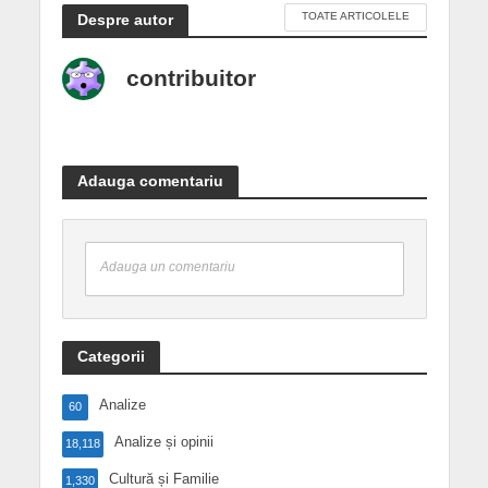
TOATE ARTICOLELE
Despre autor
contribuitor
Adauga comentariu
Adauga un comentariu
Categorii
Analize
60
Analize și opinii
18,118
Cultură și Familie
1,330