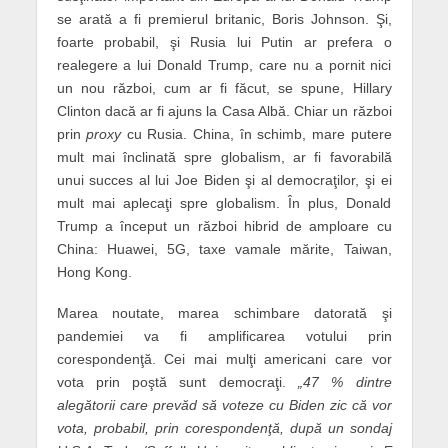
se arată a fi premierul britanic, Boris Johnson. Şi,
foarte probabil, şi Rusia lui Putin ar prefera o
realegere a lui Donald Trump, care nu a pornit nici
un nou război, cum ar fi făcut, se spune, Hillary
Clinton dacă ar fi ajuns la Casa Albă. Chiar un război
prin
proxy
cu Rusia. China, în schimb, mare putere
mult mai înclinată spre globalism, ar fi favorabilă
unui succes al lui Joe Biden şi al democraţilor, şi ei
mult mai aplecaţi spre globalism. În plus, Donald
Trump a început un război hibrid de amploare cu
China: Huawei, 5G, taxe vamale mărite, Taiwan,
Hong Kong.
Marea noutate, marea schimbare datorată şi
pandemiei va fi amplificarea votului prin
corespondenţă. Cei mai mulţi americani care vor
vota prin poştă sunt democraţi.
„47 % dintre
alegătorii care prevăd să voteze cu Biden zic că vor
vota, probabil, prin corespondenţă, după un sondaj