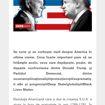
Se scrie şi se vorbeşte mult despre America în
ultima vreme. Ceva foarte important pare să se
întâmple acolo, ceva care depăşeşte, poate, de
departe confruntarea dintre Donald Trump şi
Partidul Democrat, dintre
suveranişti/naţionalişti/protecţionişti/suprematiş
ti albi şi progresişti/Deep State/globalişti/Black
Lives Matter.
Revoluţia Americană care a dus la crearea S.U.A. a
ajuns în faza de maturitate în anii 1789-1791. În