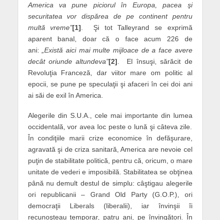
America va pune piciorul în Europa, pacea şi
securitatea vor dispărea de pe continent pentru
multă vreme”
[1]
. Şi tot Talleyrand se exprimă
aparent banal, doar că o face acum 226 de
ani:
„Există aici mai multe mijloace de a face avere
decât oriunde altundeva”
[2]
. El însuşi, sărăcit de
Revoluţia Franceză, dar viitor mare om politic al
epocii, se pune pe speculaţii şi afaceri în cei doi ani
ai săi de exil în America.
Alegerile din S.U.A., cele mai importante din lumea
occidentală, vor avea loc peste o lună şi câteva zile.
În condiţiile marii crize economice în defăşurare,
agravată şi de criza sanitară, America are nevoie cel
puţin de stabilitate politică, pentru că, oricum, o mare
unitate de vederi e imposibilă. Stabilitatea se obţinea
până nu demult destul de simplu: câştigau alegerile
ori republicanii – Grand Old Party (G.O.P.), ori
democraţii Liberals (liberalii), iar învinşii îi
recunoşteau temporar, patru ani, pe învingători. În