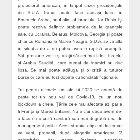
protectorat american, în timpul crizei prezidenţiale
din S.U.A. Iranul poate face acelaşi lucru în
Emiratele Arabe, noul aliat al Israelului. Iar Rusia îşi
poate rezolva definitiv problemele de la graniţele
sale, cu Ucraina, Belarus, Moldova, Georgia şi poate
chiar cu România la Marea Neagră. S.U.A. se va afla
în situaţia de a nu putea avea o replică promptă.
Sub presiune vor fi şi aliaţii săi cei mai fideli, Israelul
şi Arabia Saudită, care numai de inamici nu duc
lipsă. Se mai poate adăuga şi o criză a tuturor
Burselor care au fost dopate cu lichidităţi ficţionale.
Tot pentru ultimele luni ale lui 2020 se anunţă de
peste tot un nou val de Covid-19, cu un nou
lockdown la cheie. Ţările cele mai afectate azi par a
fi Franţa şi Marea Britanie. Nu e clar dacă avem de-
a face cu o criză sanitară sau mai degrabă una de
management politic. Acest straniu, atipic al doilea val
va veni, probabil, după alegerile americane (3