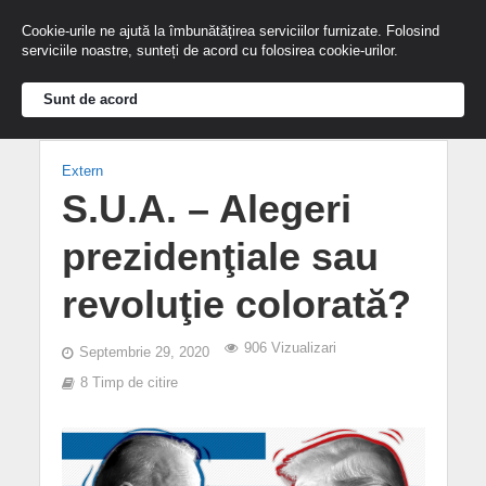
Cookie-urile ne ajută la îmbunătățirea serviciilor furnizate. Folosind
serviciile noastre, sunteți de acord cu folosirea cookie-urilor.
Sunt de acord
Extern
S.U.A. – Alegeri
prezidenţiale sau
revoluţie colorată?
906 Vizualizari
Septembrie 29, 2020
8 Timp de citire