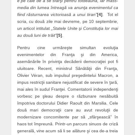
e pe cale de a se sfârşi pentru totdeauna, iar mass-
media din lumea întreagă va anunţa evenimentul ca
fiind răsturnarea victorioasă a unui tiran”
[4]
. Tot el
scria, cu două zile mai devreme, pe 10 septembrie,
un articol intitulat
„Statele Unite şi Constituţia lor mai
au două luni de trăit”
[5]
.
Pentru cine urmăreşte simultan evoluţia
evenimentelor din Franţa şi din America,
asemănările în privinţa decăderii democraţiei pot fi
uluitoare. Recent, ministrul Sănătăţii din Franţa,
Olivier Véran, sub impulsul preşedintelui Macron, a
impus restricţii sanitare nejustificat de severe în ţară,
mai ales în sudul Franţei. Comentatorii independenţi
vorbesc pe şleau despre o răzbunare nesăbuită
împotriva doctorului Didier Raoult din Marsilia. Cele
două mari democraţii care au avut revoluţii de
modernizare concomitente par să „sfârşească” în
haos tot împreună. Printr-un parcurs sinuos de criză
generală, vine acum să li se alăture şi cea de-a treia