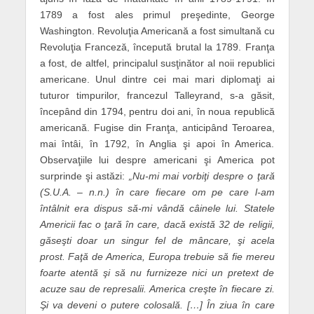
1789 a fost ales primul preşedinte, George
Washington. Revoluţia Americană a fost simultană cu
Revoluţia Franceză, începută brutal la 1789. Franţa
a fost, de altfel, principalul susţinător al noii republici
americane. Unul dintre cei mai mari diplomaţi ai
tuturor timpurilor, francezul Talleyrand, s-a găsit,
începând din 1794, pentru doi ani, în noua republică
americană. Fugise din Franţa, anticipând Teroarea,
mai întâi, în 1792, în Anglia şi apoi în America.
Observaţiile lui despre americani şi America pot
surprinde şi astăzi:
„Nu-mi mai vorbiţi despre o ţară
(S.U.A. – n.n.) în care fiecare om pe care l-am
întâlnit era dispus să-mi vândă câinele lui. Statele
Americii fac o ţară în care, dacă există 32 de religii,
găseşti doar un singur fel de mâncare, şi acela
prost. Faţă de America, Europa trebuie să fie mereu
foarte atentă şi să nu furnizeze nici un pretext de
acuze sau de represalii. America creşte în fiecare zi.
Şi va deveni o putere colosală. […] În ziua în care