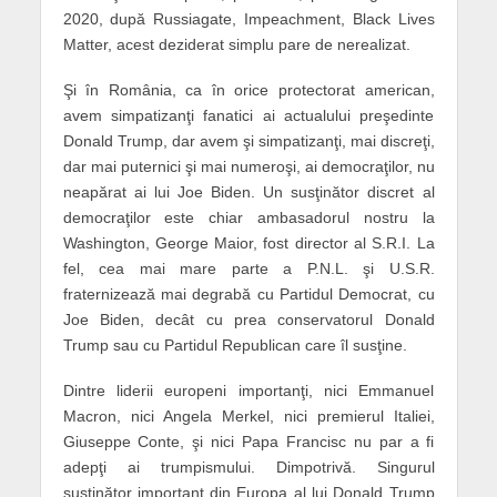
2020, după Russiagate, Impeachment, Black Lives
Matter, acest deziderat simplu pare de nerealizat.
Şi în România, ca în orice protectorat american,
avem simpatizanţi fanatici ai actualului preşedinte
Donald Trump, dar avem şi simpatizanţi, mai discreţi,
dar mai puternici şi mai numeroşi, ai democraţilor, nu
neapărat ai lui Joe Biden. Un susţinător discret al
democraţilor este chiar ambasadorul nostru la
Washington, George Maior, fost director al S.R.I. La
fel, cea mai mare parte a P.N.L. şi U.S.R.
fraternizează mai degrabă cu Partidul Democrat, cu
Joe Biden, decât cu prea conservatorul Donald
Trump sau cu Partidul Republican care îl susţine.
Dintre liderii europeni importanţi, nici Emmanuel
Macron, nici Angela Merkel, nici premierul Italiei,
Giuseppe Conte, şi nici Papa Francisc nu par a fi
adepţi ai trumpismului. Dimpotrivă. Singurul
susţinător important din Europa al lui Donald Trump