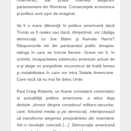
noiembrie), dar poate înaintea alegerilor
parlamentare din România. Consecinţele economice
şi politice sunt uşor de imaginat.
Va fi o mare diferenţă în politica americană dacă
Trump va fi reales sau dacă, dimpotrivă, vor câştiga
democraţii, cu Joe Biden şi Kamala Harris?
Răspunsurile vin din partizanatul politic dreapta-
stânga în care se înscrie fiecare. Grave vor fi, în
schimb, incapacitatea sistemului american actual de
a-şi alege un preşedinte recunoscut de toată lumea
şi instabilitatea în care vor intra Statele Americane.
Care riscă să nu mai fie deloc Unite.
Paul Craig Roberts, un foarte consistent comentator
al actualităţii politice americane, a adus deja
destule
„dovezi despre complexul militaro-securitar,
care, folosind media şi pe democraţi, intenţionează
să transforme alegerea preşedintelui din noiembrie
într-o revoluţie colorată […]. Democraţia americană