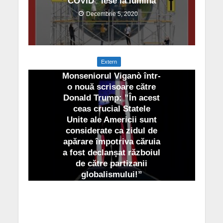
COVID” iese la lumină
Decembrie 5, 2020
Extern
Monseniorul Viganò într-
o nouă scrisoare către
Donald Trump: ”În acest
ceas crucial Statele
Unite ale Americii sunt
considerate ca zidul de
apărare împotriva căruia
a fost declanșat războiul
de către partizanii
globalismului!”
Octombrie 31, 2020