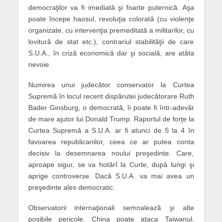
democraţilor va fi imediată şi foarte puternică. Aşa
poate începe haosul, revoluţia colorată (cu violenţe
organizate, cu intervenţia premeditată a militarilor, cu
lovitură de stat etc.), contrariul stabilităţii de care
S.U.A., în criză economică dar şi socială, are atâta
nevoie.
Numirea unui judecător conservator la Curtea
Supremă în locul recent dispărutei judecătorare Ruth
Bader Ginsburg, o democrată, îi poate fi într-adevăr
de mare ajutor lui Donald Trump. Raportul de forţe la
Curtea Supremă a S.U.A. ar fi atunci de 5 la 4 în
favoarea republicanilor, ceea ce ar putea conta
decisiv la desemnarea noului preşedinte. Care,
aproape sigur, se va hotărî la Curte, după lungi şi
aprige controverse. Dacă S.U.A. va mai avea un
preşedinte ales democratic.
Observatorii internaţionali semnalează şi alte
posibile pericole. China poate ataca Taiwanul,