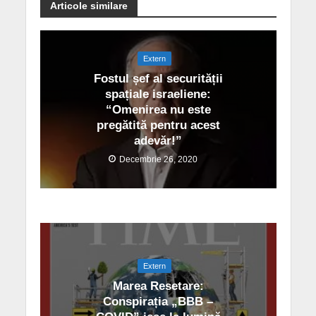
Articole similare
Extern
Fostul șef al securității
spațiale israeliene:
“Omenirea nu este
pregătită pentru acest
adevăr!”
Decembrie 26, 2020
Extern
Marea Resetare:
Conspirația „BBB –