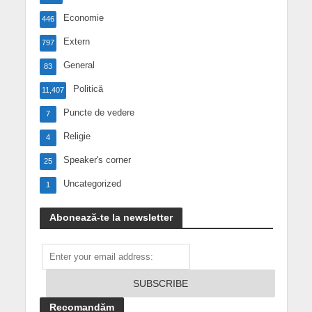
Economie
446
Extern
797
General
83
Politică
11,407
Puncte de vedere
7
Religie
4
Speaker's corner
25
Uncategorized
1
Abonează-te la newsletter
Recomandăm