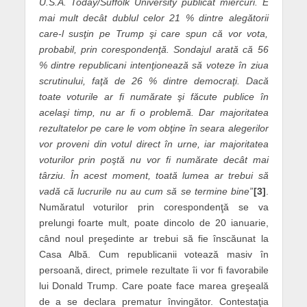
U.S.A. Today/Suffolk University publicat miercuri. E
mai mult decât dublul celor 21 % dintre alegătorii
care-l susţin pe Trump şi care spun că vor vota,
probabil, prin corespondenţă. Sondajul arată că 56
% dintre republicani intenţionează să voteze în ziua
scrutinului, faţă de 26 % dintre democraţi. Dacă
toate voturile ar fi numărate şi făcute publice în
acelaşi timp, nu ar fi o problemă. Dar majoritatea
rezultatelor pe care le vom obţine în seara alegerilor
vor proveni din votul direct în urne, iar majoritatea
voturilor prin poştă nu vor fi numărate decât mai
târziu. În acest moment, toată lumea ar trebui să
vadă că lucrurile nu au cum să se termine bine”
[3]
.
Număratul voturilor prin corespondenţă se va
prelungi foarte mult, poate dincolo de 20 ianuarie,
când noul preşedinte ar trebui să fie înscăunat la
Casa Albă. Cum republicanii votează masiv în
persoană, direct, primele rezultate îi vor fi favorabile
lui Donald Trump. Care poate face marea greşeală
de a se declara prematur învingător. Contestaţia