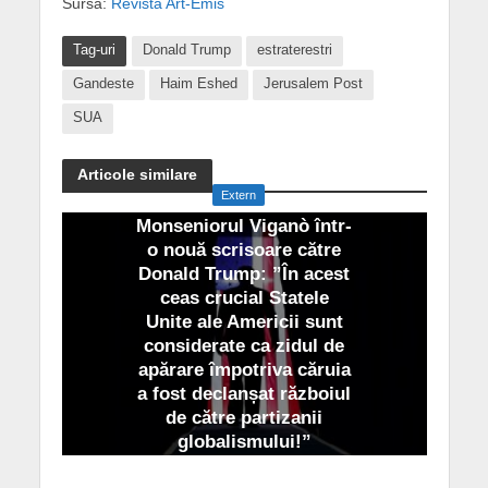
Sursa:
Revista Art-Emis
Tag-uri
Donald Trump
estraterestri
Gandeste
Haim Eshed
Jerusalem Post
SUA
Articole similare
Extern
Monseniorul Viganò într-
o nouă scrisoare către
Donald Trump: ”În acest
ceas crucial Statele
Unite ale Americii sunt
considerate ca zidul de
apărare împotriva căruia
a fost declanșat războiul
de către partizanii
globalismului!”
Octombrie 31, 2020