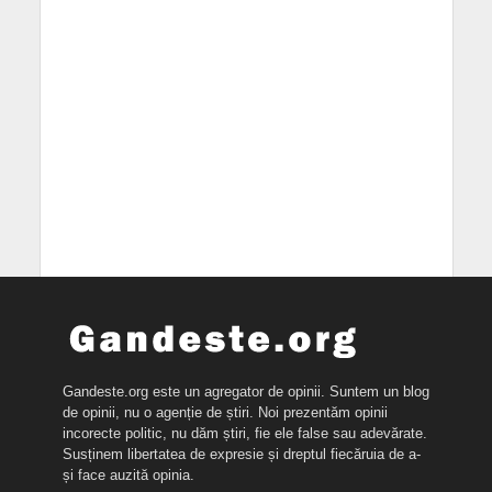
Gandeste.org este un agregator de opinii. Suntem un blog
de opinii, nu o agenție de știri. Noi prezentăm opinii
incorecte politic, nu dăm știri, fie ele false sau adevărate.
Susținem libertatea de expresie și dreptul fiecăruia de a-
și face auzită opinia.