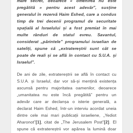
mare secret, deoarece « omenirea nu este
pregătită » pentru acest adevăr”, susține
generalul în rezervă Haim Eshed, care a condus
timp de trei decenii programul de securitate
spațială al Israelului și a fost premiat în mai
multe rânduri de statul evreu. Savantul,
considerat „părintele” programului israelian de
sateliți, spune că „extratereștrii sunt cât se
poate de reali și se află în contact cu S.U.A. și
Israelul”.
De ani de zile, extratereștrii se află în contact cu
S.U.A. și Israelul, dar vor să-și mențină existența
ascunsă pentru majoritatea oamenilor, deoarece
„umanitatea nu este încă pregătită” pentru un
adevăr care ar declanșa o isterie generală, a
declarat Haim Eshed, într-un interviu acordat uneia
dintre cele mai mari publicații israeliene, „Yediot
Aharonot”
[1]
, citat de „The Jerusalem Post”
[2]
. El
spune că extratereștrii vor apărea la lumină doar