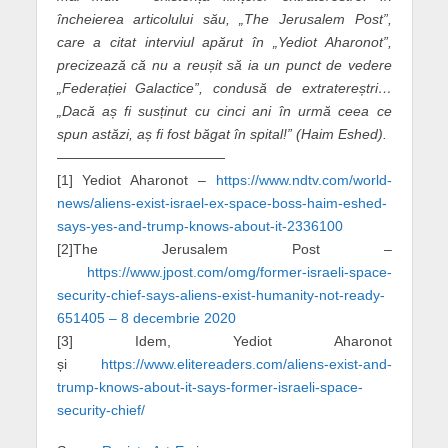
încheierea articolului său, „The Jerusalem Post”,
care a citat interviul apărut în „Yediot Aharonot”,
precizează că nu a reușit să ia un punct de vedere
„Federației Galactice”, condusă de extratereștri…
„Dacă aș fi susținut cu cinci ani în urmă ceea ce
spun astăzi, aș fi fost băgat în spital!” (Haim Eshed).
————————————
[1] Yediot Aharonot –
https://www.ndtv.com/world-
news/aliens-exist-israel-ex-space-boss-haim-eshed-
says-yes-and-trump-knows-about-it-2336100
[2]The Jerusalem Post –
https://www.jpost.com/omg/former-israeli-space-
security-chief-says-aliens-exist-humanity-not-ready-
651405 – 8 decembrie 2020
[3] Idem, Yediot Aharonot
și
https://www.elitereaders.com/aliens-exist-and-
trump-knows-about-it-says-former-israeli-space-
security-chief/