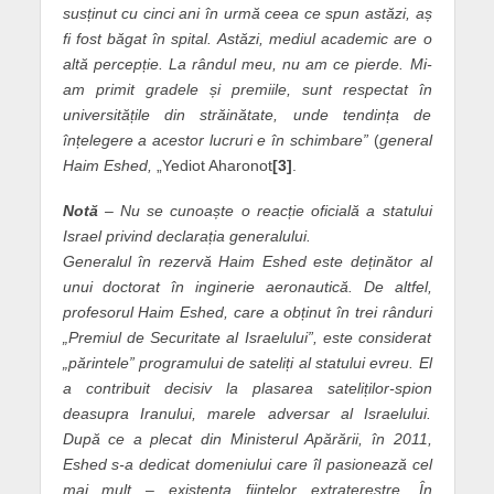
susținut cu cinci ani în urmă ceea ce spun astăzi, aș
fi fost băgat în spital. Astăzi, mediul academic are o
altă percepție. La rândul meu, nu am ce pierde. Mi-
am primit gradele și premiile, sunt respectat în
universitățile din străinătate, unde tendința de
înțelegere a acestor lucruri e în schimbare”
(
general
Haim Eshed,
„Yediot Aharonot
[3]
.
Notă
– Nu se cunoaște o reacție oficială a statului
Israel privind declarația generalului.
Generalul în rezervă Haim Eshed este deținător al
unui doctorat în inginerie aeronautică. De altfel,
profesorul Haim Eshed, care a obținut în trei rânduri
„Premiul de Securitate al Israelului”, este considerat
„părintele” programului de sateliți al statului evreu. El
a contribuit decisiv la plasarea sateliților-spion
deasupra Iranului, marele adversar al Israelului.
După ce a plecat din Ministerul Apărării, în 2011,
Eshed s-a dedicat domeniului care îl pasionează cel
mai mult – existența ființelor extraterestre. În