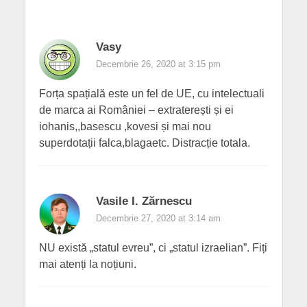
Vasy
Decembrie 26, 2020 at 3:15 pm
Forța spațială este un fel de UE, cu intelectuali
de marca ai României – extraterești și ei
iohanis,,basescu ,kovesi și mai nou
superdotații falca,blagaetc. Distracție totala.
Vasile I. Zărnescu
Decembrie 27, 2020 at 3:14 am
NU există „statul evreu”, ci „statul izraelian”. Fiți
mai atenți la noțiuni.