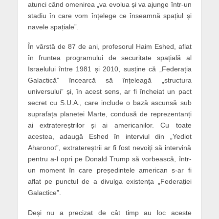
atunci când omenirea „va evolua și va ajunge într-un
stadiu în care vom înțelege ce înseamnă spațiul și
navele spațiale”.
În vârstă de 87 de ani, profesorul Haim Eshed, aflat
în fruntea programului de securitate spațială al
Israelului între 1981 și 2010, susține că „Federația
Galactică” încearcă să înțeleagă „structura
universului” și, în acest sens, ar fi încheiat un pact
secret cu S.U.A., care include o bază ascunsă sub
suprafața planetei Marte, condusă de reprezentanți
ai extratereștrilor și ai americanilor. Cu toate
acestea, adaugă Eshed în interviul din „Yediot
Aharonot”, extratereștrii ar fi fost nevoiți să intervină
pentru a-l opri pe Donald Trump să vorbească, într-
un moment în care președintele american s-ar fi
aflat pe punctul de a divulga existența „Federației
Galactice”.
Deși nu a precizat de cât timp au loc aceste