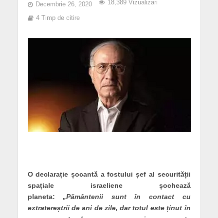
18,389 Vizualizari
Decembrie 26, 2020
4 Timp de citire
O declarație șocantă a fostului șef al securității
spațiale israeliene șochează
planeta:
„Pământenii sunt în contact cu
extratereștrii de ani de zile, dar totul este ținut în