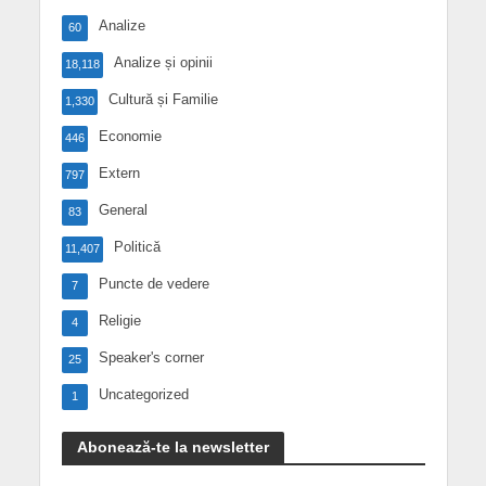
Analize
60
Analize și opinii
18,118
Cultură și Familie
1,330
Economie
446
Extern
797
General
83
Politică
11,407
Puncte de vedere
7
Religie
4
Speaker's corner
25
Uncategorized
1
Abonează-te la newsletter