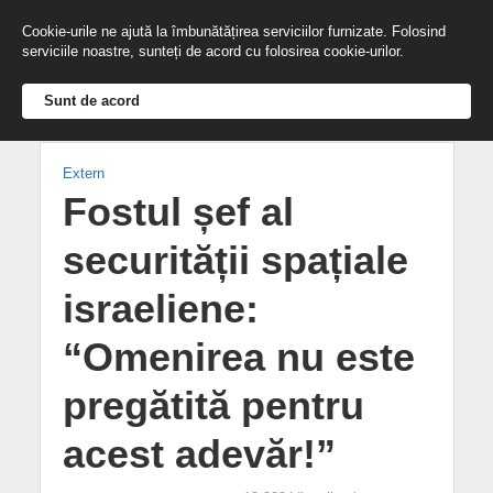
Cookie-urile ne ajută la îmbunătățirea serviciilor furnizate. Folosind
serviciile noastre, sunteți de acord cu folosirea cookie-urilor.
Sunt de acord
Extern
Fostul șef al
securității spațiale
israeliene:
“Omenirea nu este
pregătită pentru
acest adevăr!”