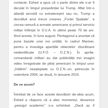
contacte, Eshed a spus că o parte dintre ele s-ar fi
derulat în timpul președinției lui Trump. Aflat într-o
alianță secretă cu extratereștrii sau nu, Trump a
dezvăluit anul trecut crearea „Forței Spațiale”, a
cincea ramură a armatei americane și primul serviciu
militar înființat în S.U.A. în ultimii peste 70 de ani.
Anul acesta, în luna august, Pentagonul a anunțat că
pune bazele unei noi unități, în cadrul Marinei,
pentru a investiga aparițiile obiectelor zburătoare
neidentificate (U.F.O. – O.Z.N.). În aprilie,
comandanții militari au dat publicității trei imagini
video înregistrate de piloți americani în timpul unor
„întâlniri” neașteptate cu O.Z.N.-uri, petrecute în
noiembrie 2004, iar două, în ianuarie 2015.
De ce acum?
Întrebat de ce face aceste dezvăluiri de-abia acum,
Eshed a răspuns că a ales momentul, deoarece
„peisajul academic” s-a schimbat.
„Dacă aș fi