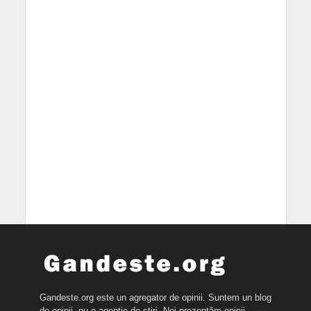
Gandeste.org este un agregator de opinii. Suntem un blog
de opinii, nu o agenție de știri. Noi prezentăm opinii