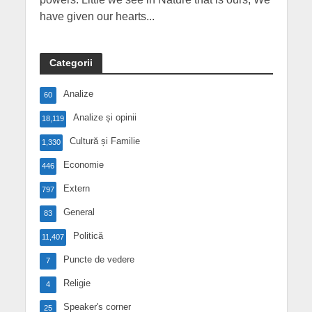
have given our hearts...
Categorii
Analize
60
Analize și opinii
18,119
Cultură și Familie
1,330
Economie
446
Extern
797
General
83
Politică
11,407
Puncte de vedere
7
Religie
4
Speaker's corner
25