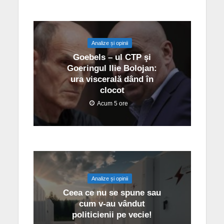
Analize și opinii
Goebels – ul CTP şi
Goeringul Ilie Bolojan:
ura viscerală dând în
clocot
Acum 5 ore
Analize și opinii
Ceea ce nu se spune sau
cum v-au vândut
politicienii pe vecie!