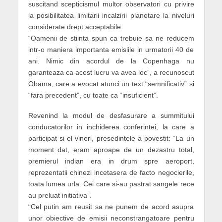
suscitand scepticismul multor observatori cu privire
la posibilitatea limitarii incalzirii planetare la niveluri
considerate drept acceptabile.
“Oamenii de stiinta spun ca trebuie sa ne reducem
intr-o maniera importanta emisiile in urmatorii 40 de
ani. Nimic din acordul de la Copenhaga nu
garanteaza ca acest lucru va avea loc”, a recunoscut
Obama, care a evocat atunci un text “semnificativ” si
“fara precedent”, cu toate ca “insuficient”.
Revenind la modul de desfasurare a summitului
conducatorilor in inchiderea conferintei, la care a
participat si el vineri, presedintele a povestit: “La un
moment dat, eram aproape de un dezastru total,
premierul indian era in drum spre aeroport,
reprezentatii chinezi incetasera de facto negocierile,
toata lumea urla. Cei care si-au pastrat sangele rece
au preluat initiativa”.
“Cel putin am reusit sa ne punem de acord asupra
unor obiective de emisii neconstrangatoare pentru