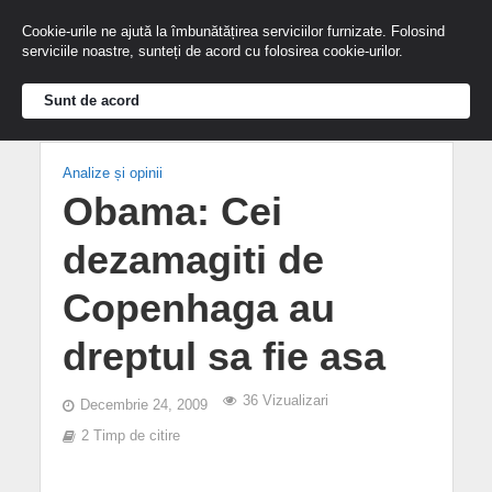
Cookie-urile ne ajută la îmbunătățirea serviciilor furnizate. Folosind
serviciile noastre, sunteți de acord cu folosirea cookie-urilor.
Sunt de acord
Analize și opinii
Obama: Cei
dezamagiti de
Copenhaga au
dreptul sa fie asa
36 Vizualizari
Decembrie 24, 2009
2 Timp de citire