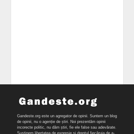
Gandeste.org este un agregator de opinii. Suntem un blog
de opinii, nu o agenție de știri. Noi prezentăm opinii
incorecte politic, nu dăm știri, fie ele false sau adevărate.
Susținem libertatea de expresie și dreptul fiecăruia de a-