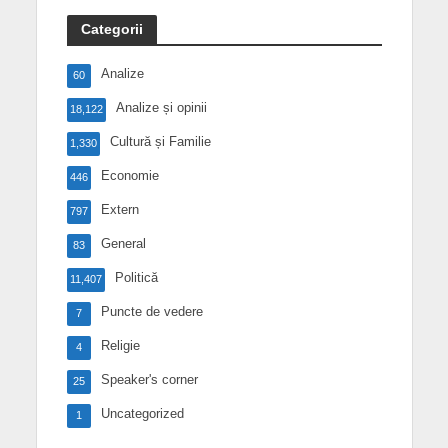
Categorii
Analize
60
Analize și opinii
18,122
Cultură și Familie
1,330
Economie
446
Extern
797
General
83
Politică
11,407
Puncte de vedere
7
Religie
4
Speaker's corner
25
Uncategorized
1