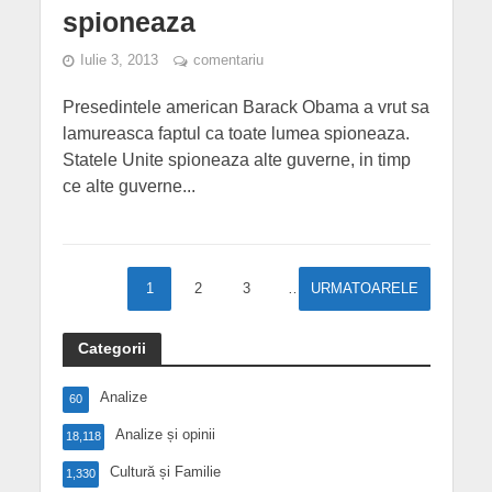
spioneaza
Iulie 3, 2013
comentariu
Presedintele american Barack Obama a vrut sa
lamureasca faptul ca toate lumea spioneaza.
Statele Unite spioneaza alte guverne, in timp
ce alte guverne...
1
2
3
…
URMATOARELE
11
Categorii
Analize
60
Analize și opinii
18,118
Cultură și Familie
1,330