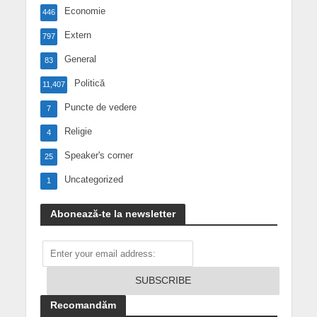
Economie
446
Extern
797
General
83
Politică
11,407
Puncte de vedere
7
Religie
4
Speaker's corner
25
Uncategorized
1
Abonează-te la newsletter
Recomandăm