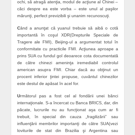
ochi, să atragă atenţia, modul de acţiune al Chinei –
căci despre ea este vorba – este unul al paşilor
mărunţi, perfect previzibili şi unanim recunoscuţi.
C
ând a anunţat că yuanul trebuie să aibă o cotă
importantă în coşul XDR(Drepturile Speciale de
Tragere ale FMI), Beijing-ul a argumentat totul în
conformitate cu practicile FMI. Acţiunea aproape a
prins SUA cu fundul gol deoarece cota documentată
de către chinezi ameninţa iremediabil controlul
american asupra FMI. Chiar dacă au obţinut un
procent inferior ţintei propuse, cuvântul chinezilor
este destul de apăsat în acel for.
U
rmătorul pas a fost cel al fondării unei bănci
internaţionale. S-a încercat cu Banca BRICS, dar, din
păcate, lucrurile nu au funcţionat aşa cum ar fi
trebuit, în special din cauza „fragilizării” sau
influenţării membrilor importanţi de către SUA(vezi
loviturile de stat din Brazilia şi Argentina sau