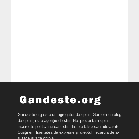
Gandeste.org este un agregator de opinii. Suntem un blog
de opinii, nu o agenție de știri. Noi prezentăm opinii
incorecte politic, nu dăm știri, fie ele false sau adevărate.
Susținem libertatea de expresie și dreptul fiecăruia de a-
și face auzită opinia.