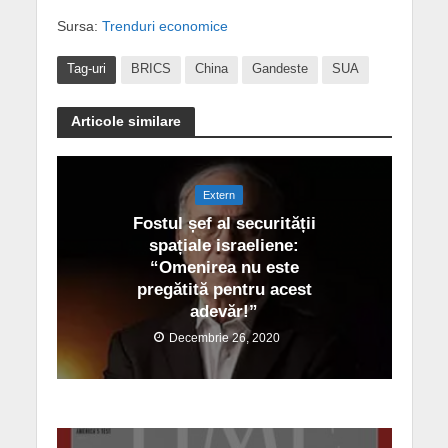
Sursa:
Trenduri economice
Tag-uri
BRICS
China
Gandeste
SUA
Articole similare
Extern
Fostul șef al securității
spațiale israeliene:
“Omenirea nu este
pregătită pentru acest
adevăr!”
Decembrie 26, 2020