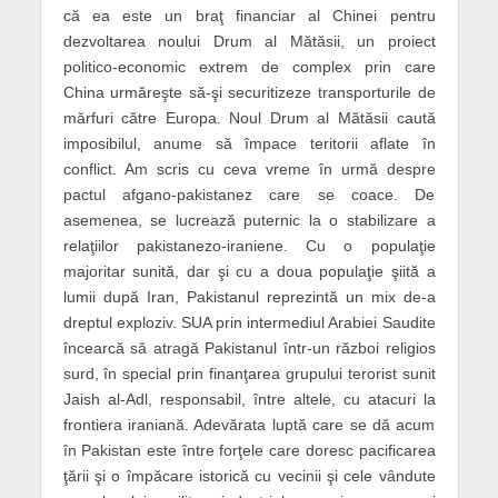
că ea este un braţ financiar al Chinei pentru
dezvoltarea noului Drum al Mătăsii, un proiect
politico-economic extrem de complex prin care
China urmăreşte să-şi securitizeze transporturile de
mărfuri către Europa. Noul Drum al Mătăsii caută
imposibilul, anume să împace teritorii aflate în
conflict. Am scris cu ceva vreme în urmă despre
pactul afgano-pakistanez care se coace. De
asemenea, se lucrează puternic la o stabilizare a
relaţiilor pakistanezo-iraniene. Cu o populaţie
majoritar sunită, dar şi cu a doua populaţie şiită a
lumii după Iran, Pakistanul reprezintă un mix de-a
dreptul exploziv. SUA prin intermediul Arabiei Saudite
încearcă să atragă Pakistanul într-un război religios
surd, în special prin finanţarea grupului terorist sunit
Jaish al-Adl, responsabil, între altele, cu atacuri la
frontiera iraniană. Adevărata luptă care se dă acum
în Pakistan este între forţele care doresc pacificarea
ţării şi o împăcare istorică cu vecinii şi cele vândute