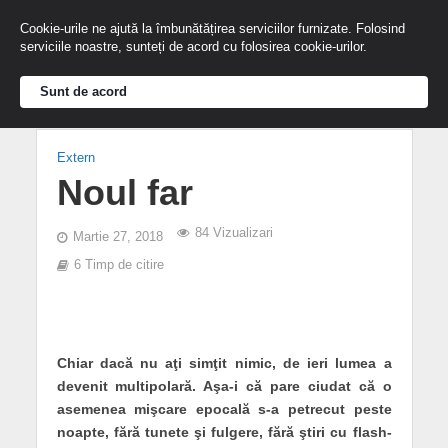
Cookie-urile ne ajută la îmbunătățirea serviciilor furnizate. Folosind
serviciile noastre, sunteți de acord cu folosirea cookie-urilor.
Sunt de acord
Extern
Noul far
84 Vizualizari
Martie 27, 2018
6 Timp de citire
Chiar dacă nu aţi simţit nimic, de ieri lumea a
devenit multipolară. Aşa-i că pare ciudat că o
asemenea mişcare epocală s-a petrecut peste
noapte, fără tunete şi fulgere, fără ştiri cu flash-