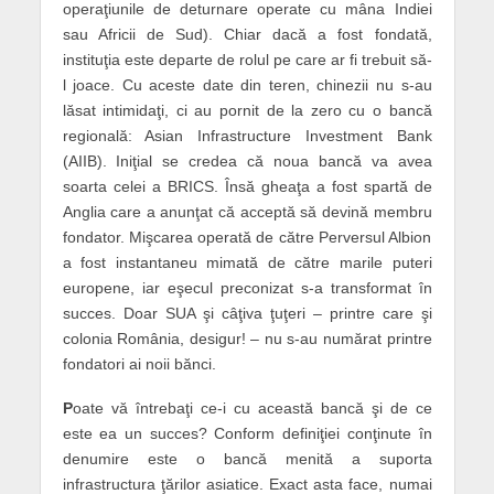
operaţiunile de deturnare operate cu mâna Indiei
sau Africii de Sud). Chiar dacă a fost fondată,
instituţia este departe de rolul pe care ar fi trebuit să-
l joace. Cu aceste date din teren, chinezii nu s-au
lăsat intimidaţi, ci au pornit de la zero cu o bancă
regională: Asian Infrastructure Investment Bank
(AIIB). Iniţial se credea că noua bancă va avea
soarta celei a BRICS. Însă gheaţa a fost spartă de
Anglia care a anunţat că acceptă să devină membru
fondator. Mişcarea operată de către Perversul Albion
a fost instantaneu mimată de către marile puteri
europene, iar eşecul preconizat s-a transformat în
succes. Doar SUA şi câţiva ţuţeri – printre care şi
colonia România, desigur! – nu s-au numărat printre
fondatori ai noii bănci.
P
oate vă întrebaţi ce-i cu această bancă şi de ce
este ea un succes? Conform definiţiei conţinute în
denumire este o bancă menită a suporta
infrastructura ţărilor asiatice. Exact asta face, numai