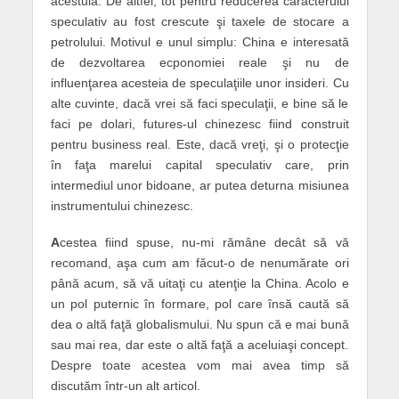
acestuia. De altfel, tot pentru reducerea caracterului
speculativ au fost crescute şi taxele de stocare a
petrolului. Motivul e unul simplu: China e interesată
de dezvoltarea ecponomiei reale şi nu de
influenţarea acesteia de speculaţiile unor insideri. Cu
alte cuvinte, dacă vrei să faci speculaţii, e bine să le
faci pe dolari, futures-ul chinezesc fiind construit
pentru business real. Este, dacă vreţi, şi o protecţie
în faţa marelui capital speculativ care, prin
intermediul unor bidoane, ar putea deturna misiunea
instrumentului chinezesc.
A
cestea fiind spuse, nu-mi rămâne decât să vă
recomand, aşa cum am făcut-o de nenumărate ori
până acum, să vă uitaţi cu atenţie la China. Acolo e
un pol puternic în formare, pol care însă caută să
dea o altă faţă globalismului. Nu spun că e mai bună
sau mai rea, dar este o altă faţă a aceluiaşi concept.
Despre toate acestea vom mai avea timp să
discutăm într-un alt articol.