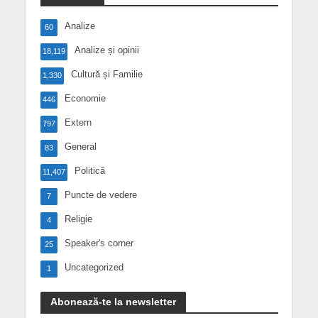
Analize
60
Analize și opinii
18,119
Cultură și Familie
1,330
Economie
446
Extern
797
General
83
Politică
11,407
Puncte de vedere
7
Religie
4
Speaker's corner
25
Uncategorized
1
Abonează-te la newsletter