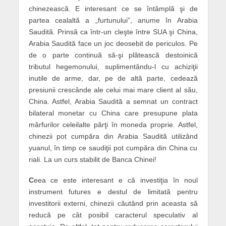
chinezească. E interesant ce se întâmplă şi de
partea cealaltă a „furtunului”, anume în Arabia
Saudită. Prinsă ca într-un cleşte între SUA şi China,
Arabia Saudită face un joc deosebit de periculos. Pe
de o parte continuă să-şi plătească destoinică
tributul hegemonului, suplimentându-l cu achiziţii
inutile de arme, dar, pe de altă parte, cedează
presiunii crescânde ale celui mai mare client al său,
China. Astfel, Arabia Saudită a semnat un contract
bilateral monetar cu China care presupune plata
mărfurilor celeilalte părţi în moneda proprie. Astfel,
chinezii pot cumpăra din Arabia Saudită utilizând
yuanul, în timp ce saudiţii pot cumpăra din China cu
riali. La un curs stabilit de Banca Chinei!
C
eea ce este interesant e că investiţia în noul
instrument futures e destul de limitată pentru
investitorii externi, chinezii căutând prin aceasta să
reducă pe cât posibil caracterul speculativ al