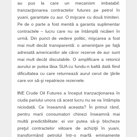
au pus la care un mecanism imbatabil:
tranzacţionarea contractelor futures pe petrol în
yuani, garantate cu aur. O mişcare cu două trimiteri.
Pe de o parte a fost menită a garanta suplimentar
contractele – lucru care nu se întâmplă nicăieri în
urmă. Din punct de vedere politic, mişcarea a fost
mai mult decât transparentă: o ameninţare pe faţă
adresată americanilor ale căror rezerve de aur sunt
mai mult decât discutabile. O amplificare a retoricii
aurului ar putea lăsa SUA cu fundu-n baltă dată fiind
dificultatea cu care returnează aurul cerut de ţările
care vor să-şi repatrieze rezervele.
I
NE Crude Oil Futures a început tranzacţionarea în
ciuda pariului unora că acest lucru nu se va întâmpla
niciodată. Ce înseamnă aceasta? În primul rând,
pentru marii consumatori chinezi înseamnă mai
multă predictibilitate: ei vor putea să-şi blocheze
preţul contractelor viitoare de achiziţii în yuani,
transformând petrolul într-o marfă eminamente