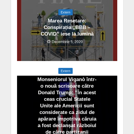
Extern
Marea Resetare:
Conspirația „BBB –
COVID” iese la lumină
Decembrie 5, 2020
Extern
Monseniorul Viganò într-
o nouă scrisoare către
Donald Trump: ”În acest
ceas crucial Statele
Unite ale Americii sunt
considerate ca zidul de
apărare împotriva căruia
a fost declanșat războiul
de către partizanii