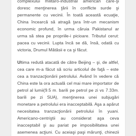
complexului militaro-industrial american care-şi
doresc menţinerea ţării în conflicte surde şi
permanente cu vecinii. În toată această ecuaţie,
China încearcă să atragă ţara într-un mecanism
economic profund, în urma căruia Pakistanul ar
urma să stea pe propriile-i picioare. Tributul cerut:
pacea cu vecinii. Lupta încă se dă, însă, odată cu
victoria, Drumul Mătăsii e ca şi făcut.
U
ltima redută atacată de către Beijing – şi, de altfel,
cea care m-a făcut să scriu articolul de faţă – este
cea a tranzacţionării petrolului. Având în vedere că
China este la ora actuală cel mai mare importator de
petrol al lumii(9.5 m. barili pe petrol pe zi vs 7.33m.
barili pe zi SUA), menţinerea unei subjugări
monetare a petrolului era inacceptabilă. Aşa a apărut
necesitatea tranzacţionării petrolului în yuani.
Americano-centriştii au considerat aşa ceva
inacceptabil şi au pariat pe imposibilitatea unei
asemenea acţiuni. Cu aceiaşi paşi mărunţi, chinezii