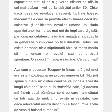
capacitatea statului de a guverna eficient se află la
cel mai scăzut nivel de la sfârșitul anilor 60. Chiar
dacă ideea de revoluție a revenit, încă ne lipsesc
mecanismele care să permită efectiv luarea deciziilor
colective și politizarea nevoilor umane. În ciuda
apariției unor forme tot mai noi de implicare digitală,
participarea cetățenilor rămâne limitată și incapabilă
să genereze o implicare politică durabilă. Totuși, nu
există aproape nicio săptămână fără ca mass media
să menționeze o revoltă sau demonstrații
spontane.
O singură întrebare
rămâne: Ce va urma?
A
șa cum a observat Tocqueville însuși, sfârșitul unei
ere este întotdeauna un proces imprevizibil. ”Nu pot
spune și n-am nicio idee când se va încheia această
lungă călătorie”
scria
el în
Amintirile
sale, ”și adesea
mă întreb dacă pământul solid pe care l-am căutat
cu toții atât de mult timp există
în realitate
, sau
dacă
adevăratul nostru destin nu a fost cumva acela
de veșnici hoinari ai mărilor”.