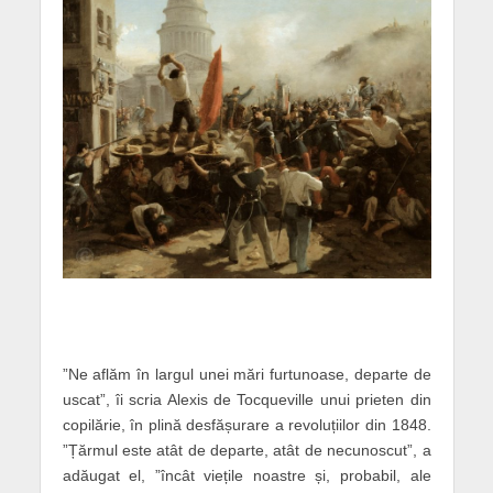
”Ne aflăm în largul unei mări furtunoase, departe de
uscat”, îi scria Alexis de Tocqueville unui prieten din
copilărie, în plină desfășurare a revoluțiilor din 1848.
”Țărmul este atât de departe, atât de necunoscut”, a
adăugat el, ”încât viețile noastre și, probabil, ale