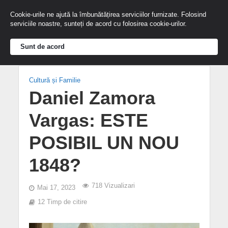
Cookie-urile ne ajută la îmbunătățirea serviciilor furnizate. Folosind
serviciile noastre, sunteți de acord cu folosirea cookie-urilor.
Sunt de acord
Cultură și Familie
Daniel Zamora
Vargas: ESTE
POSIBIL UN NOU
1848?
718 Vizualizari
Mai 17, 2023
12 Timp de citire