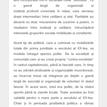
lent încorporată într-o societate civilă ”stufoasă”, cu
o gamă largă de organizații și
instituții
profund
conectate în rețea, care serveau
drept intermediari între cetățeni și stat. Partidele au
devenit nu doar m
ecanisme
de cucerire a puterii, ci
mediatori între instituții și cetățeni, întruchipând
interesele grupurilor sociale mobilizate și conștiente.
Acest tip de politică, care a culminat cu mobilizările
totale din prima jumătate a secolului al XX-lea, va
modela întregul spectru politic. De la socialiști
i
și
comuniști
i
care și-au creat propria ”contra-societate”
în cadrul capitalismului, până la fasciști
i
care, în timp
ce au zdrobit sindicatele și organizațiile muncitorești,
au încercat totuși să integreze pe deplin o gamă
largă de asociații și organizații de voluntari în statul
fascist. În acest sens, totul era politic, de la clubul
sportiv până la ziarele locale. Toate acestea au fost
valabile pentru o mare parte a secolului al XX-lea.
Chiar și în perioada postbelică politica a rămas