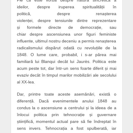
ideilor,
despre
iruperea spiritualității în
politică,
despre
renașterea
violenței,
despre
tensiunile dintre
reprezentare
și
formele directe de democrație, sau
chiar
despre
ascensiunea unor figuri feministe
influente, ultimul nostru deceniu a permis renașterea
radicalismului dispărut odată cu revoluțiile de la
1848. O lume care, probabil, i s-ar părea mai
familiară lui Blanqui decât lui Jaurès. Politica este
acum peste tot, dar într-un sen
s
foarte diferit și mai
evaziv decât în timpul marilor mobilizări ale secolului
al XX-lea.
Dar, printre toate aceste asemănări, există o
diferență. Dacă
evenimentele anului 1848 au
condus
la o ascensiune a centrului și la ideea de a
înlocui politica prin tehnocrație și guvernare
științifică, momentul actual pare să fie îndreptat în
sens invers. Tehnocrația a fost spulberată, iar