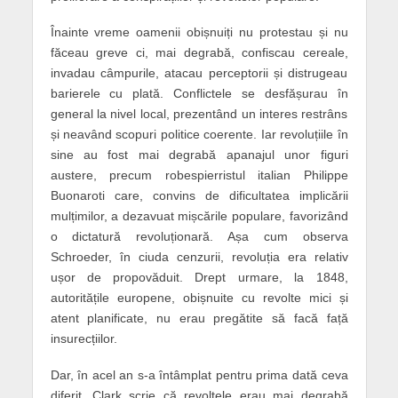
Înainte vreme oamenii obișnuiți nu protestau și nu
făceau greve ci, mai degrabă, confiscau cereale,
invadau câmpurile, atacau perceptorii și distrugeau
barierele cu plată. Conflictele se desfășurau în
general la nivel local, prezentând un interes restrâns
și neavând scopuri politice coerente. Iar revoluțiile în
sine au fost mai degrabă apanajul unor figuri
austere, precum robespierristul italian Philippe
Buonaroti care, convins de dificultatea implicării
mulțimilor, a dezavuat mișcările populare, favorizând
o dictatură revoluționară. Așa cum observa
Schroeder, în ciuda cenzurii, revoluția era relativ
ușor de propovăduit. Drept urmare, la 1848,
autoritățile europene, obișnuite cu revolte mici și
atent planificate, nu erau pregătite să facă față
insurecțiilor.
Dar, în acel an s-a întâmplat pentru prima dată ceva
diferit. Clark scrie că revoltele erau mai degrabă