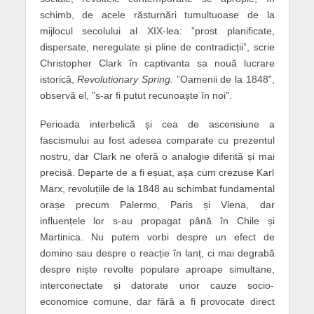
schimb, de acele răsturnări tumultuoase de la
mijlocul secolului al XIX-lea: ”prost planificate,
dispersate, neregulate și pline de contradicții”, scrie
Christopher Clark în captivanta sa nouă lucrare
istorică,
Revolutionary Spring.
”Oamenii de la 1848”,
observă el, ”s-ar fi putut recunoaște în noi”.
P
erioada interbelică și cea de ascensiune a
fascismului au fost adesea comparate cu prezentul
nostru,
dar
Clark ne oferă o analogie diferită și mai
precisă. Departe de a fi eșuat, așa cum crezuse Karl
Marx,
revoluțiile
de la 1848 a
u
schimbat fundamental
orașe precum Palermo, Paris și Viena, dar
influențele
lor
s-au propagat până în Chile și
Martinica. Nu putem vorbi despre un efect de
domino sau despre o reacție în lanț, ci mai degrabă
despre niște revolte populare aproape simultane,
interconectate și datorate unor cauze socio-
economice comune, dar fără a fi provocate direct