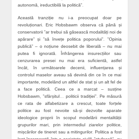
autonomă, ireductibilă la politică”.
Această tranziție nu i-a preocupat doar pe
revoluționari. Eric Hobsbawm observa că până și
conservatorii
”
ar trebui să găsească modalități noi de
apărare” și ”să învețe politica poporului”. ”Opinia
publică” – o noțiune deosebit de liberală – nu mai
putea fi ignorată. Înfrângerea insurecțiilor sau
cenzurarea presei nu mai era suficientă, astfel
încât,
în următoarele decenii,
influențarea și
controlul maselor aveau să devină din ce în ce mai
importante, modelând
un altfel de stat
și un alt fel de
a face politică. Ceea ce a marcat – susține
Hobsbawm, ”sfârșitul… politicii tradiției”. Pe măsură
ce rata de alfabetizare a crescut, toate forțele
politice au fost nevoite să-și dezvolte aparate
ideologice proprii în scopul modelării mentalității
grupurilor mari, prin intermediul ziarelor politice,
mișcărilor de tineret sau a mitingurilor. Politica a fost