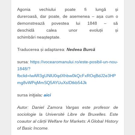
A
gonia vechiului poate fi lungă și
dureroasă,
dar
poate, de asemenea – așa cum o
demonstrează povestea lui 1848 – să
deschidă
calea unor
evoluții
și
schimbări
neașteptate.
Traducerea și adaptarea:
Nedeea Burcă
sursa:
https://vocearomanului.ro/este-posibil-un-nou-
1848/?
fbclid=IwAR3gUNlU0qdXhbw0kQcFxROqBdJ2e3HP
mg8vWPqMmSQ5AYUuXsIDtkb54Jk
sursa iniţiala
:
aici
Autor: Daniel Zamora Vargas este profesor de
sociologie la Université Libre de Bruxelles. Este
coautor al cărții Welfare for Markets: A Global History
of Basic Income.