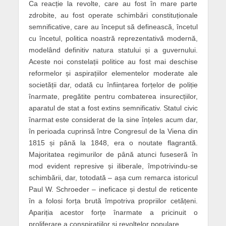
Ca reacție la revolte, care au fost în mare parte
zdrobite, au fost operate schimbări constituționale
semnificative, care au început să definească, încetul
cu încetul, politica noastră reprezentativă modernă,
modelând definitiv natura statului și a guvernului.
Aceste noi constelații politice au fost mai deschise
reformelor și aspirațiilor elementelor moderate ale
societății dar, odată cu înființarea forțelor de poliție
înarmate, pregătite pentru combaterea insurecțiilor,
aparatul de stat a fost extins semnificativ. Statul civic
înarmat este considerat de la sine înțeles acum dar,
în perioada cuprinsă între Congresul de la Viena din
1815 și până la 1848, era o noutate flagrantă.
Majoritatea regimurilor de până atunci fuseseră în
mod evident represive și iliberale, împotrivindu-se
schimbării, dar, totodată – așa cum remarca istoricul
Paul W. Schroeder – ineficace și destul de reticente
în a folosi forța brută împotriva propriilor cetățeni.
Apariția acestor forțe înarmate a pricinuit o
proliferare a conspirațiilor și revoltelor populare.