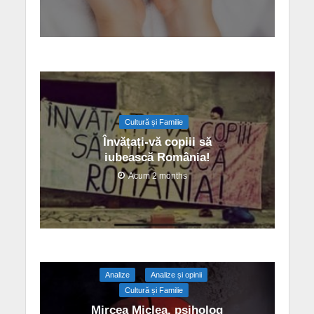
Cultură și Familie
Învățați-vă copiii să
iubească România!
Acum 2 months
Analize
Analize și opinii
Cultură și Familie
Mircea Miclea, psiholog