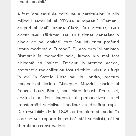
una de cealaltă.
A fost ”creuzetul de coliziune a particulelor, în plin
mijlocul secolului al XIX-lea european.” ”Oameni,
grupuri și idei”, spune Clark, ”au circulat, s-au
ciocnit, s-au sfărâmat, sau au fuzionat, generând o
ploaie de noi entități” care ”au influențat profund
istoria modernă a Europei”. Și, așa cum își amintea
Bismarck în memoriile sale, lumea n-a mai fost
niciodată ca înainte. Desigur, la vremea aceea,
speranțele radicalilor au fost zdrobite. Mulți au fugit
în exil în Statele Unite sau la Londra, precum
naționalistul italian Giuseppe Mazzini, socialistul
francez Louis Blanc, sau Marx însuși. Pentru ei,
deziluzia a fost intensă și perspectivele unei
transformări socialiste imediate au dispărut rapid.
Dar revoluțiile de la 1848 au transformat modul în
care se vor raporta la politică atât socialiștii, cât și
liberalii sau conservatorii.