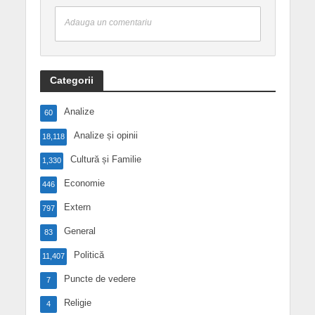
Adauga un comentariu
Categorii
Analize
60
Analize și opinii
18,118
Cultură și Familie
1,330
Economie
446
Extern
797
General
83
Politică
11,407
Puncte de vedere
7
Religie
4