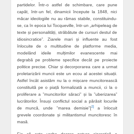
partidelor. Într-o astfel de schimbare, care pune
capăt, într-un fel, dinamicii începute la 1848, nici
măcar ideologiile nu au rămas stabile, constituindu-
se, ca în epoca lui Tocqueville, într-un „arhipeleag de
texte și personalități, străbătute de cursuri destul de
idiosincratice”. Ziarele mari și influente au fost
înlocuite de o multitudine de platforme media,
modelând ideile mulțimilor evanescente
mai
degrabă
pe probleme specifice decât
pe
proiecte
politice precise. Chiar și decorporarea care a urmat
proletarizării muncii este un ecou al acestei situații.
Astfel încât asistăm nu la o mișcare muncitorească
constituită pe o piață formalizată a muncii, ci la o
proliferare a ”muncitorilor săraci” și la ”uberizarea”
lucrătorilor. Însuși conflictul social a părăsit locurile
2]
de muncă, unde ”marea demisie”[
a înlocuit
grevele coordonate și militantismul muncitoresc în
masă.
Fie că este vorba despre natura sincretică a