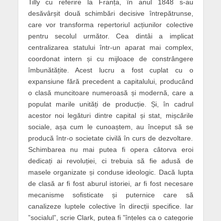
Tilly
cu referire la
Franța, în anul 1848 s-au
desăvârșit două schimbări decisive întrepătrunse,
care vor transforma repertoriul acțiunilor colective
pentru secolul următor. Cea dintâi a implicat
centralizarea statului într-un aparat mai complex,
coordonat intern și cu mijloace de constrângere
îmbunătățite. Acest lucru a fost cuplat cu o
expansiune fără precedent a capitalului, producând
o clasă muncitoare numeroasă și modernă, care a
populat marile unități de producție. Și, în cadrul
acestor noi legături dintre capital și stat, mișcările
sociale, așa cum le cunoaștem, au început să se
producă într-o societate civilă în curs de dezvoltare.
Schimbarea nu mai putea fi opera câtorva eroi
dedicați ai revoluției, ci trebuia să fie adusă de
masele organizate și conduse ideologic. Dacă lupta
de clasă ar fi fost aburul istoriei, ar fi fost necesare
m
ecanisme
sofisticate și puternice care să
canalizeze luptele colective în direcții specifice. Iar
”socialul”, scrie Clark, putea fi ”înțeles ca o categorie