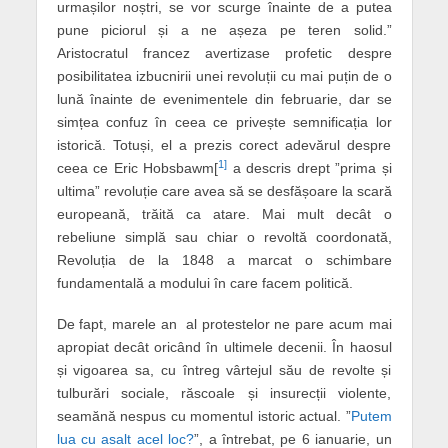
urmașilor noștri, se vor scurge înainte de a putea
pune piciorul și a ne așeza pe teren solid.”
Aristocratul francez avertizase profetic despre
posibilitatea izbucnirii unei revoluții cu mai puțin de o
lună înainte de evenimentele din februarie, dar se
simțea confuz în ceea ce privește semnificația lor
istorică. Totuși, el a prezis corect adevărul despre
1]
ceea ce Eric Hobsbawm[
a descris drept ”prima și
ultima” revoluție care avea să se desfășoare la scară
europeană, trăită ca atare. Mai mult decât o
rebeliune simplă sau chiar o revoltă coordonată,
Revoluția de la 1848 a marcat o schimbare
fundamentală a modului în care facem politică.
De fapt, marele an al protestelor ne pare acum mai
apropiat decât oricând în ultimele decenii. În haosul
și vigoarea sa, cu întreg vârtejul său de revolte și
tulburări sociale, răscoale și insurecții violente,
seamănă nespus cu momentul istoric actual. ”
Putem
lua cu asalt acel loc?
”, a întrebat, pe 6 ianuarie, un