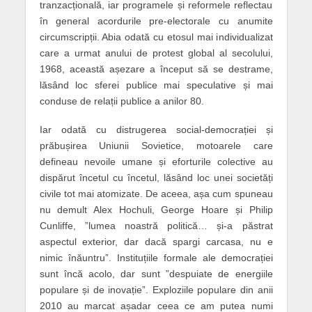
tranzacțională, iar programele și reformele reflectau
în general acordurile pre-electorale cu anumite
circumscripții. Abia odată cu etosul mai individualizat
care a urmat anului de protest global al secolului,
1968, această așezare a început să se destrame,
lăsând loc sferei publice mai speculative și mai
conduse de relații publice a anilor 80.
Iar odată cu dis
trugerea
social-democrației și
prăbușirea Uniunii Sovietice, motoarele care
defineau nevoile umane și eforturile colective au
dispărut încetul cu încetul, lăsând loc unei societăți
civile
tot
mai atomizate. De aceea, așa cum spuneau
nu demult Alex Hochuli, George Hoare și Philip
Cunliffe, ”lumea noastră politică… și
-a
păstrat
aspectul exterior, dar dacă spargi carcasa, nu e
nimic înăuntru”. Instituțiile formale ale democrației
sunt încă acolo, dar sunt ”despuiate de energiile
populare și de inovație”. Exploziile populare din anii
2010 au marcat așadar ceea ce am putea numi