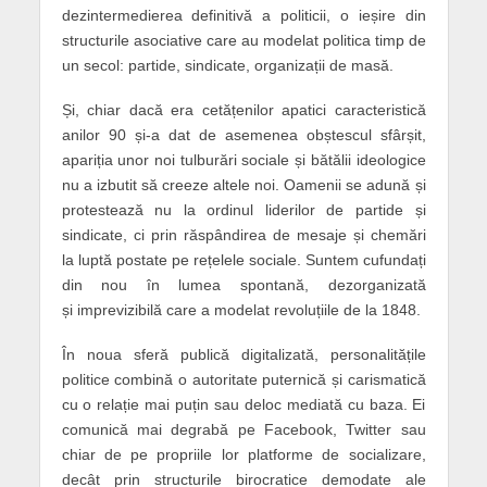
dezintermedierea definitivă a politicii, o ieșire din
structurile asociative care au modelat politica timp de
un secol: partide, sindicate, organizații de masă.
Și, chiar dacă era cetățenilor apatici caracteristică
anilor 90 și-a dat de asemenea obștescul sfârșit,
apariția unor noi tulburări sociale și bătălii ideologice
nu a izbutit să creeze altele noi. Oamenii se adună și
protestează nu la ordinul liderilor de partide și
sindicate, ci prin răspândirea de mesaje și chemări
la luptă postate pe rețelele sociale. Suntem cufundați
din nou în lumea spontană, dezorganizată
și
imprevizibilă
care a modelat revoluțiile de la 1848.
În noua sferă publică digitalizată, personalitățile
politice combină o autoritate puternică și carismatică
cu o relație mai puțin sau deloc mediată cu baza. Ei
comunică mai degrabă pe Facebook, Twitter sau
chiar de pe propriile lor platforme de socializare,
decât prin structurile birocratice demodate ale