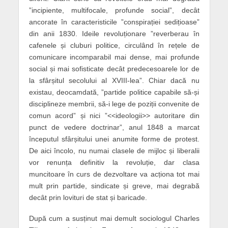
”incipiente, multifocale, profunde social”, decât
ancorate în caracteristicile ”conspirației sedițioase”
din anii 1830. Ideile revoluționare ”reverberau în
cafenele și cluburi politice, circulând în rețele de
comunicare incomparabil mai dense, mai profunde
social și mai sofisticate decât predecesoarele lor de
la sfârșitul secolului al XVIII-lea”. Chiar dacă nu
existau, deocamdată, ”partide politice capabile să-și
disciplineze membrii, să-i lege de poziții convenite de
comun acord” și nici ”<<ideologii>> autoritare din
punct de vedere doctrinar
”
,
anul 1848
a marcat
începutul sfârșitului unei anumite forme de protest.
De aici încolo, nu numai clasele de mijloc și liberalii
vor renunța definitiv la revoluție, dar clasa
muncitoare în curs de dezvoltare va acționa tot mai
mult prin partide, sindicate și greve, mai degrabă
decât prin lovituri de stat și baricade.
După cum a susținut mai demult sociologul Charles