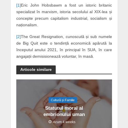
[1]
Eric John Hobsbawm a fost un istoric britanic
specializat în marxism, istoria secolului al XIX-lea și
concepte precum capitalism industrial, socialism și
naționalism.
[2]
The Great Resignation, cunoscută și sub numele
de Big Quit este o tendință economică apărută la
începutul anului 2021, în principal în SUA, în care
angajații demisisionează voluntar, în masă.
Articole similare
Cultură și Familie
Statutul moral al
embrionului uman
Acum 4 weeks