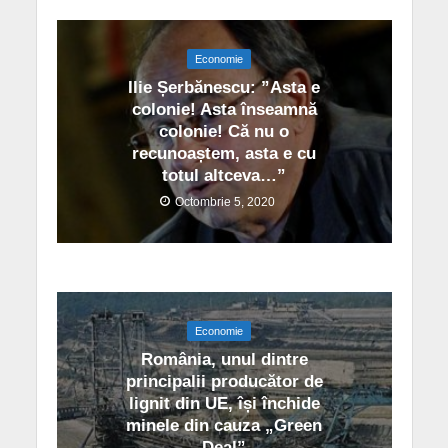
Economie
Ilie Șerbănescu: ”Asta e
colonie! Asta înseamnă
colonie! Că nu o
recunoaștem, asta e cu
totul altceva…”
Octombrie 5, 2020
Economie
România, unul dintre
principalii producător de
lignit din UE, își închide
minele din cauza „Green
Deal”