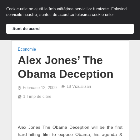
Cookie-urile ne ajută la îmbunătățirea serviciilor furnizate. Folosind
serviciile noastre, sunteți de acord cu folosirea cookie-urilor.
Sunt de acord
Economie
Alex Jones’ The
Obama Deception
18 Vizualizari
Februarie 12, 2009
1 Timp de citire
Alex Jones The Obama Deception will be the first
hard-hitting film to expose Obama, his agenda &