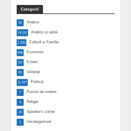
Categorii
Analize
60
Analize și opinii
18,122
Cultură și Familie
1,330
Economie
446
Extern
797
General
83
Politică
11,407
Puncte de vedere
7
Religie
4
Speaker's corner
25
Uncategorized
1