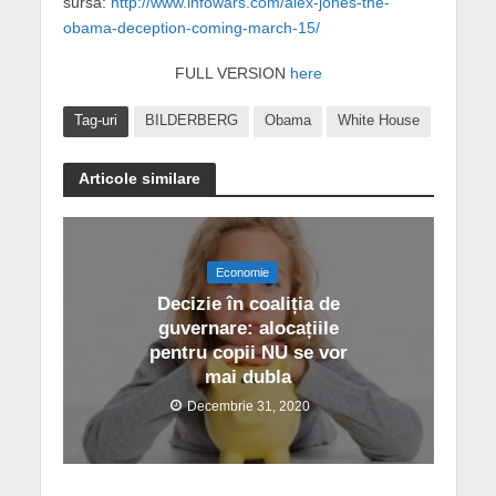
sursa:
http://www.infowars.com/alex-jones-the-
obama-deception-coming-march-15/
FULL VERSION
here
Tag-uri
BILDERBERG
Obama
White House
Articole similare
Economie
Decizie în coaliția de
guvernare: alocațiile
pentru copii NU se vor
mai dubla
Decembrie 31, 2020