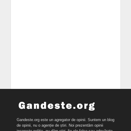
Gandeste.org este un agregator de opinii. Suntem un blog
de opinii, nu o agenție de știri. Noi prezentăm opinii
incorecte politic, nu dăm știri, fie ele false sau adevărate.