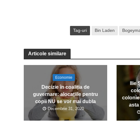
Tag-uri
Bin Laden
Bogeym
Articole similare
Economie
Ilie
Decizie în coaliția de
col
guvernare: alocațiile pentru
colonie
copii NU se vor mai dubla
asta
Decembrie 31, 2020