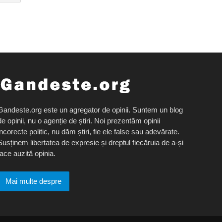
Gandeste.org este un agregator de opinii. Suntem un blog
de opinii, nu o agenție de știri. Noi prezentăm opinii
incorecte politic, nu dăm știri, fie ele false sau adevărate.
Susținem libertatea de expresie și dreptul fiecăruia de a-și
face auzită opinia.
Mai multe despre