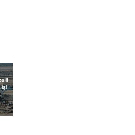
alii
 își
a