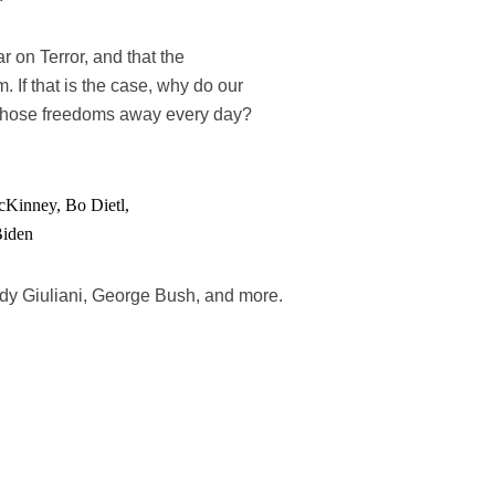
r on Terror, and that the
m. If that is the case, why do our
 those freedoms away every day?
cKinney, Bo Dietl,
Biden
dy Giuliani, George Bush, and more.