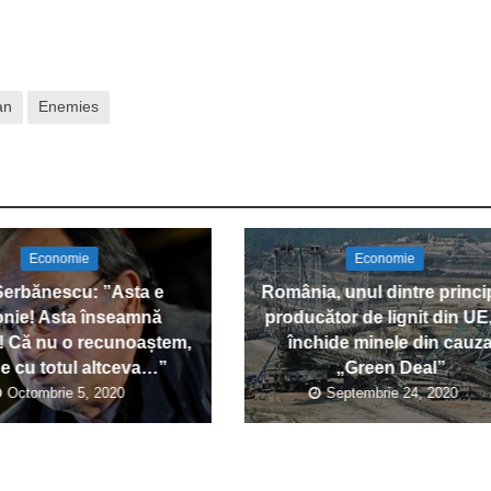
an
Enemies
Economie
Economie
 Șerbănescu: ”Asta e
România, unul dintre princip
onie! Asta înseamnă
producător de lignit din UE,
! Că nu o recunoaștem,
închide minele din cauz
 e cu totul altceva…”
„Green Deal”
Octombrie 5, 2020
Septembrie 24, 2020