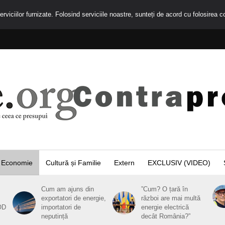
rviciilor furnizate. Folosind serviciile noastre, sunteți de acord cu folosirea c
Economie
Cultură și Familie
Extern
EXCLUSIV (VIDEO)
Cum am ajuns din
”Cum? O țară în
exportatori de energie,
război are mai multă
OD
importatori de
energie electrică
neputință
decât România?”