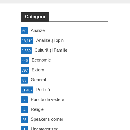
Categorii
Analize
60
Analize și opinii
18,119
Cultură și Familie
1,330
Economie
446
Extern
797
General
83
Politică
11,407
Puncte de vedere
7
Religie
4
Speaker's corner
25
Uncategorized
1