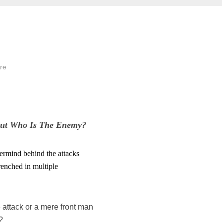
ire
But Who Is The Enemy?
termind behind the attacks
ntrenched in multiple
 attack or a mere front man
?