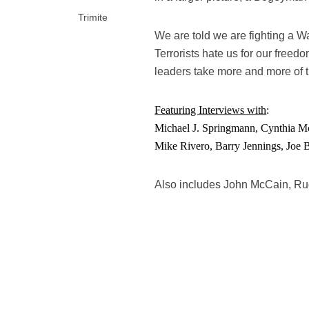
Trimite
We are told we are fighting a Wa
Terrorists hate us for our freedo
leaders take more and more of
Featuring Interviews with
:
Michael J. Springmann, Cynthia M
Mike Rivero, Barry Jennings, Joe 
Also includes John McCain, Ru