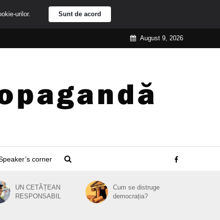
ookie-urilor.
Sunt de acord
August 9, 2026
Speaker’s corner
UN CETĂȚEAN
Cum se distruge
RESPONSABIL
democrația?