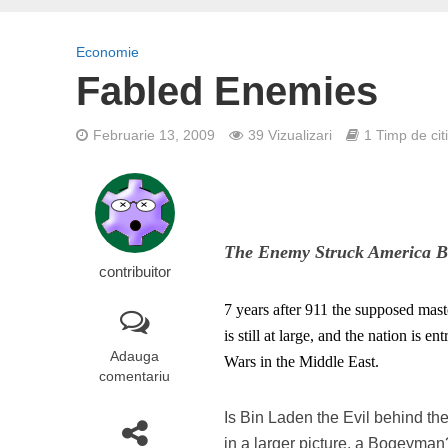
Economie
Fabled Enemies
Februarie 13, 2009
39 Vizualizari
1 Timp de cit
The Enemy Struck America 
contribuitor
7 years after 911 the supposed mas
is still at large, and the nation is e
Adauga
Wars in the Middle East.
comentariu
Is Bin Laden the Evil behind the
in a larger picture, a Bogeyman