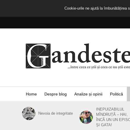
Cookie-urile ne ajută la îmbunătățirea se
Home
Despre blog
Analize și opinii
Politică
INEPUIZABILUL
Nevoia de integritate
MÎNDRUȚĂ – HAI,
ÎNCĂ UN UN EPIS
ȘI GATA!