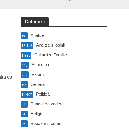
nații
Categorii
Analize
60
Analize și opinii
18,118
Cultură și Familie
1,330
Economie
446
Extern
797
tru ca
General
83
Politică
11,407
Puncte de vedere
7
Religie
4
Speaker's corner
25