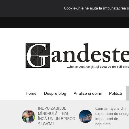
Cookie-urile ne ajută la îmbunătățirea se
Home
Despre blog
Analize și opinii
Politică
INEPUIZABILUL
Cum am ajuns din
MÎNDRUȚĂ – HAI,
exportatori de energ
ÎNCĂ UN UN EPISOD
importatori de
ȘI GATA!
neputință