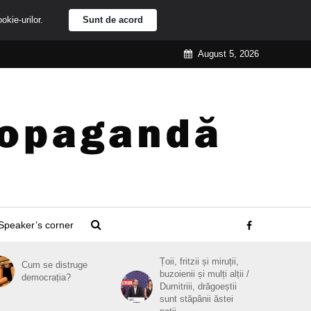
ookie-urilor.
Sunt de acord
August 5, 2026
Speaker’s corner
Țoii, fritzii și miruții,
Cum se distruge
buzoienii și mulți alții /
democrația?
Dumitriii, drăgoeștii
sunt stăpânii ăstei