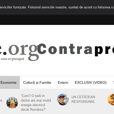
rviciilor furnizate. Folosind serviciile noastre, sunteți de acord cu folosirea c
Economie
Cultură și Familie
Extern
EXCLUSIV (VIDEO)
”Cum? O țară în
UN CETĂȚEAN
ie,
război are mai multă
RESPONSABIL
energie electrică
decât România?”