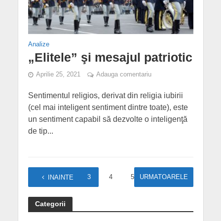
Analize
„Elitele” şi mesajul patriotic
Aprilie 25, 2021
Adauga comentariu
Sentimentul religios, derivat din religia iubirii
(cel mai inteligent sentiment dintre toate), este
un sentiment capabil să dezvolte o inteligenţă
de tip...
1
2
3
4
5
URMATOARELE
…
8
INAINTE
Categorii