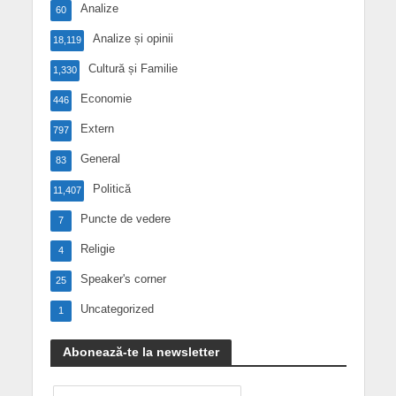
Analize
60
Analize și opinii
18,119
Cultură și Familie
1,330
Economie
446
Extern
797
General
83
Politică
11,407
Puncte de vedere
7
Religie
4
Speaker's corner
25
Uncategorized
1
Abonează-te la newsletter