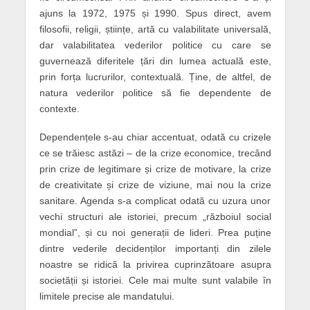
ajuns la 1972, 1975 și 1990. Spus direct, avem
filosofii, religii, științe, artă cu valabilitate universală,
dar valabilitatea vederilor politice cu care se
guvernează diferitele țări din lumea actuală este,
prin forța lucrurilor, contextuală. Ține, de altfel, de
natura vederilor politice să fie dependente de
contexte.
Dependențele s-au chiar accentuat, odată cu crizele
ce se trăiesc astăzi – de la crize economice, trecând
prin crize de legitimare și crize de motivare, la crize
de creativitate și crize de viziune, mai nou la crize
sanitare. Agenda s-a complicat odată cu uzura unor
vechi structuri ale istoriei, precum „războiul social
mondial”, și cu noi generații de lideri. Prea puține
dintre vederile decidenților importanți din zilele
noastre se ridică la privirea cuprinzătoare asupra
societății și istoriei. Cele mai multe sunt valabile în
limitele precise ale mandatului.