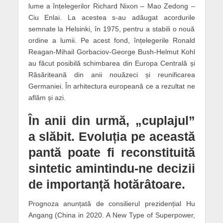
lume a înțelegerilor Richard Nixon – Mao Zedong –
Ciu Enlai. La acestea s-au adăugat acordurile
semnate la Helsinki, în 1975, pentru a stabili o nouă
ordine a lumii. Pe acest fond, înțelegerile Ronald
Reagan-Mihail Gorbaciov-George Bush-Helmut Kohl
au făcut posibilă schimbarea din Europa Centrală și
Răsăriteană din anii nouăzeci și reunificarea
Germaniei. În arhitectura europeană ce a rezultat ne
aflăm și azi.
În anii din urmă, „cuplajul”
a slăbit. Evoluția pe această
pantă poate fi reconstituită
sintetic amintindu-ne decizii
de importanță hotărâtoare.
Prognoza anunțată de consilierul prezidențial Hu
Angang (China in 2020. A New Type of Superpower,