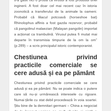
s-a găsit nici o probă că virusul a fost produsul unei
inginerii. A fost doar cel mai recent caz în istoria
zoonotică a transferului de la animale la oameni.
Probabil că liliacul potcoavă (horseshoe bat)
Rhinolophus affinis a fost gazda rezervor; probabil
că pangolinul malaezian (Malayan pangolin) importat
a acționat ca trambulină. Virusul putea fi mutat mai
departe în transmisia timpurie de la om la om”
(p.289) – a scris principalul istoric contemporanist.
Chestiunea privind
practicile comerciale se
cere adusă și ea pe pământ
Chestiunea privind practicile comerciale se cere
adusă și ea pe pământ. Nu se poate indica o putere
care să nu-și urmărească interesele cu rigoare.
Numai țările cu stat debil procedează în voia soartei.
Știu bine de la demnitari germani – China a negociat