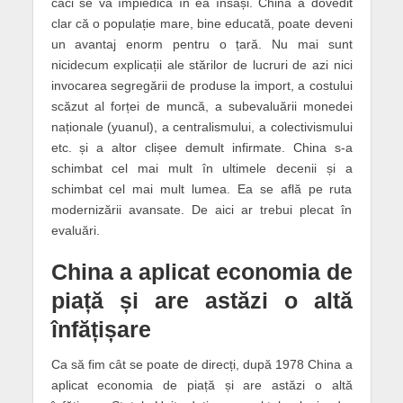
căci se va împiedica în ea însăși. China a dovedit
clar că o populație mare, bine educată, poate deveni
un avantaj enorm pentru o țară. Nu mai sunt
nicidecum explicații ale stărilor de lucruri de azi nici
invocarea segregării de produse la import, a costului
scăzut al forței de muncă, a subevaluării monedei
naționale (yuanul), a centralismului, a colectivismului
etc. și a altor clișee demult infirmate. China s-a
schimbat cel mai mult în ultimele decenii și a
schimbat cel mai mult lumea. Ea se află pe ruta
modernizării avansate. De aici ar trebui plecat în
evaluări.
China a aplicat economia de
piață și are astăzi o altă
înfățișare
Ca să fim cât se poate de direcți, după 1978 China a
aplicat economia de piață și are astăzi o altă