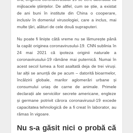
mijloacele științelor. De altfel, cum se știe, a existat
de ani buni în institute din China o cooperare,
inclusiv în domeniul virusologiei, care a inclus, mai
multe țări, alături de cele două supraputeri.
Nu poate fi liniște câtă vreme nu se lămurește până
la capăt originea coronavirusului-19. CNN sublinia în
24 mai 2021 că ipoteza originii naturale a
coronavirusului-19 rămâne mai puternică. Numai în
acest secol lumea a fost asaltată deja de trei viruși.
Iar alții se anunță de pe acum – datorită bioarmelor,
încălzirii globale, marilor aglomerări urbane și
consumului uriaș de carne de animale. Primele
declarații ale serviciilor secrete americane, engleze
și germane potrivit cărora coronavirusul-19 excede
capacitatea tehnologică de a fi creat în laborator, au
rămas în vigoare.
Nu s-a găsit nici o probă că