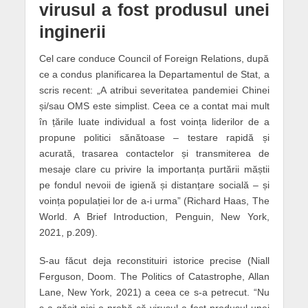
virusul a fost produsul unei
inginerii
Cel care conduce Council of Foreign Relations, după
ce a condus planificarea la Departamentul de Stat, a
scris recent: „A atribui severitatea pandemiei Chinei
și/sau OMS este simplist. Ceea ce a contat mai mult
în țările luate individual a fost voința liderilor de a
propune politici sănătoase – testare rapidă și
acurată, trasarea contactelor și transmiterea de
mesaje clare cu privire la importanța purtării măștii
pe fondul nevoii de igienă și distanțare socială – și
voința populației lor de a-i urma” (Richard Haas, The
World. A Brief Introduction, Penguin, New York,
2021, p.209).
S-au făcut deja reconstituiri istorice precise (Niall
Ferguson, Doom. The Politics of Catastrophe, Allan
Lane, New York, 2021) a ceea ce s-a petrecut. “Nu