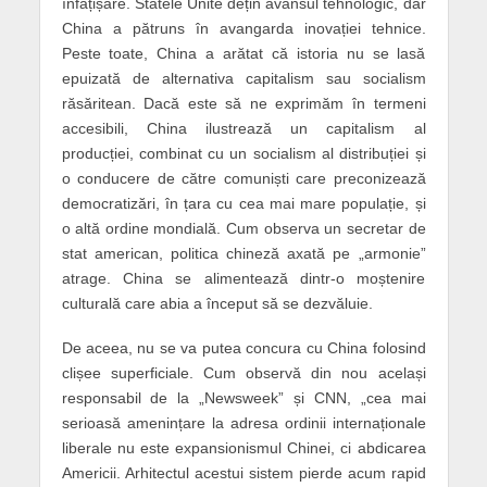
înfățișare. Statele Unite dețin avansul tehnologic, dar
China a pătruns în avangarda inovației tehnice.
Peste toate, China a arătat că istoria nu se lasă
epuizată de alternativa capitalism sau socialism
răsăritean. Dacă este să ne exprimăm în termeni
accesibili, China ilustrează un capitalism al
producției, combinat cu un socialism al distribuției și
o conducere de către comuniști care preconizează
democratizări, în țara cu cea mai mare populație, și
o altă ordine mondială. Cum observa un secretar de
stat american, politica chineză axată pe „armonie”
atrage. China se alimentează dintr-o moștenire
culturală care abia a început să se dezvăluie.
De aceea, nu se va putea concura cu China folosind
clișee superficiale. Cum observă din nou același
responsabil de la „Newsweek” și CNN, „cea mai
serioasă amenințare la adresa ordinii internaționale
liberale nu este expansionismul Chinei, ci abdicarea
Americii. Arhitectul acestui sistem pierde acum rapid