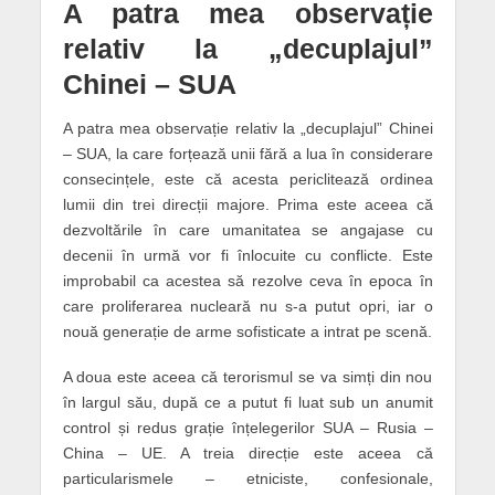
A patra mea observație
relativ la „decuplajul”
Chinei – SUA
A patra mea observație relativ la „decuplajul” Chinei
– SUA, la care forțează unii fără a lua în considerare
consecințele, este că acesta periclitează ordinea
lumii din trei direcții majore. Prima este aceea că
dezvoltările în care umanitatea se angajase cu
decenii în urmă vor fi înlocuite cu conflicte. Este
improbabil ca acestea să rezolve ceva în epoca în
care proliferarea nucleară nu s-a putut opri, iar o
nouă generație de arme sofisticate a intrat pe scenă.
A doua este aceea că terorismul se va simți din nou
în largul său, după ce a putut fi luat sub un anumit
control și redus grație înțelegerilor SUA – Rusia –
China – UE. A treia direcție este aceea că
particularismele – etniciste, confesionale,