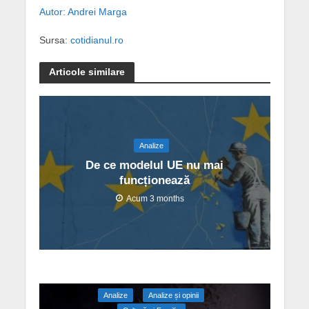
Autor: Andrei Marga
Sursa:
cotidianul.ro
Articole similare
Analize
De ce modelul UE nu mai
funcționează
Acum 3 months
Analize
Analize și opinii