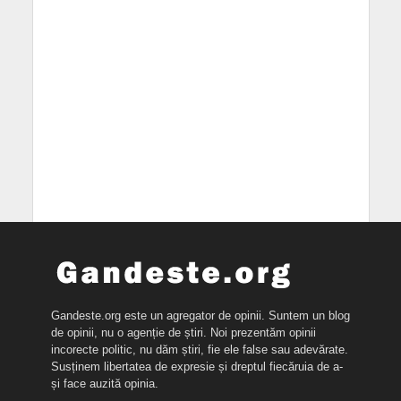
Gandeste.org este un agregator de opinii. Suntem un blog
de opinii, nu o agenție de știri. Noi prezentăm opinii
incorecte politic, nu dăm știri, fie ele false sau adevărate.
Susținem libertatea de expresie și dreptul fiecăruia de a-
și face auzită opinia.