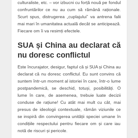
culturaliste, etc. – vor izbucni cu forță nouă pe fondul
confruntărilor ce nu au cum să rămână raționale.
Scurt spus, distrugerea „cuplajului” va antrena falii
mai mari în umanitatea actuală decât se anticipează.
Fiecare om îi va resimți efectele.
SUA și China au declarat că
nu doresc conflictul
Este încurajator, desigur, faptul că și SUA și China au
declarat că nu doresc conflictul. Eu sunt convins că
suntem într-un moment al istoriei în care, într-o lume
postpandemică, se deschid, totuși, posibilități. O
lume în care, de asemenea, trebuie luate decizii
conduse de rațiune! Cu atât mai mult cu cât, mai
presus de ideologii contextuale, rămân viziunile ce
se inspiră din convingerea unității speciei umane în
condițiile respectului pentru fiecare om și care iau
notă de riscuri și pericole.