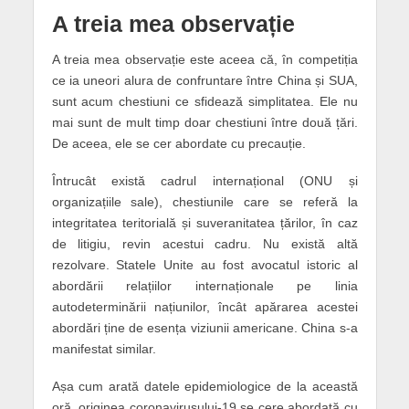
A treia mea observație
A treia mea observație este aceea că, în competiția
ce ia uneori alura de confruntare între China și SUA,
sunt acum chestiuni ce sfidează simplitatea. Ele nu
mai sunt de mult timp doar chestiuni între două țări.
De aceea, ele se cer abordate cu precauție.
Întrucât există cadrul internațional (ONU și
organizațiile sale), chestiunile care se referă la
integritatea teritorială și suveranitatea țărilor, în caz
de litigiu, revin acestui cadru. Nu există altă
rezolvare. Statele Unite au fost avocatul istoric al
abordării relațiilor internaționale pe linia
autodeterminării națiunilor, încât apărarea acestei
abordări ține de esența viziunii americane. China s-a
manifestat similar.
Așa cum arată datele epidemiologice de la această
oră, originea coronavirusului-19 se cere abordată cu