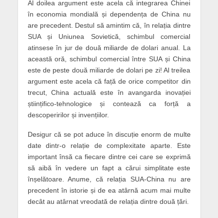
Al doilea argument este acela că integrarea Chinei
în economia mondială și dependența de China nu
are precedent. Destul să amintim că, în relația dintre
SUA și Uniunea Sovietică, schimbul comercial
atinsese în jur de două miliarde de dolari anual. La
această oră, schimbul comercial între SUA și China
este de peste două miliarde de dolari pe zi! Al treilea
argument este acela că față de orice competitor din
trecut, China actuală este în avangarda inovației
științifico-tehnologice și contează ca forță a
descoperirilor și invențiilor.
Desigur că se pot aduce în discuție enorm de multe
date dintr-o relație de complexitate aparte. Este
important însă ca fiecare dintre cei care se exprimă
să aibă în vedere un fapt a cărui simplitate este
înșelătoare. Anume, că relația SUA-China nu are
precedent în istorie și de ea atârnă acum mai multe
decât au atârnat vreodată de relația dintre două țări.