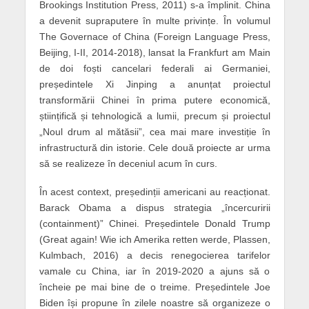
Brookings Institution Press, 2011) s-a împlinit. China
a devenit supraputere în multe privințe. În volumul
The Governace of China (Foreign Language Press,
Beijing, I-II, 2014-2018), lansat la Frankfurt am Main
de doi foști cancelari federali ai Germaniei,
președintele Xi Jinping a anunțat proiectul
transformării Chinei în prima putere economică,
științifică și tehnologică a lumii, precum și proiectul
„Noul drum al mătăsii”, cea mai mare investiție în
infrastructură din istorie. Cele două proiecte ar urma
să se realizeze în deceniul acum în curs.
În acest context, președinții americani au reacționat.
Barack Obama a dispus strategia „încercuririi
(containment)” Chinei. Președintele Donald Trump
(Great again! Wie ich Amerika retten werde, Plassen,
Kulmbach, 2016) a decis renegocierea tarifelor
vamale cu China, iar în 2019-2020 a ajuns să o
încheie pe mai bine de o treime. Președintele Joe
Biden își propune în zilele noastre să organizeze o