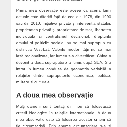
Prima mea observație este aceea că scena lumii
actuale este diferită față de cea din 1978, din 1990
sau din 2010. Inițiativa privată și intervenția statului,
proprietatea privată și proprietatea de stat, libertatea
individuală și centralismul decizional, drepturile
omului și politicile sociale, nu se mai suprapun cu
distincția Vest-Est. Valorile modernității nu se mai
lasă regionalizate, iar lumea s-a diversificat. China a
devenit a doua supraputere a lumii, după SUA. S-a
intrat în lumea condusă de geometria variabilă a
relațiilor dintre supraputerile economice, politice,
militare și culturale.
A doua mea observație
Mulți oameni sunt tentați din nou să folosească
criterii ideologice în relațiile internaționale. A doua
mea observație este că folosirea acestor criterii să
fie circumscrisă. Prin anume circumscriere s-a și