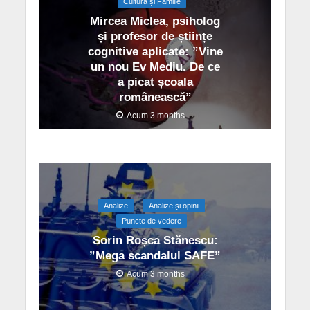
Cultură și Familie
Mircea Miclea, psiholog
și profesor de științe
cognitive aplicate: ”Vine
un nou Ev Mediu. De ce
a picat școala
românească”
Acum 3 months
Analize
Analize și opinii
Puncte de vedere
Sorin Roșca Stănescu:
”Mega scandalul SAFE”
Acum 3 months