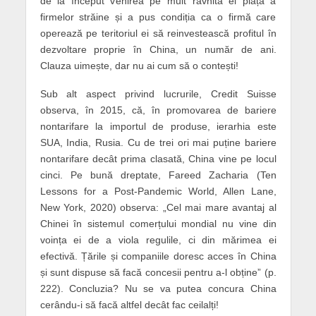
de la început venirea pe mult râvnita ei piață a
firmelor străine și a pus condiția ca o firmă care
operează pe teritoriul ei să reinvestească profitul în
dezvoltare proprie în China, un număr de ani.
Clauza uimește, dar nu ai cum să o contești!
Sub alt aspect privind lucrurile, Credit Suisse
observa, în 2015, că, în promovarea de bariere
nontarifare la importul de produse, ierarhia este
SUA, India, Rusia. Cu de trei ori mai puține bariere
nontarifare decât prima clasată, China vine pe locul
cinci. Pe bună dreptate, Fareed Zacharia (Ten
Lessons for a Post-Pandemic World, Allen Lane,
New York, 2020) observa: „Cel mai mare avantaj al
Chinei în sistemul comerțului mondial nu vine din
voința ei de a viola regulile, ci din mărimea ei
efectivă. Țările și companiile doresc acces în China
și sunt dispuse să facă concesii pentru a-l obține” (p.
222). Concluzia? Nu se va putea concura China
cerându-i să facă altfel decât fac ceilalți!