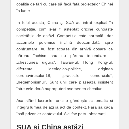
coaliție de țări cu care să facă față proiectelor Chinei
în lume.
In felul acesta, China și SUA au intrat explicit în
competiție, cum s-ar fi așteptat oricine cunoaște
societățile de astăzi. Competiția este normală, dar
accentele polemice înclină deocamdată spre
confruntare. Au fost scoase din arhivă dosare ce
păreau închise sau nu păreau incendiare –
„chestiunea uigură”, Taiwan-ul, Hong Kong-ul,
diferențe ideologico-politice, originea
coronavirusului-19, „practicile comerciale”,
„hegemonismul”. Sunt unii care plasează insistent
între cele două supraputeri asemenea chestiuni.
Așa stând lucrurile, oricine gândește sistematic și
integru lumea de azi ia act de context. Fără să cadă
însă prizonier contextului. Aici fac patru observații.
SUA și China astăzi