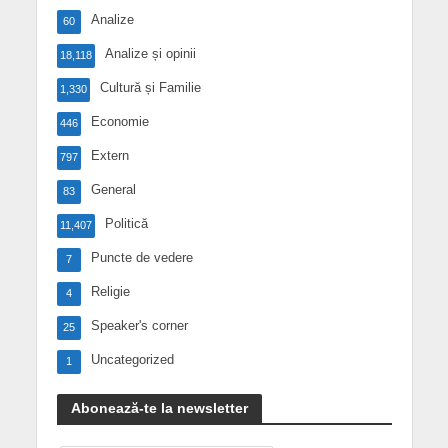
Analize
60
Analize și opinii
18,118
Cultură și Familie
1,330
Economie
446
Extern
797
General
83
Politică
11,407
Puncte de vedere
7
Religie
4
Speaker's corner
25
Uncategorized
1
Abonează-te la newsletter