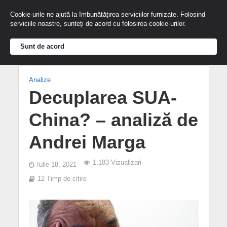
Cookie-urile ne ajută la îmbunătățirea serviciilor furnizate. Folosind
serviciile noastre, sunteți de acord cu folosirea cookie-urilor.
Sunt de acord
Analize
Decuplarea SUA-
China? – analiză de
Andrei Marga
1,183 Vizualizari
Iulie 18, 2021
12 Timp de citire