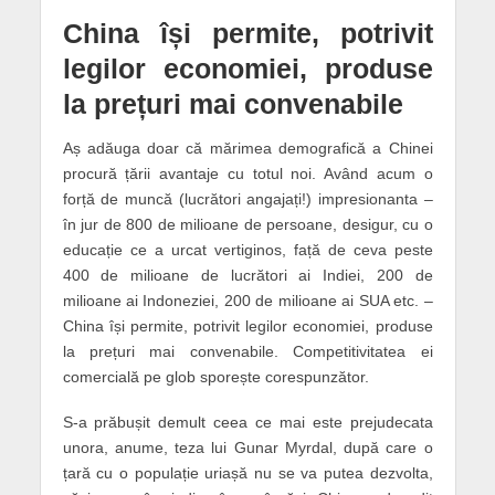
China își permite, potrivit
legilor economiei, produse
la prețuri mai convenabile
Aș adăuga doar că mărimea demografică a Chinei
procură țării avantaje cu totul noi. Având acum o
forță de muncă (lucrători angajați!) impresionanta –
în jur de 800 de milioane de persoane, desigur, cu o
educație ce a urcat vertiginos, față de ceva peste
400 de milioane de lucrători ai Indiei, 200 de
milioane ai Indoneziei, 200 de milioane ai SUA etc. –
China își permite, potrivit legilor economiei, produse
la prețuri mai convenabile. Competitivitatea ei
comercială pe glob sporește corespunzător.
S-a prăbușit demult ceea ce mai este prejudecata
unora, anume, teza lui Gunar Myrdal, după care o
țară cu o populație uriașă nu se va putea dezvolta,