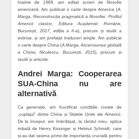
Inainte de 1989, am editat scrieri de filosofie
americană. Am publicat o carte despre America (
A.
Marga, Reconstrucția pragmatică a filosofiei. Profilul
Americii clasice, Editura Academiei Române,
București, 2017, ediția a II-a
), precum și studii a
extinse, și am prefațat traduceri ample. Am publicat
o carte despre China (
A.Marga, Ascensiunea globală
a Chinei, Niculescu, București, 2015
), precum și
studii și articole.
Andrei Marga: Cooperarea
SUA-China nu are
alternativă
Ca generație, am fructificat condițiile create de
„cuplajul” dintre China și Statele Unite ale Americii.
De la început, am îmbrățișat, la rândul meu, optica
inițiată de Henry Kissinger și Helmut Schmidt, care
și-au dat seama primii de importanța crucială pentru