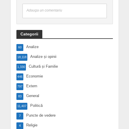
Adauga un comentariu
Categorii
Analize
60
Analize și opinii
18,118
Cultură și Familie
1,330
Economie
446
Extern
797
General
83
Politică
11,407
Puncte de vedere
7
Religie
4