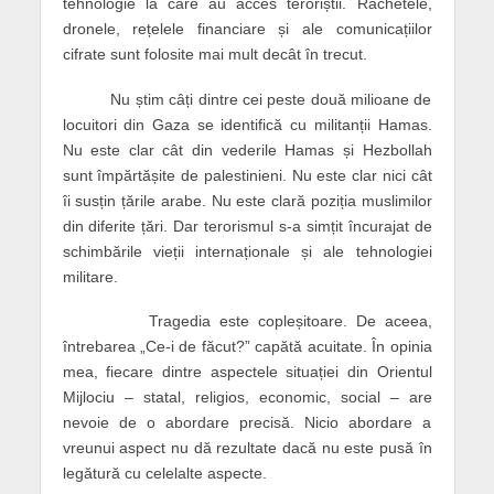
tehnologie la care au acces teroriștii. Rachetele,
dronele, rețelele financiare și ale comunicațiilor
cifrate sunt folosite mai mult decât în trecut.
Nu știm câți dintre cei peste două milioane de
locuitori din Gaza se identifică cu militanții Hamas.
Nu este clar cât din vederile Hamas și Hezbollah
sunt împărtășite de palestinieni. Nu este clar nici cât
îi susțin țările arabe. Nu este clară poziția muslimilor
din diferite țări. Dar terorismul s-a simțit încurajat de
schimbările vieții internaționale și ale tehnologiei
militare.
Tragedia este copleșitoare. De aceea,
întrebarea „Ce-i de făcut?” capătă acuitate. În opinia
mea, fiecare dintre aspectele situației din Orientul
Mijlociu – statal, religios, economic, social – are
nevoie de o abordare precisă. Nicio abordare a
vreunui aspect nu dă rezultate dacă nu este pusă în
legătură cu celelalte aspecte.