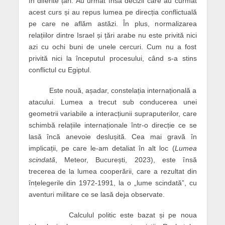
în diferite țări. Au urmat însă decizii care au curmat
acest curs și au repus lumea pe direcția conflictuală
pe care ne aflăm astăzi. În plus, normalizarea
relațiilor dintre Israel și țări arabe nu este privită nici
azi cu ochi buni de unele cercuri. Cum nu a fost
privită nici la începutul procesului, când s-a stins
conflictul cu Egiptul.
Este nouă, așadar, constelația internațională a
atacului. Lumea a trecut sub conducerea unei
geometrii variabile a interacțiunii supraputerilor, care
schimbă relațiile internaționale într-o direcție ce se
lasă încă anevoie deslușită. Cea mai gravă în
implicații, pe care le-am detaliat în alt loc (
Lumea
scindată
, Meteor, București, 2023), este însă
trecerea de la lumea cooperării, care a rezultat din
înțelegerile din 1972-1991, la o „lume scindată”, cu
aventuri militare ce se lasă deja observate.
Calculul politic este bazat și pe noua