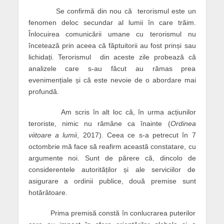
Se confirmă din nou că terorismul este un
fenomen deloc secundar al lumii în care trăim.
Înlocuirea comunicării umane cu terorismul nu
încetează prin aceea că făptuitorii au fost prinși sau
lichidați. Terorismul din aceste zile probează că
analizele care s-au făcut au rămas prea
evenimențiale și că este nevoie de o abordare mai
profundă.
Am scris în alt loc că, în urma acțiunilor
teroriste, nimic nu rămâne ca înainte (
Ordinea
viitoare a lumii
, 2017). Ceea ce s-a petrecut în 7
octombrie mă face să reafirm această constatare, cu
argumente noi. Sunt de părere că, dincolo de
considerentele autorităților și ale serviciilor de
asigurare a ordinii publice, două premise sunt
hotărâtoare.
Prima premisă constă în conlucrarea puterilor