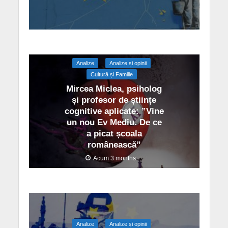
Analize
Analize și opinii
Cultură și Familie
Mircea Miclea, psiholog
și profesor de științe
cognitive aplicate: ”Vine
un nou Ev Mediu. De ce
a picat școala
românească”
Acum 3 months
Analize
Analize și opinii