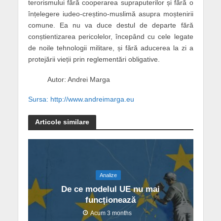
terorismului fără cooperarea supraputerilor și fără o
înțelegere iudeo-creștino-muslimă asupra moștenirii
comune. Ea nu va duce destul de departe fără
conștientizarea pericolelor, începând cu cele legate
de noile tehnologii militare, și fără aducerea la zi a
protejării vieții prin reglementări obligative.
Autor: Andrei Marga
Sursa: http://www.andreimarga.eu
Articole similare
Analize
De ce modelul UE nu mai
funcționează
Acum 3 months