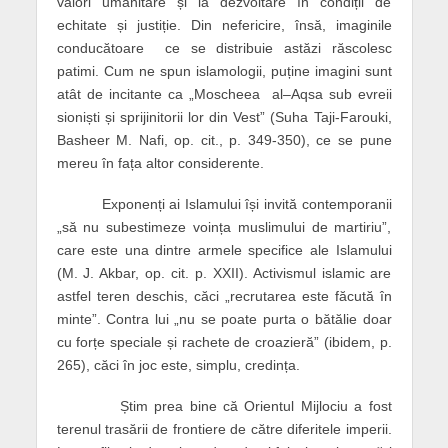
valori umanitare și la dezvoltare în condiții de
echitate și justiție. Din nefericire, însă, imaginile
conducătoare ce se distribuie astăzi răscolesc
patimi. Cum ne spun islamologii, puține imagini sunt
atât de incitante ca „Moscheea al–Aqsa sub evreii
sioniști și sprijinitorii lor din Vest” (Suha Taji-Farouki,
Basheer M. Nafi, op. cit., p. 349-350), ce se pune
mereu în fața altor considerente.
Exponenți ai Islamului își invită contemporanii
„să nu subestimeze voința muslimului de martiriu”,
care este una dintre armele specifice ale Islamului
(M. J. Akbar, op. cit. p. XXII). Activismul islamic are
astfel teren deschis, căci „recrutarea este făcută în
minte”. Contra lui „nu se poate purta o bătălie doar
cu forțe speciale și rachete de croazieră” (ibidem, p.
265), căci în joc este, simplu, credința.
Știm prea bine că Orientul Mijlociu a fost
terenul trasării de frontiere de către diferitele imperii.