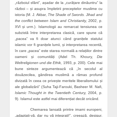
„războiul sfânt”, așadar de la „curățare dinăuntru” la
război – și asupra împletirii preceptelor muslime cu
istoria (M. J. Akbar,
The Shade of Swords. Jihad and
the conflict between Islam and Christianity,
2002, p.
XVI și urm.). Islamologii au remarcat tensiunea ce
subzistă între interpretarea clasică, care spune că
„pacea” va fi doar atunci când granițele statului
islamic vor fi granițele lumii, și interpretarea recentă,
în care „pacea” este starea normală a relațiilor dintre
oameni și comunități (Adel Th. Khoury,
Die
Weltreligionen und die Ethik,
1993, p. 200). Cele mai
bune sinteze argumentează că „în secolul al
douăzecilea, gândirea muslimă a rămas profund
divizată în ceea ce privește meritele liberalismului și
ale globalizării” (Suha Taji-Farouki, Basheer M. Nafi,
Islamic Thought in the Twentieth Century,
2004, p.
9). Islamul este astfel mai diferențiat decât oricând.
Chemarea lansată printre imami europeni,
„adaptați-vă, dar nu vă integrați!”, creează, desigur,