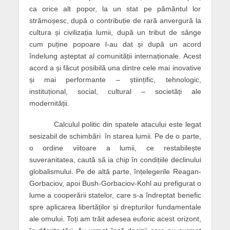
ca orice alt popor, la un stat pe pământul lor
strămoșesc, după o contribuție de rară anvergură la
cultura și civilizația lumii, după un tribut de sânge
cum puține popoare l-au dat și după un acord
îndelung așteptat al comunității internaționale. Acest
acord a și făcut posibilă una dintre cele mai inovative
și mai performante – științific, tehnologic,
instituțional, social, cultural – societăți ale
modernității.
Calculul politic din spatele atacului este legat
sesizabil de schimbări în starea lumii. Pe de o parte,
o ordine viitoare a lumii, ce restabilește
suveranitatea, caută să ia chip în condițiile declinului
globalismului. Pe de altă parte, înțelegerile Reagan-
Gorbaciov, apoi Bush-Gorbaciov-Kohl au prefigurat o
lume a cooperării statelor, care s-a îndreptat benefic
spre aplicarea libertăților și drepturilor fundamentale
ale omului. Toți am trăit adesea euforic acest orizont,