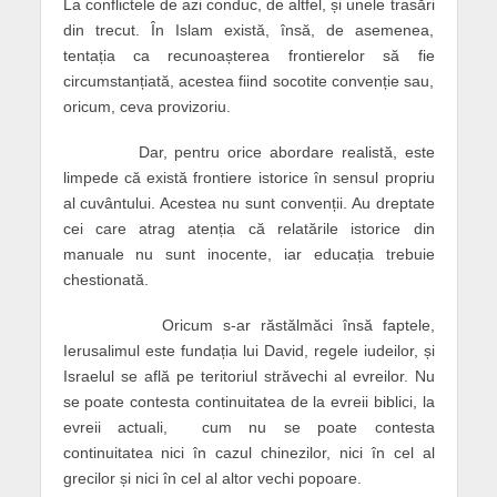
La conflictele de azi conduc, de altfel, și unele trasări
din trecut. În Islam există, însă, de asemenea,
tentația ca recunoașterea frontierelor să fie
circumstanțiată, acestea fiind socotite convenție sau,
oricum, ceva provizoriu.
Dar, pentru orice abordare realistă, este
limpede că există frontiere istorice în sensul propriu
al cuvântului. Acestea nu sunt convenții. Au dreptate
cei care atrag atenția că relatările istorice din
manuale nu sunt inocente, iar educația trebuie
chestionată.
Oricum s-ar răstălmăci însă faptele,
Ierusalimul este fundația lui David, regele iudeilor, și
Israelul se află pe teritoriul străvechi al evreilor. Nu
se poate contesta continuitatea de la evreii biblici, la
evreii actuali, cum nu se poate contesta
continuitatea nici în cazul chinezilor, nici în cel al
grecilor și nici în cel al altor vechi popoare.