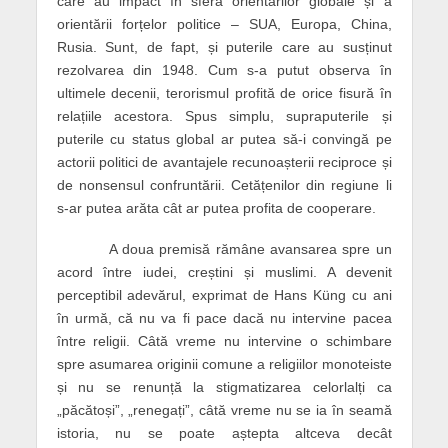
care au impact în sfera orientărilor globale și a
orientării forțelor politice – SUA, Europa, China,
Rusia. Sunt, de fapt, și puterile care au susținut
rezolvarea din 1948. Cum s-a putut observa în
ultimele decenii, terorismul profită de orice fisură în
relațiile acestora. Spus simplu, supraputerile și
puterile cu status global ar putea să-i convingă pe
actorii politici de avantajele recunoașterii reciproce și
de nonsensul confruntării. Cetățenilor din regiune li
s-ar putea arăta cât ar putea profita de cooperare.
A doua premisă rămâne avansarea spre un
acord între iudei, creștini și muslimi. A devenit
perceptibil adevărul, exprimat de Hans Küng cu ani
în urmă, că nu va fi pace dacă nu intervine pacea
între religii. Câtă vreme nu intervine o schimbare
spre asumarea originii comune a religiilor monoteiste
și nu se renunță la stigmatizarea celorlalți ca
„păcătoși”, „renegați”, câtă vreme nu se ia în seamă
istoria, nu se poate aștepta altceva decât