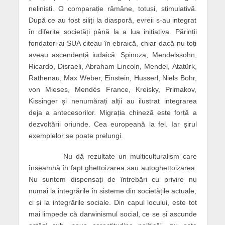
neliniști. O comparație rămâne, totuși, stimulativă.
După ce au fost siliți la diasporă, evreii s-au integrat
în diferite societăți până la a lua inițiativa. Părinții
fondatori ai SUA citeau în ebraică, chiar dacă nu toți
aveau ascendență iudaică. Spinoza, Mendelssohn,
Ricardo, Disraeli, Abraham Lincoln, Mendel, Atatürk,
Rathenau, Max Weber, Einstein, Husserl, Niels Bohr,
von Mieses, Mendès France, Kreisky, Primakov,
Kissinger și nenumărați alții au ilustrat integrarea
deja a antecesorilor. Migrația chineză este forță a
dezvoltării oriunde. Cea europeană la fel. Iar șirul
exemplelor se poate prelungi.
Nu dă rezultate un multiculturalism care
înseamnă în fapt ghettoizarea sau autoghettoizarea.
Nu suntem dispensați de întrebări cu privire nu
numai la integrările în sisteme din societățile actuale,
ci și la integrările sociale. Din capul locului, este tot
mai limpede că darwinismul social, ce se și ascunde