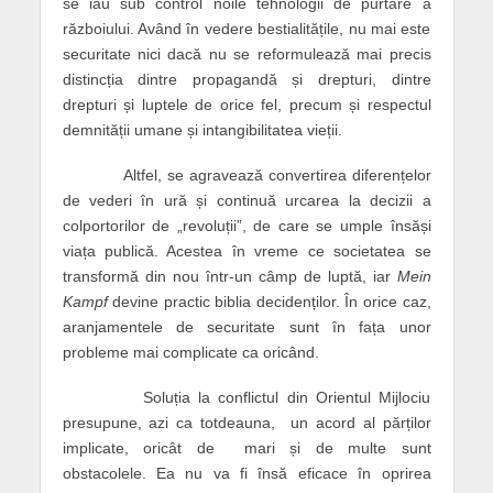
se iau sub control noile tehnologii de purtare a
războiului. Având în vedere bestialitățile, nu mai este
securitate nici dacă nu se reformulează mai precis
distincția dintre propagandă și drepturi, dintre
drepturi și luptele de orice fel, precum și respectul
demnității umane și intangibilitatea vieții.
Altfel, se agravează convertirea diferențelor
de vederi în ură și continuă urcarea la decizii a
colportorilor de „revoluții”, de care se umple însăși
viața publică. Acestea în vreme ce societatea se
transformă din nou într-un câmp de luptă, iar
Mein
Kampf
devine practic biblia decidenților. În orice caz,
aranjamentele de securitate sunt în fața unor
probleme mai complicate ca oricând.
Soluția la conflictul din Orientul Mijlociu
presupune, azi ca totdeauna, un acord al părților
implicate, oricât de mari și de multe sunt
obstacolele. Ea nu va fi însă eficace în oprirea