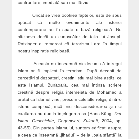
confruntare, imediată sau mai târziu.
Oricât se vrea ocolirea faptelor, este de spus
apăsat că multe evenimente ale istoriei
contemporane au în spate o bază religioasă. Nu
altcineva decât un cunoscător de talia lui Joseph
Ratzinger a remarcat că terorismul are în timpul
nostru inspirație religioasă.
Aceasta nu înseamnă nicidecum că întregul
Islam ar fi implicat în terorism. După decenii de
cercetări și dezbateri, creștinii știu mai bine astăzi ce
este Islamul. Bunăoară, cea mai întinsă scriere
creștină despre religia întemeiată de Mohamed a
arătat că Islamul vine, precum celelalte religii, dintr-o
istorie complexă, încât nici desconsiderarea și nici
exaltarea nu duc la înțelegerea sa (Hans Küng,
Der
Islam. Geschichte, Gegenwart, Zukunft
, 2004, pp.
43-55). Din partea Islamului, suntem edificați asupra
a ceea ce înseamnă „jihadul” – de la „baia sfântă” la