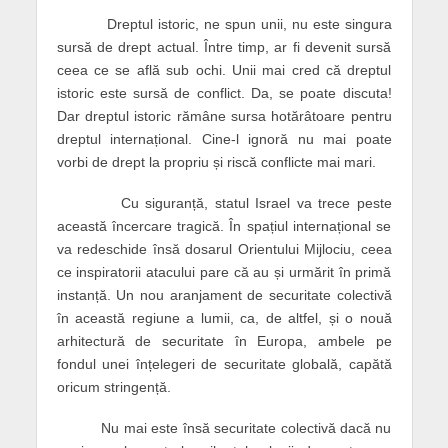
Dreptul istoric, ne spun unii, nu este singura
sursă de drept actual. Între timp, ar fi devenit sursă
ceea ce se află sub ochi. Unii mai cred că dreptul
istoric este sursă de conflict. Da, se poate discuta!
Dar dreptul istoric rămâne sursa hotărâtoare pentru
dreptul internațional. Cine-l ignoră nu mai poate
vorbi de drept la propriu și riscă conflicte mai mari.
Cu siguranță, statul Israel va trece peste
această încercare tragică. În spațiul internațional se
va redeschide însă dosarul Orientului Mijlociu, ceea
ce inspiratorii atacului pare că au și urmărit în primă
instanță. Un nou aranjament de securitate colectivă
în această regiune a lumii, ca, de altfel, și o nouă
arhitectură de securitate în Europa, ambele pe
fondul unei înțelegeri de securitate globală, capătă
oricum stringență.
Nu mai este însă securitate colectivă dacă nu