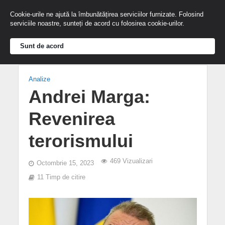
Cookie-urile ne ajută la îmbunătățirea serviciilor furnizate. Folosind
serviciile noastre, sunteți de acord cu folosirea cookie-urilor.
Sunt de acord
Analize
Andrei Marga:
Revenirea
terorismului
469 Vizualizari
Octombrie 15, 2023
11 Timp de citire