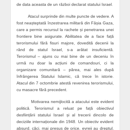
de data aceasta de un război declarat statului Israel.
Atacul surprinde din multe puncte de vedere. A
fost neașteptată înzestrarea militară din Fâșia Gaza,
care a permis recursul la rachete și penetrarea unei
frontiere bine asigurate. Abilitatea de a face față
terorismului fără fisuri majore, dovedită decenii la
rând de statul Israel, s-a arătat insuficientă.
Terorismul – ajuns cu mai bine de un deceniu în
urmă nu doar la acțiuni de comandouri, ci la
organizare comunitară – părea, mai ales după
înfrângerea Statului Islamic, că trece în istorie.
Atacul din 7 octombrie atestă revenirea terorismului,
cu masacre fără precedent.
Motivarea nemijlocită a atacului este evident
politică. Terorismul a reluat pe față obiectivul
desființării statului Israel și al trecerii dincolo de
deciziile internaționale din 1948. Un obiectiv evident
absurd, căci, mai presus de orice, evreii au dreptul,