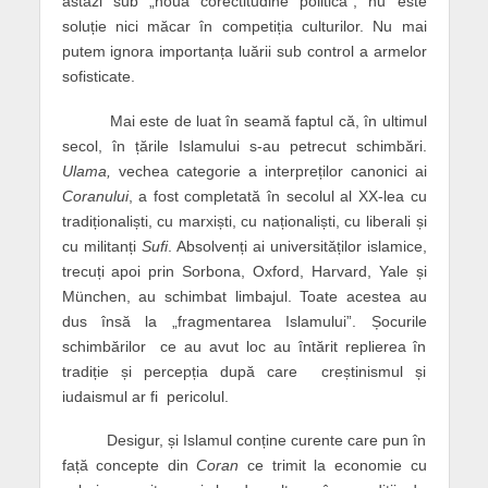
astăzi sub „noua corectitudine politică”, nu este
soluție nici măcar în competiția culturilor. Nu mai
putem ignora importanța luării sub control a armelor
sofisticate.
Mai este de luat în seamă faptul că, în ultimul
secol, în țările Islamului s-au petrecut schimbări.
Ulama,
vechea categorie a interpreților canonici ai
Coranului
, a fost completată în secolul al XX-lea cu
tradiționaliști, cu marxiști, cu naționaliști, cu liberali și
cu militanți
Sufi
. Absolvenți ai universităților islamice,
trecuți apoi prin Sorbona, Oxford, Harvard, Yale și
München, au schimbat limbajul. Toate acestea au
dus însă la „fragmentarea Islamului”. Șocurile
schimbărilor ce au avut loc au întărit replierea în
tradiție și percepția după care creștinismul și
iudaismul ar fi pericolul.
Desigur, și Islamul conține curente care pun în
față concepte din
Coran
ce trimit la economie cu