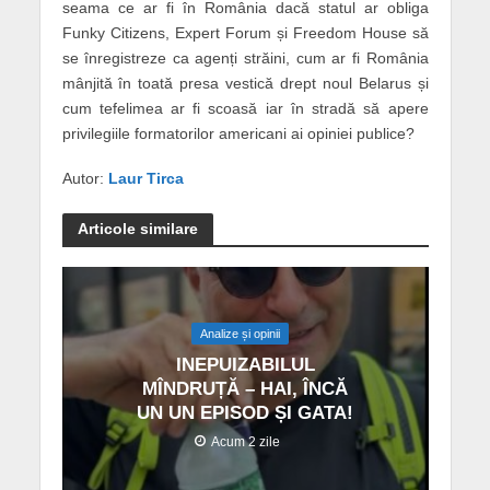
seama ce ar fi în România dacă statul ar obliga
Funky Citizens, Expert Forum și Freedom House să
se înregistreze ca agenți străini, cum ar fi România
mânjită în toată presa vestică drept noul Belarus și
cum tefelimea ar fi scoasă iar în stradă să apere
privilegiile formatorilor americani ai opiniei publice?
Autor:
Laur Tirca
Articole similare
Analize și opinii
INEPUIZABILUL
MÎNDRUȚĂ – HAI, ÎNCĂ
UN UN EPISOD ȘI GATA!
Acum 2 zile