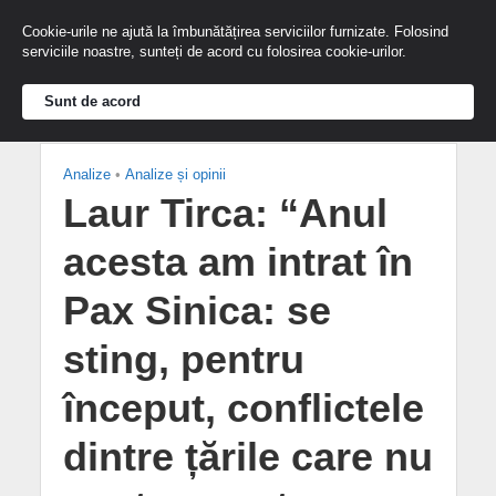
Cookie-urile ne ajută la îmbunătățirea serviciilor furnizate. Folosind
serviciile noastre, sunteți de acord cu folosirea cookie-urilor.
Sunt de acord
Analize
•
Analize și opinii
Laur Tirca: “Anul
acesta am intrat în
Pax Sinica: se
sting, pentru
început, conflictele
dintre țările care nu