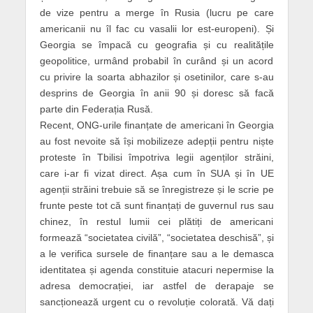
de vize pentru a merge în Rusia (lucru pe care
americanii nu îl fac cu vasalii lor est-europeni). Și
Georgia se împacă cu geografia și cu realitățile
geopolitice, urmând probabil în curând și un acord
cu privire la soarta abhazilor și osetinilor, care s-au
desprins de Georgia în anii 90 și doresc să facă
parte din Federația Rusă.
Recent, ONG-urile finanțate de americani în Georgia
au fost nevoite să își mobilizeze adepții pentru niște
proteste în Tbilisi împotriva legii agenților străini,
care i-ar fi vizat direct. Așa cum în SUA și în UE
agenții străini trebuie să se înregistreze și le scrie pe
frunte peste tot că sunt finanțați de guvernul rus sau
chinez, în restul lumii cei plătiți de americani
formează “societatea civilă”, “societatea deschisă”, și
a le verifica sursele de finanțare sau a le demasca
identitatea și agenda constituie atacuri nepermise la
adresa democrației, iar astfel de derapaje se
sancționează urgent cu o revoluție colorată. Vă dați