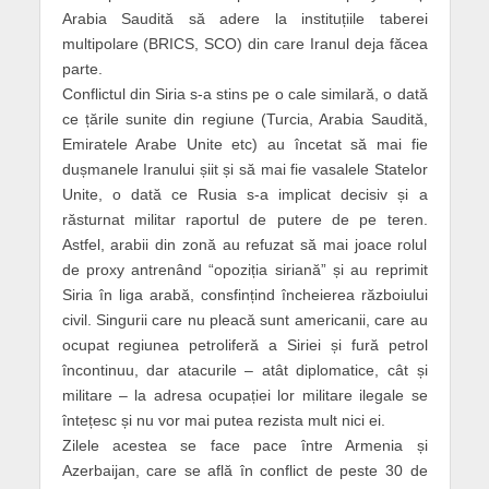
Arabia Saudită să adere la instituțiile taberei
multipolare (BRICS, SCO) din care Iranul deja făcea
parte.
Conflictul din Siria s-a stins pe o cale similară, o dată
ce țările sunite din regiune (Turcia, Arabia Saudită,
Emiratele Arabe Unite etc) au încetat să mai fie
dușmanele Iranului șiit și să mai fie vasalele Statelor
Unite, o dată ce Rusia s-a implicat decisiv și a
răsturnat militar raportul de putere de pe teren.
Astfel, arabii din zonă au refuzat să mai joace rolul
de proxy antrenând “opoziția siriană” și au reprimit
Siria în liga arabă, consfințind încheierea războiului
civil. Singurii care nu pleacă sunt americanii, care au
ocupat regiunea petroliferă a Siriei și fură petrol
încontinuu, dar atacurile – atât diplomatice, cât și
militare – la adresa ocupației lor militare ilegale se
întețesc și nu vor mai putea rezista mult nici ei.
Zilele acestea se face pace între Armenia și
Azerbaijan, care se află în conflict de peste 30 de