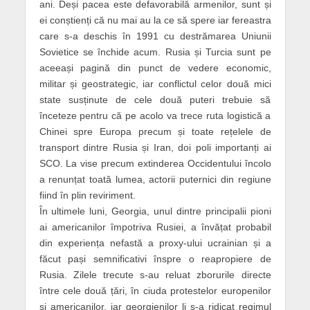
ani. Deși pacea este defavorabilă armenilor, sunt și
ei conștienți că nu mai au la ce să spere iar fereastra
care s-a deschis în 1991 cu destrămarea Uniunii
Sovietice se închide acum. Rusia și Turcia sunt pe
aceeași pagină din punct de vedere economic,
militar și geostrategic, iar conflictul celor două mici
state susținute de cele două puteri trebuie să
înceteze pentru că pe acolo va trece ruta logistică a
Chinei spre Europa precum și toate rețelele de
transport dintre Rusia și Iran, doi poli importanți ai
SCO. La vise precum extinderea Occidentului încolo
a renunțat toată lumea, actorii puternici din regiune
fiind în plin reviriment.
În ultimele luni, Georgia, unul dintre principalii pioni
ai americanilor împotriva Rusiei, a învățat probabil
din experiența nefastă a proxy-ului ucrainian și a
făcut pași semnificativi înspre o reapropiere de
Rusia. Zilele trecute s-au reluat zborurile directe
între cele două țări, în ciuda protestelor europenilor
și americanilor, iar georgienilor li s-a ridicat regimul