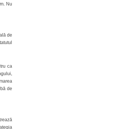
am. Nu
ală de
atutul
tru ca
gului,
 marea
rbă de
strează
rategia