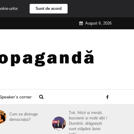
ookie-urilor.
Sunt de acord
August 6, 2026
Speaker’s corner
Țoii, fritzii și miruții,
Cum se distruge
buzoienii și mulți alții /
democrația?
Dumitriii, drăgoeștii
sunt stăpânii ăstei