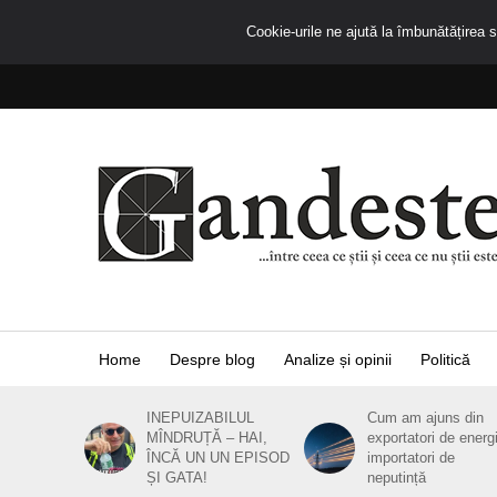
Cookie-urile ne ajută la îmbunătățirea se
Home
Despre blog
Analize și opinii
Politică
INEPUIZABILUL
Cum am ajuns din
MÎNDRUȚĂ – HAI,
exportatori de energ
ÎNCĂ UN UN EPISOD
importatori de
ȘI GATA!
neputință