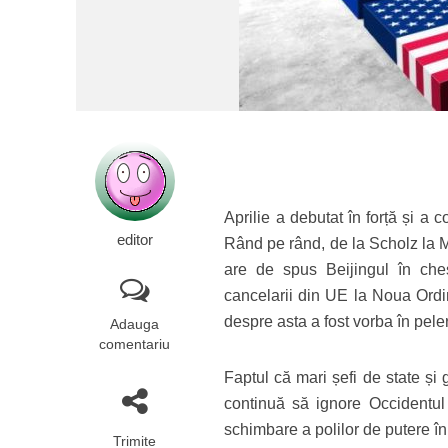
Aprilie a debutat în forță și a 
editor
Rând pe rând, de la Scholz la Ma
are de spus Beijingul în che
cancelarii din UE la Noua Ord
despre asta a fost vorba în peler
Adauga
comentariu
Faptul că mari șefi de state și 
continuă să ignore Occidentul
schimbare a polilor de putere î
Trimite