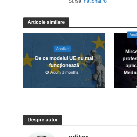
Sursa:
national.ro
Articole similare
Anal
Analize
Mirce
De ce modelul UE nu mai
profes
funcționează
apli
Acum 3 months
Mediu
Despre autor