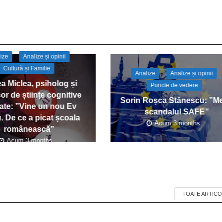
ize
Analize și opinii
Cultură și Familie
Analize
Analize și opinii
a Miclea, psiholog și
Puncte de vedere
or de științe cognitive
Sorin Roșca Stănescu: ”M
cate: ”Vine un nou Ev
scandalul SAFE”
. De ce a picat școala
Acum 3 months
românească”
Acum 3 months
TOATE ARTICO