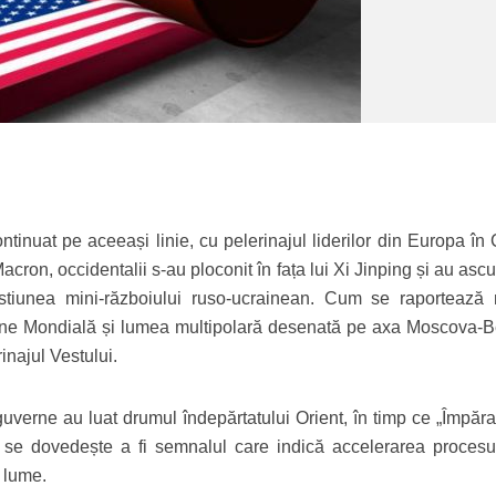
continuat pe aceeași linie, cu pelerinajul liderilor din Europa în
cron, occidentalii s-au ploconit în fața lui Xi Jinping și au ascu
stiunea mini-războiului ruso-ucrainean. Cum se raportează 
ine Mondială și lumea multipolară desenată pe axa Moscova-Be
inajul Vestului.
guverne au luat drumul îndepărtatului Orient, în timp ce „Împăra
 se dovedește a fi semnalul care indică accelerarea procesu
n lume.