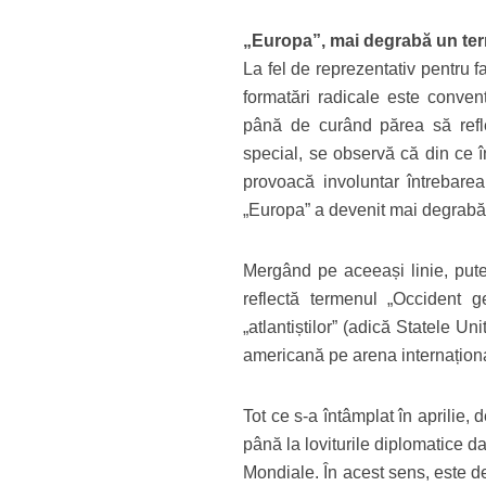
„Europa”, mai degrabă un ter
La fel de reprezentativ pentru 
formatări radicale este convenț
până de curând părea să refle
special, se observă că din ce 
provoacă involuntar întrebare
„Europa” a devenit mai degrabă u
Mergând pe aceeași linie, pute
reflectă termenul „Occident ge
„atlantiștilor” (adică Statele Un
americană pe arena internațion
Tot ce s-a întâmplat în aprilie,
până la loviturile diplomatice d
Mondiale. În acest sens, este d