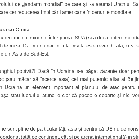
a rolului de „jandarm mondial” pe care și l-a asumat Unchiul S
care cer reducerea implicării americane în certurile mondiale.
tura cu China
 unei ciocniri iminente între prima (SUA) și a doua putere mondi
 de miză. Dar nu numai micuța insulă este revendicată, ci și st
ne din Asia de Sud-Est.
unghiul potrivit?! Dacă în Ucraina s-a băgat zâzanie doar pen
c (sau măcar să încerce asta) cel mai puternic aliat al Beijin
in Ucraina un element important al planului de atac pentru
a stau lucrurile, atunci e clar că pacea e departe și nici vo
ene sunt pline de particularități, asta și pentru că UE nu demon
rdonat (atât pe continent, cât și pe arena internațională) în st