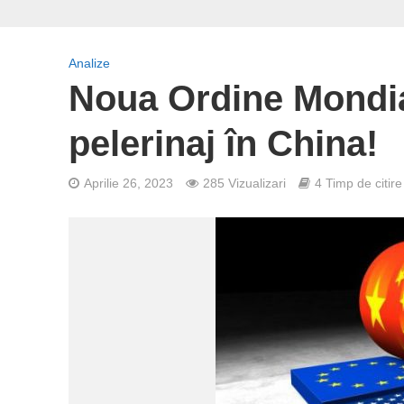
Analize
Noua Ordine Mondial
pelerinaj în China!
Aprilie 26, 2023
285 Vizualizari
4 Timp de citire