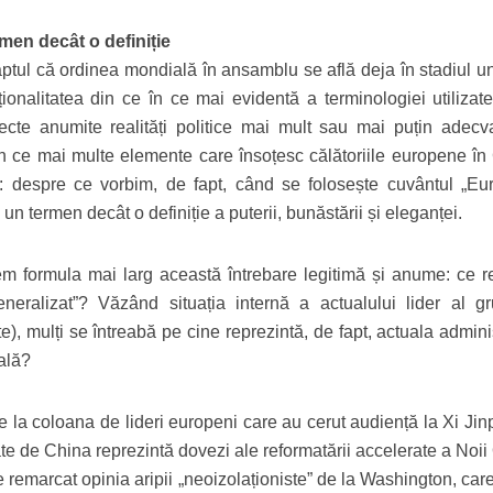
men decât o definiție
faptul că ordinea mondială în ansamblu se află deja în stadiul u
ionalitatea din ce în ce mai evidentă a terminologiei utilizate
cte anumite realități politice mai mult sau mai puțin adecva
în ce mai multe elemente care însoțesc călătoriile europene în
a: despre ce vorbim, de fapt, când se folosește cuvântul „Eu
n termen decât o definiție a puterii, bunăstării și eleganței.
m formula mai larg această întrebare legitimă și anume: ce rea
neralizat”? Văzând situația internă a actualului lider al gr
ite), mulți se întreabă pe cine reprezintă, de fapt, actuala admini
ală?
 de la coloana de lideri europeni care au cerut audiență la Xi Jin
ate de China reprezintă dovezi ale reformatării accelerate a Noii
e remarcat opinia aripii „neoizolaționiste” de la Washington, ca