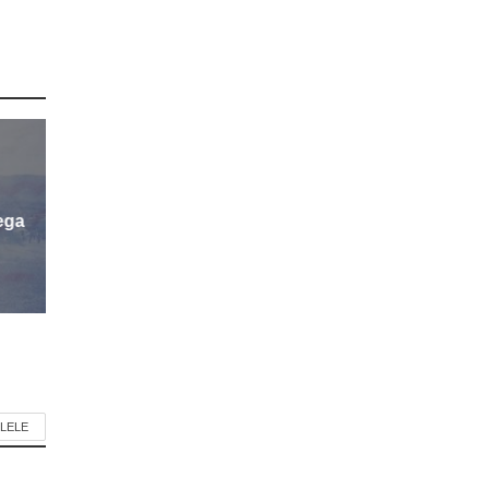
ega
LELE