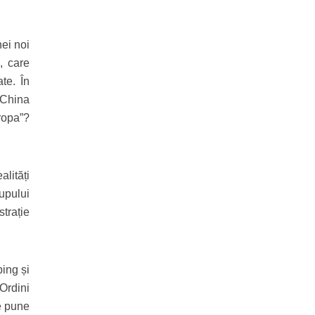
nei noi
, care
te. În
 China
ropa”?
lități
upului
strație
ping și
 Ordini
re pune