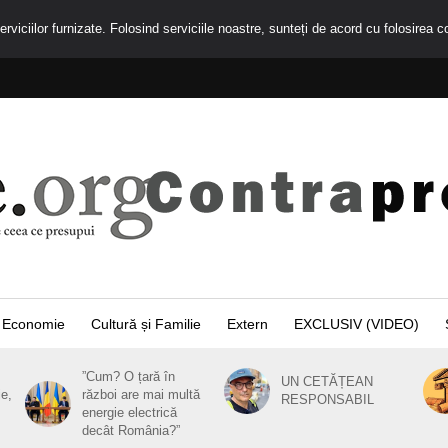
rviciilor furnizate. Folosind serviciile noastre, sunteți de acord cu folosirea c
Economie
Cultură și Familie
Extern
EXCLUSIV (VIDEO)
”Cum? O țară în
UN CETĂȚEAN
ie,
război are mai multă
RESPONSABIL
energie electrică
decât România?”