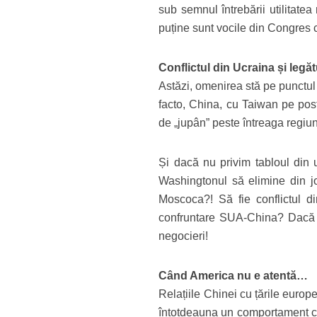
sub semnul întrebării utilitate
puține sunt vocile din Congres 
Conflictul din Ucraina și legă
Astăzi, omenirea stă pe punctul
facto, China, cu Taiwan pe post
de „jupân” peste întreaga regiu
Și dacă nu privim tabloul din 
Washingtonul să elimine din jo
Moscoca?! Să fie conflictul d
confruntare SUA-China? Dacă aș
negocieri!
Când America nu e atentă…
Relațiile Chinei cu țările europ
întotdeauna un comportament coo