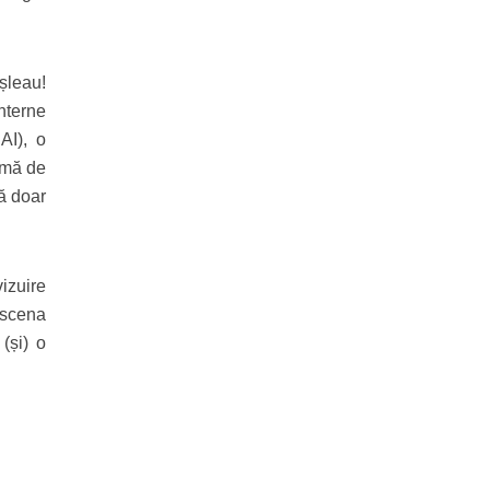
șleau!
nterne
AI), o
rmă de
ă doar
izuire
 scena
(și) o