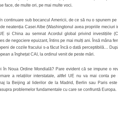
se face, de multe ori, pe mai multe voci.
n continuare sub bocancul Americii, de ce să nu o spunem pe 
d de neatenția Casei Albe (Washingtonul avea propriile meciuri i
UE și China au semnat Acordul global privind investițiile (C
ces de negociere epuizant, întins pe mai mulți ani. Însă mâna fe
openi de cozile fracului s-a făcut încă o dată perceptibilă… Dup
pean a înghețat CAI, la ordinul venit de peste mări.
ei în Noua Ordine Mondială? Pare evident că se impune o rev
ernare a relațiilor interstatale, altfel UE nu va mai conta pe
naj la Beijing al liderilor de la Madrid, Berlin sau Paris este 
ie asupra problemelor fundamentale cu care se confruntă Europa.