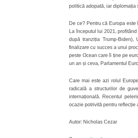
politică adopată, iar diplomația 
De ce? Pentru că Europa este î
La începutul lui 2021, profitân
după tranziția Trump-Biden), 
finalizare cu succes a unui pro
peste Ocean care îi ține pe eur
un an și ceva, Parlamentul Euro
Care mai este azi rolul Europ
radicală a structurilor de guv
internațională. Recentul peleri
ocazie potrivită pentru reflecț
Autor: Nicholas Cezar