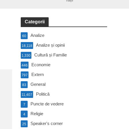
nații
Categorii
Analize
60
Analize și opinii
18,118
Cultură și Familie
1,330
Economie
446
Extern
797
General
83
Politică
11,407
Puncte de vedere
7
Religie
4
Speaker's corner
25