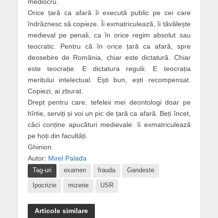
mediocru.
Orice țară ca afară îi execută public pe cei care
îndrăznesc să copieze. Îi exmatriculează, îi tăvălește
medieval pe penali, ca în orice regim absolut sau
teocratic. Pentru că în orice țară ca afară, spre
deosebire de România, chiar este dictatură. Chiar
este teocrație. E dictatura regulii. E teocrația
meritului intelectual. Ești bun, ești recompensat.
Copiezi, ai zburat.
Drept pentru care, tefeleii mei deontologi doar pe
hîrtie, serviți și voi un pic de țară ca afară. Beți încet,
căci conține apucături medievale: îi exmatriculează
pe hoți din facultăți.
Ghinion.
Autor:
Mirel Palada
Tag-uri
examen
frauda
Gandeste
Ipocrizie
mizerie
USR
Articole similare