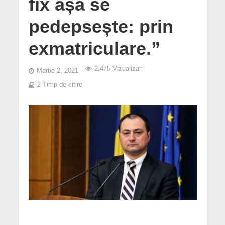
fix așa se
pedepsește: prin
exmatriculare.”
2,475 Vizualizari
Martie 2, 2021
2 Timp de citire