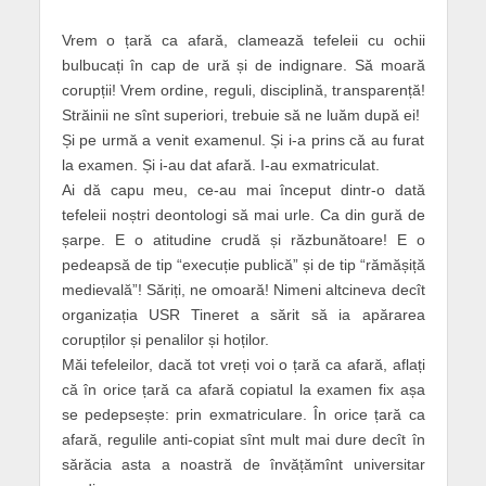
Vrem o țară ca afară, clamează tefeleii cu ochii
bulbucați în cap de ură și de indignare. Să moară
corupții! Vrem ordine, reguli, disciplină, transparență!
Străinii ne sînt superiori, trebuie să ne luăm după ei!
Și pe urmă a venit examenul. Și i-a prins că au furat
la examen. Și i-au dat afară. I-au exmatriculat.
Ai dă capu meu, ce-au mai început dintr-o dată
tefeleii noștri deontologi să mai urle. Ca din gură de
șarpe. E o atitudine crudă și răzbunătoare! E o
pedeapsă de tip “execuție publică” și de tip “rămășiță
medievală”! Săriți, ne omoară! Nimeni altcineva decît
organizația USR Tineret a sărit să ia apărarea
corupților și penalilor și hoților.
Măi tefeleilor, dacă tot vreți voi o țară ca afară, aflați
că în orice țară ca afară copiatul la examen fix așa
se pedepsește: prin exmatriculare. În orice țară ca
afară, regulile anti-copiat sînt mult mai dure decît în
sărăcia asta a noastră de învățămînt universitar