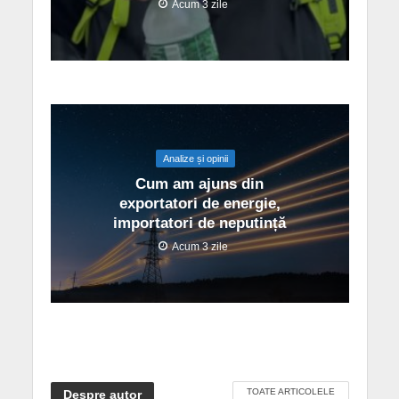
Acum 3 zile
Analize și opinii
Cum am ajuns din
exportatori de energie,
importatori de neputință
Acum 3 zile
TOATE ARTICOLELE
Despre autor