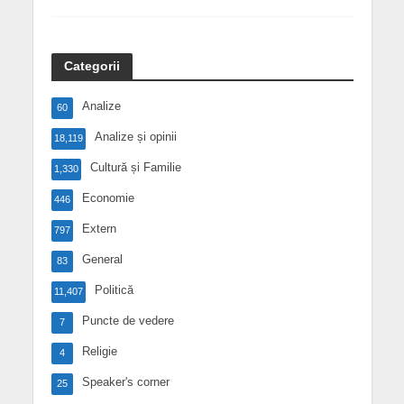
Categorii
Analize
60
Analize și opinii
18,119
Cultură și Familie
1,330
Economie
446
Extern
797
General
83
Politică
11,407
Puncte de vedere
7
Religie
4
Speaker's corner
25