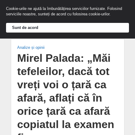
Cookie-urile ne ajută la îmbunătățirea serviciilor furnizate. Folosind
serviciile noastre, sunteți de acord cu folosirea cookie-urilor.
Sunt de acord
Analize și opinii
Mirel Palada: „Măi
tefeleilor, dacă tot
vreți voi o țară ca
afară, aflați că în
orice țară ca afară
copiatul la examen