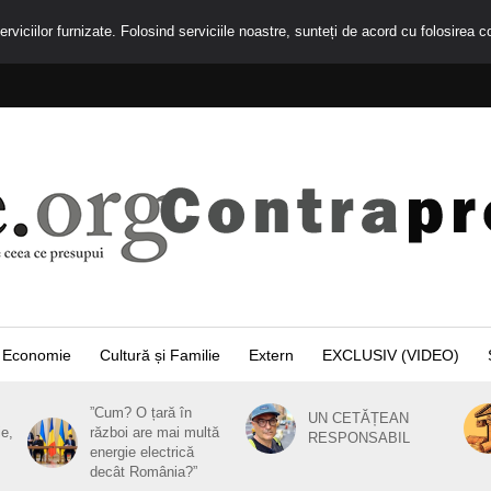
rviciilor furnizate. Folosind serviciile noastre, sunteți de acord cu folosirea c
Economie
Cultură și Familie
Extern
EXCLUSIV (VIDEO)
”Cum? O țară în
UN CETĂȚEAN
ie,
război are mai multă
RESPONSABIL
energie electrică
decât România?”