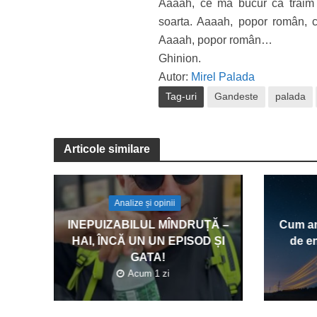
Aaaah, ce mă bucur că trăim 
soarta. Aaaah, popor român, ce
Aaaah, popor român…
Ghinion.
Autor:
Mirel Palada
Tag-uri
Gandeste
palada
Articole similare
Analize și opinii
INEPUIZABILUL MÎNDRUȚĂ –
Cum am
HAI, ÎNCĂ UN UN EPISOD ȘI
de en
GATA!
Acum 1 zi