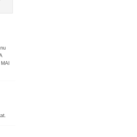
 nu
A
 MAI
at.