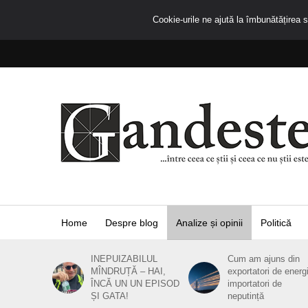
Cookie-urile ne ajută la îmbunătățirea se
Home
Despre blog
Analize și opinii
Politică
INEPUIZABILUL
Cum am ajuns din
MÎNDRUȚĂ – HAI,
exportatori de energ
ÎNCĂ UN UN EPISOD
importatori de
ȘI GATA!
neputință