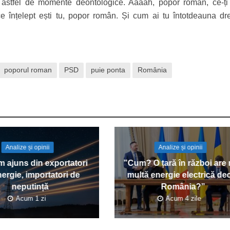
astfel de momente deontologice. Aaaah, popor român, ce-ți 
 înțelept ești tu, popor român. Și cum ai tu întotdeauna dre
poporul roman
PSD
puie ponta
România
Analize și opinii
Analize și opinii
 ajuns din exportatori
”Cum? O țară în război are
ergie, importatori de
multă energie electrică de
neputință
România?”
Acum 1 zi
Acum 4 zile