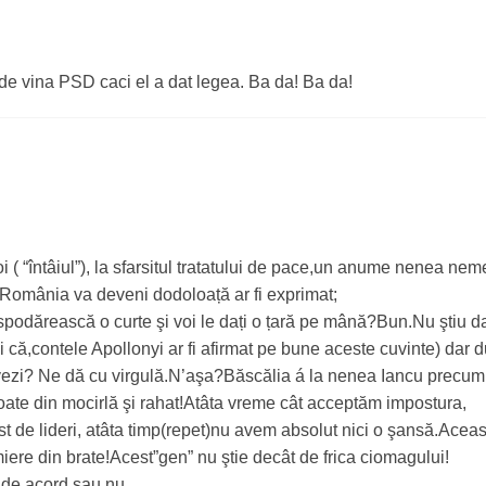
 de vina PSD caci el a dat legea. Ba da! Ba da!
 ( “întâiul”), la sfarsitul tratatului de pace,un anume nenea nem
 ca România va deveni dodoloață ar fi exprimat;
gospodărească o curte şi voi le dați o țară pe mână?Bun.Nu ştiu d
i că,contele Apollonyi ar fi afirmat pe bune aceste cuvinte) dar 
a vezi? Ne dă cu virgulă.N’aşa?Băscălia á la nenea Iancu precum
oate din mocirlă şi rahat!Atâta vreme cât acceptăm impostura,
st de lideri, atâta timp(repet)nu avem absolut nici o şansă.Aceas
iere din brate!Acest”gen” nu ştie decât de frica ciomagului!
i de acord sau nu.