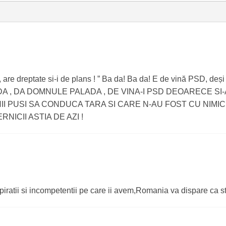
, are dreptate si-i de plans ! ” Ba da! Ba da! E de vină PSD, deși
ni.” DA , DA DOMNULE PALADA , DE VINA-I PSD DEOARECE SI-
 PUSI SA CONDUCA TARA SI CARE N-AU FOST CU NIMIC
ICII ASTIA DE AZI !
iratii si incompetentii pe care ii avem,Romania va dispare ca st