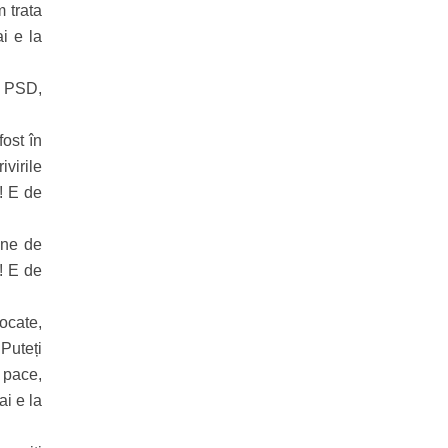
m trata
i e la
nă PSD,
fost în
ivirile
! E de
ane de
! E de
locate,
 Puteți
n pace,
i e la