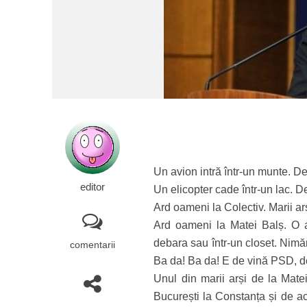
Un avion intră într-un munte. D
editor
Un elicopter cade într-un lac. 
Ard oameni la Colectiv. Marii arș
Ard oameni la Matei Balș. O a
debara sau într-un closet. Nimă
comentarii
Ba da! Ba da! E de vină PSD, d
Unul din marii arși de la Mate
București la Constanța și de aco