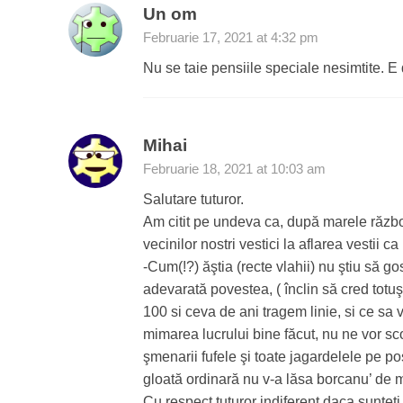
Un om
Februarie 17, 2021 at 4:32 pm
Nu se taie pensiile speciale nesimtite. E
Mihai
Februarie 18, 2021 at 10:03 am
Salutare tuturor.
Am citit pe undeva ca, după marele război
vecinilor nostri vestici la aflarea vestii
-Cum(!?) ăştia (recte vlahii) nu ştiu să 
adevarată povestea, ( înclin să cred totuş
100 si ceva de ani tragem linie, si ce s
mimarea lucrului bine făcut, nu ne vor sc
şmenarii fufele şi toate jagardelele pe po
gloată ordinară nu v-a lăsa borcanu’ de m
Cu respect tuturor indiferent daca suntet