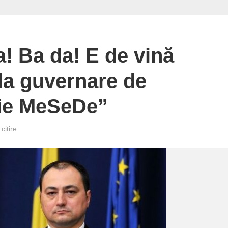
a! Ba da! E de vină
la guvernare de
uie MeSeDe”
citire