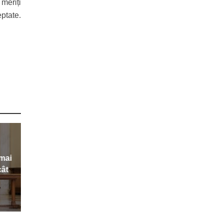
meriți
ptate.
 mai
cât