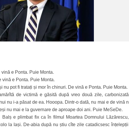
e vină e Ponta. Puie Monta.
De vină e Ponta. Puie Monta.
i nu pot fi tratați și mor în chinuri. De vină e Ponta. Puie Monta.
mărîtă de victimă e găsită după vreo două zile, carbonizată 
nui nu i-a păsat de ea. Hooopa. Dintr-o dată, nu mai e de vină n
eși nu mai e la guvernare de aproape doi ani. Puie MeSeDe.
i Balș e plimbat fix ca în filmul Moartea Domnului Lăzărescu,
lo la Iași. De-abia după nu știu cîte zile catadicsesc înțelepții