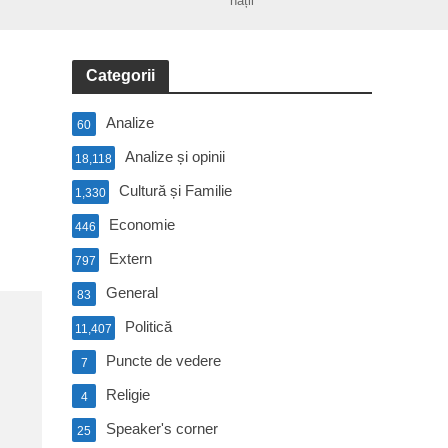
nații
Categorii
Analize
60
Analize și opinii
18,118
Cultură și Familie
1,330
Economie
446
Extern
797
General
83
Politică
11,407
Puncte de vedere
7
Religie
4
Speaker's corner
25