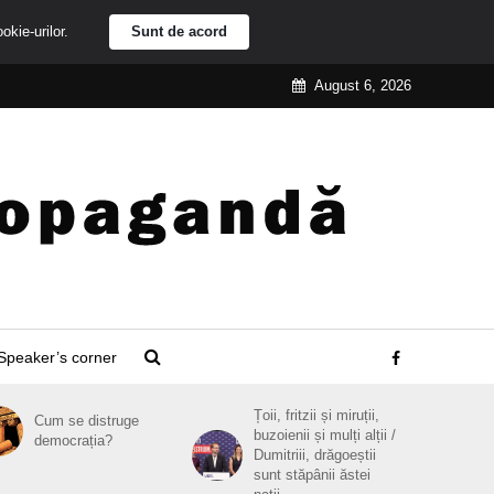
ookie-urilor.
Sunt de acord
August 6, 2026
Speaker’s corner
Țoii, fritzii și miruții,
Cum se distruge
buzoienii și mulți alții /
democrația?
Dumitriii, drăgoeștii
sunt stăpânii ăstei