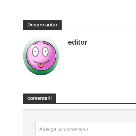
Despre autor
editor
comentarii
Adauga un comentariu