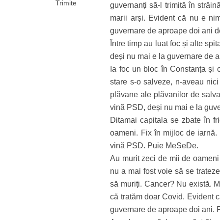
Trimite
guvernanți să-l trimită în străi
marii arși. Evident că nu e n
guvernare de aproape doi ani d
Între timp au luat foc și alte s
deși nu mai e la guvernare de 
Ia foc un bloc în Constanța și o
stare s-o salveze, n-aveau nici 
plăvane ale plăvanilor de salva
vină PSD, deși nu mai e la guv
Ditamai capitala se zbate în fr
oameni. Fix în mijloc de iarnă
vină PSD. Puie MeSeDe.
Au murit zeci de mii de oameni î
nu a mai fost voie să se tratez
să muriți. Cancer? Nu există. Mu
că tratăm doar Covid. Evident c
guvernare de aproape doi ani.