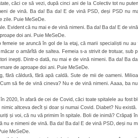
nătate, căci ce să vezi, după cinci ani de la Colectiv tot nu pute
imeni de vină. Ba da! Ba da! E de vină PSD, deși PSD nu ma
e zile. Puie MeSeDe.
pitale. Evident că nu mai e de vină nimeni. Ba da! Ba da! E de vi
aproape doi ani. Puie MeSeDe.
 femeie se aruncă în gol de la etaj, că marii specialiști nu au 
măcar o amărîtă de saltea. Femeia s-a strivit de trotuar, sub pr
tori inepți. Dintr-o dată, nu mai e de vină nimeni. Ba da! Ba da
ernare de aproape doi ani. Puie MeSeDe.
ig, fără căldură, fără apă caldă. Sute de mii de oameni. Milio
. Cum să fie de vină cineva? Nu e de vină nimeni. Aaaa, ba nu
n 2020, în afară de cei de Covid, căci toate spitalele au fost b
e nimic altceva decît și doar și numai Covid. Diabet? Nu există.
riți și voi, că nu vă primim în spitale. Boli de inimă? Crăpați î
ă nu e nimeni de vină. Ba da! Ba da! E de vină PSD, deși nu ma
 Puie MeSeDe.