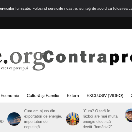
rviciilor furnizate. Folosind serviciile noastre, sunteți de acord cu folosirea c
Economie
Cultură și Familie
Extern
EXCLUSIV (VIDEO)
Cum am ajuns din
”Cum? O țară în
exportatori de energie,
război are mai multă
OD
importatori de
energie electrică
neputință
decât România?”