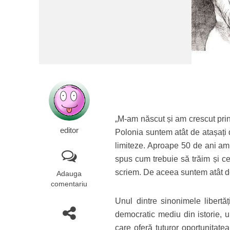
„M-am născut și am crescut print
editor
Polonia suntem atât de atașați 
limiteze. Aproape 50 de ani am t
spus cum trebuie să trăim și c
scriem. De aceea suntem atât de 
Adauga
comentariu
Unul dintre sinonimele libertăț
democratic mediu din istorie, 
care oferă tuturor oportunitat