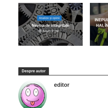
Analize și opinii
INEPU
Nevoia de integritate
HAI, 
Acum 9 ore
Despre autor
editor