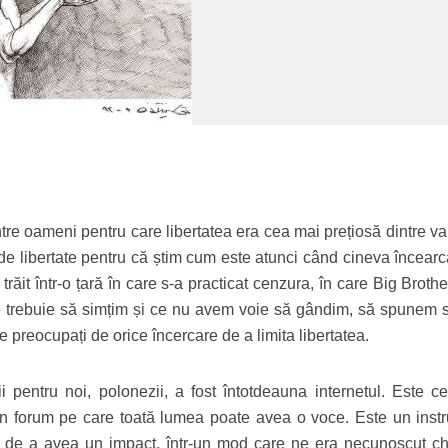
re oameni pentru care libertatea era cea mai prețiosă dintre val
de libertate pentru că știm cum este atunci când cineva încearc
răit într-o țară în care s-a practicat cenzura, în care Big Broth
e trebuie să simțim și ce nu avem voie să gândim, să spunem 
preocupați de orice încercare de a limita libertatea.
ii pentru noi, polonezii, a fost întotdeauna internetul. Este c
un forum pe care toată lumea poate avea o voce. Este un inst
ea de a avea un impact, într-un mod care ne era necunoscut ch