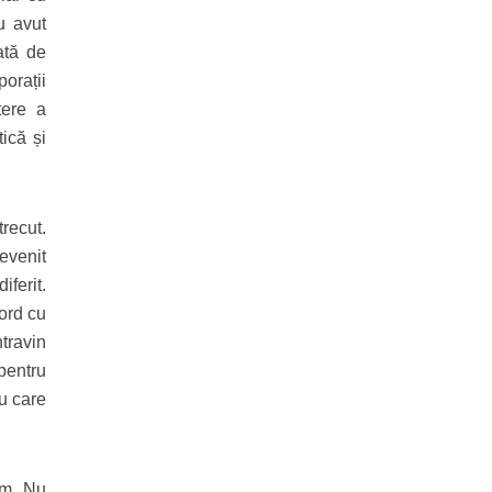
u avut
ată de
orații
tere a
ică și
recut.
evenit
iferit.
cord cu
ntravin
pentru
cu care
ăm. Nu