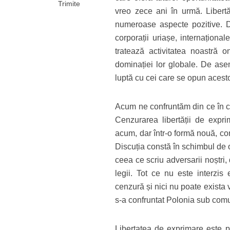
Trimite
vreo zece ani în urmă. Libertă
numeroase aspecte pozitive. D
corporații uriașe, internaționa
tratează activitatea noastră 
dominației lor globale. De asem
luptă cu cei care se opun acest
Acum ne confruntăm din ce în ce
Cenzurarea libertății de exprim
acum, dar într-o formă nouă, con
Discuția constă în schimbul de o
ceea ce scriu adversarii noștri
legii. Tot ce nu este interzis
cenzură și nici nu poate exista 
s-a confruntat Polonia sub comun
Libertatea de exprimare este 