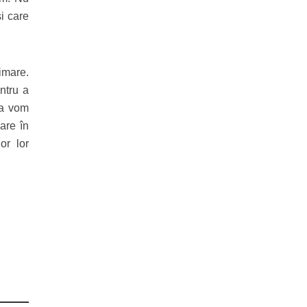
și care
imare.
ntru a
ia vom
are în
or lor