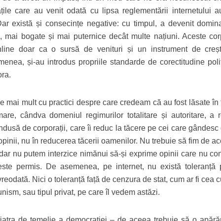
țile care au venit odată cu lipsa reglementării internetului a
ar există și consecințe negative: cu timpul, a devenit domin
le, mai bogate și mai puternice decât multe națiuni. Aceste corp
online doar ca o sursă de venituri și un instrument de creș
enea, și-au introdus propriile standarde de corectitudine polit
ora.
 mai mult cu practici despre care credeam că au fost lăsate în t
are, cândva domeniul regimurilor totalitare și autoritare, a r
dusă de corporații, care îi reduc la tăcere pe cei care gândesc d
pinii, nu în reducerea tăcerii oamenilor. Nu trebuie să fim de a
, dar nu putem interzice nimănui să-și exprime opinii care nu co
 este permis. De asemenea, pe internet, nu există toleranță 
vreodată. Nici o toleranță față de cenzura de stat, cum ar fi cea 
ism, sau tipul privat, pe care îl vedem astăzi.
piatra de temelie a democrației – de aceea trebuie să o apăr