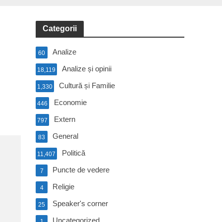
Categorii
Analize
60
Analize și opinii
18,119
Cultură și Familie
1,330
Economie
446
Extern
797
General
83
Politică
11,407
Puncte de vedere
7
Religie
4
Speaker's corner
25
Uncategorized
1