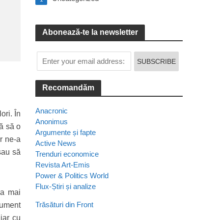
Abonează-te la newsletter
Recomandăm
Anacronic
ori. În
Anonimus
ă să o
Argumente și fapte
er ne-a
Active News
sau să
Trenduri economice
Revista Art-Emis
Power & Politics World
Flux-Știri și analize
ea mai
Trăsături din Front
rument
iar cu