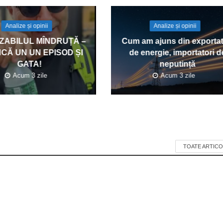
Analize și opinii
Analize și opinii
IZABILUL MÎNDRUȚĂ –
Cum am ajuns din exportat
ÎNCĂ UN UN EPISOD ȘI
de energie, importatori d
GATA!
neputință
Acum 3 zile
Acum 3 zile
TOATE ARTICO