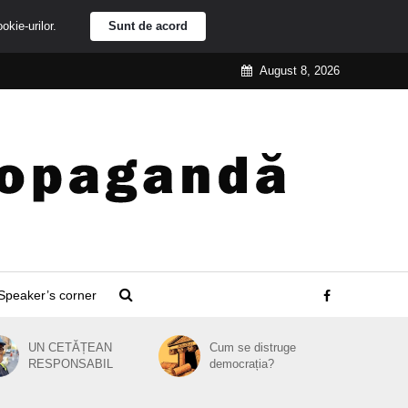
ookie-urilor.
Sunt de acord
August 8, 2026
Speaker’s corner
UN CETĂȚEAN
Cum se distruge
RESPONSABIL
democrația?