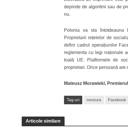
depinde de algoritmi sau de pro
nu.
Polonia va sta întotdeauna la
Proprietarii rețelelor de socia
defini cadrul operațiunilor Fac
reglementa cu legi naționale 
toată UE. Platformele de soci
proprietari. Orice persoană are 
Mateusz Morawieki, Premierul
Tag-uri
cenzura
Facebook
Articole similare