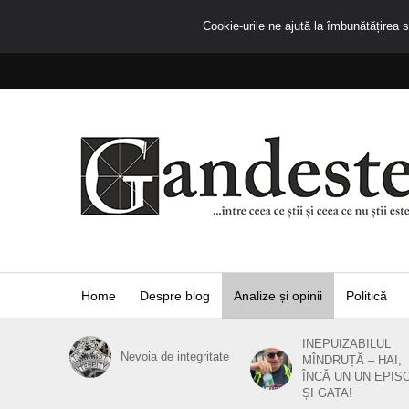
Cookie-urile ne ajută la îmbunătățirea se
Home
Despre blog
Analize și opinii
Politică
INEPUIZABILUL
Nevoia de integritate
MÎNDRUȚĂ – HAI,
ÎNCĂ UN UN EPIS
ȘI GATA!