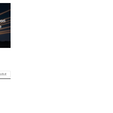
ori
e
LELE