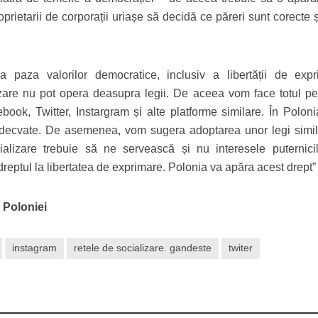
prietarii de corporații uriașe să decidă ce păreri sunt corecte 
 paza valorilor democratice, inclusiv a libertății de expr
lizare nu pot opera deasupra legii. De aceea vom face totul pe
ebook, Twitter, Instargram și alte platforme similare. În Polon
adecvate. De asemenea, vom sugera adoptarea unor legi simil
alizare trebuie să ne servească și nu interesele puternicil
dreptul la libertatea de exprimare. Polonia va apăra acest drept”
 Poloniei
instagram
retele de socializare. gandeste
twiter