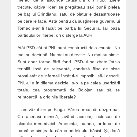
meritul de a ascunde catastrofa din PSD. Zilele
trecute, câțiva lideri se pregăteau să-i pună pielea
pe băț lui Grindianu, sătui de blaturile dezastruoase
pe care le face. Asta pentru că susținerea guvernului
Tomac s-ar fi făcut pe barba lui Securilă. Iar baza
partidului ori fierbe, ori o șterge la AUR.
Atât PSD cât și PNL sunt construcții deja eșuate. Nu
mai au doctrină. Nu mai au direcție. Nu mai au nimic.
Sunt doar forme fără fond. PSD-ul se zbate într-o
teribilă lipsă de relevanță, condusă fiind de niște
proști atât de infernali încât ți-e imposibil să-i descrii.
PNL-ul e în dilema deciziei: s-o ia pe calea userizării
totale, cea programată de Bolojan sau să se
reîntoarcă la originile liberale?
L-am văzut ieri pe Blaga. Părea proaspăt dezgropat.
Cu aceeași mimică, având aceleași rictusuri de
alcoolic iremediabil. Amenința, pufnea, ordona, de
parcă se simțea la cârma pedeleului băsist. Și, dacă