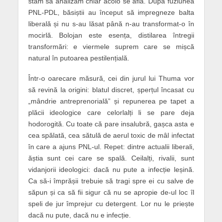
stăm să analizăm chiar acolo se afla. După fuziunea
PNL-PDL, băsiștii au început să impregneze balta
liberală și nu s-au lăsat până n-au transformat-o în
mocirlă. Bolojan este esența, distilarea întregii
transformări: e viermele suprem care se mișcă
natural în putoarea pestilențială.
Într-o oarecare măsură, cei din jurul lui Thuma vor
să revină la origini: blatul discret, șperțul încasat cu
„mândrie antreprenorială” și repunerea pe tapet a
plăcii ideologice care celorlalți li se pare deja
hodorogită. Cu toate că pare insalubră, gașca asta e
cea spălată, cea sătulă de aerul toxic de mâl infectat
în care a ajuns PNL-ul. Repet: dintre actualii liberali,
ăștia sunt cei care se spală. Ceilalți, rivalii, sunt
vidanjorii ideologici: dacă nu pute a infecție leșină.
Ca să-i împrășii trebuie să tragi spre ei cu salve de
săpun și ca să fii sigur că nu se apropie de-ul loc îl
speli de jur împrejur cu detergent. Lor nu le priește
dacă nu pute, dacă nu e infecție.