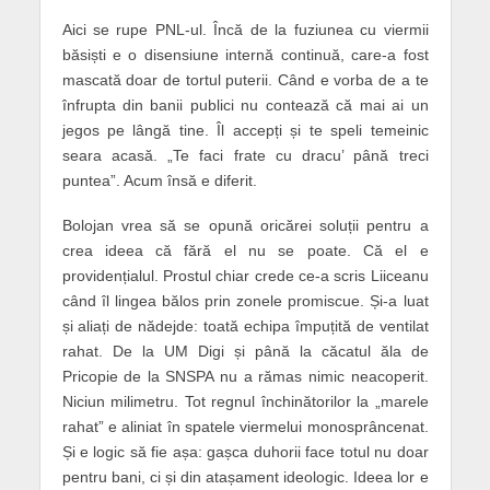
Aici se rupe PNL-ul. Încă de la fuziunea cu viermii
băsiști e o disensiune internă continuă, care-a fost
mascată doar de tortul puterii. Când e vorba de a te
înfrupta din banii publici nu contează că mai ai un
jegos pe lângă tine. Îl accepți și te speli temeinic
seara acasă. „Te faci frate cu dracu’ până treci
puntea”. Acum însă e diferit.
Bolojan vrea să se opună oricărei soluții pentru a
crea ideea că fără el nu se poate. Că el e
providențialul. Prostul chiar crede ce-a scris Liiceanu
când îl lingea bălos prin zonele promiscue. Și-a luat
și aliați de nădejde: toată echipa împuțită de ventilat
rahat. De la UM Digi și până la căcatul ăla de
Pricopie de la SNSPA nu a rămas nimic neacoperit.
Niciun milimetru. Tot regnul închinătorilor la „marele
rahat” e aliniat în spatele viermelui monosprâncenat.
Și e logic să fie așa: gașca duhorii face totul nu doar
pentru bani, ci și din atașament ideologic. Ideea lor e