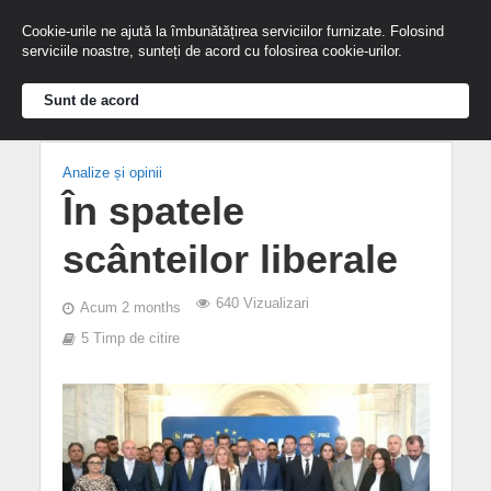
Cookie-urile ne ajută la îmbunătățirea serviciilor furnizate. Folosind
serviciile noastre, sunteți de acord cu folosirea cookie-urilor.
Sunt de acord
Analize și opinii
În spatele
scânteilor liberale
640 Vizualizari
Acum 2 months
5 Timp de citire