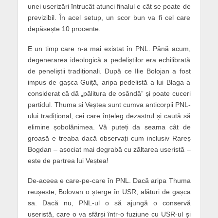
unei userizări întrucât atunci finalul e cât se poate de
previzibil. În acel setup, un scor bun va fi cel care
depășește 10 procente.
E un timp care n-a mai existat în PNL. Până acum,
degenerarea ideologică a pedeliștilor era echilibrată
de peneliștii tradiționali. După ce Ilie Bolojan a fost
impus de gașca Guiță, aripa pedelistă a lui Blaga a
considerat că dă „pălitura de osândă” și poate cuceri
partidul. Thuma și Veștea sunt cumva anticorpii PNL-
ului tradițional, cei care înțeleg dezastrul și caută să
elimine șobolănimea. Vă puteți da seama cât de
groasă e treaba dacă observați cum inclusiv Rareș
Bogdan – asociat mai degrabă cu zăltarea useristă –
este de partrea lui Veștea!
De-aceea e care-pe-care în PNL. Dacă aripa Thuma
reușește, Bolovan o șterge în USR, alături de gașca
sa. Dacă nu, PNL-ul o să ajungă o conservă
useristă, care o va sfârși într-o fuziune cu USR-ul și