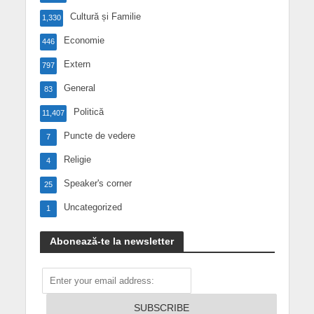
Cultură și Familie
1,330
Economie
446
Extern
797
General
83
Politică
11,407
Puncte de vedere
7
Religie
4
Speaker's corner
25
Uncategorized
1
Abonează-te la newsletter