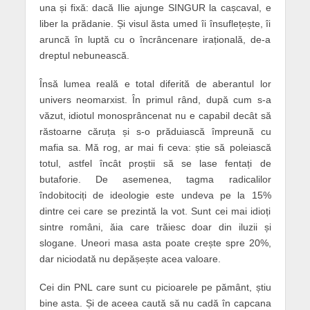
una și fixă: dacă Ilie ajunge SINGUR la cașcaval, e
liber la prădanie. Și visul ăsta umed îi însuflețește, îi
aruncă în luptă cu o încrâncenare irațională, de-a
dreptul nebunească.
Însă lumea reală e total diferită de aberantul lor
univers neomarxist. În primul rând, după cum s-a
văzut, idiotul monosprâncenat nu e capabil decât să
răstoarne căruța și s-o prăduiască împreună cu
mafia sa. Mă rog, ar mai fi ceva: știe să poleiască
totul, astfel încât proștii să se lase fentați de
butaforie. De asemenea, tagma radicalilor
îndobitociți de ideologie este undeva pe la 15%
dintre cei care se prezintă la vot. Sunt cei mai idioți
sintre români, ăia care trăiesc doar din iluzii și
slogane. Uneori masa asta poate crește spre 20%,
dar niciodată nu depășește acea valoare.
Cei din PNL care sunt cu picioarele pe pământ, știu
bine asta. Și de aceea caută să nu cadă în capcana