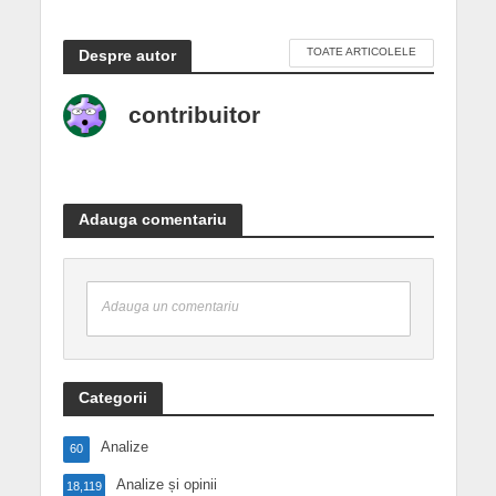
TOATE ARTICOLELE
Despre autor
contribuitor
Adauga comentariu
Adauga un comentariu
Categorii
Analize
60
Analize și opinii
18,119