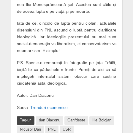
nea Ilie Monosprânceană șef. Acestea sunt căile și
de aceea lupta e pe viață și pe moarte.
Iată de ce, dincolo de lupta pentru ciolan, actualele
disensiuni din PNL ascund o luptă pentru clarificare
ideologică. Iar ideologiile prezentului nu mai sunt
social-democrația vs liberalism, ci conservatorism vs
neomarxism. E simplu!
P.S. Sper c-o remarcați în fotografie pe țața Trăilă,
ieșită fix ca păduchele-n frunte. Porniți de-aici ca să
înțelegeți infernalul sistem obscur care susține
ciudățenia asta ideologică.
Autor: Dan Diaconu
Sursa:
Trenduri economice
Tag-uri
dan Diaconu
Ganfdeste
Ilie Bolojan
Nicusor Dan
PNL
USR