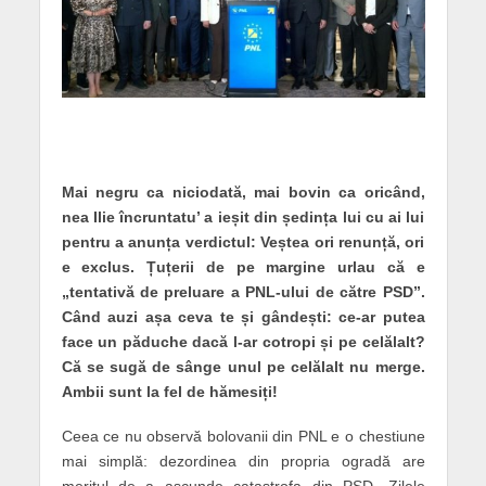
Mai negru ca niciodată, mai bovin ca oricând,
nea Ilie încruntatu’ a ieșit din ședința lui cu ai lui
pentru a anunța verdictul: Veștea ori renunță, ori
e exclus. Țuțerii de pe margine urlau că e
„tentativă de preluare a PNL-ului de către PSD”.
Când auzi așa ceva te și gândești: ce-ar putea
face un păduche dacă l-ar cotropi și pe celălalt?
Că se sugă de sânge unul pe celălalt nu merge.
Ambii sunt la fel de hămesiți!
Ceea ce nu observă bolovanii din PNL e o chestiune
mai simplă: dezordinea din propria ogradă are