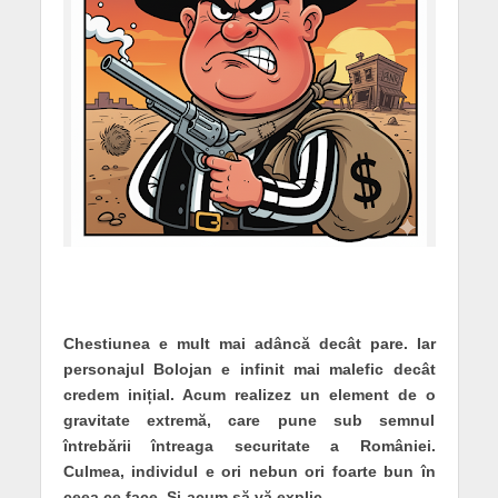
Chestiunea e mult mai adâncă decât pare. Iar
personajul Bolojan e infinit mai malefic decât
credem inițial. Acum realizez un element de o
gravitate extremă, care pune sub semnul
întrebării întreaga securitate a României.
Culmea, individul e ori nebun ori foarte bun în
ceea ce face. Și-acum să vă explic.