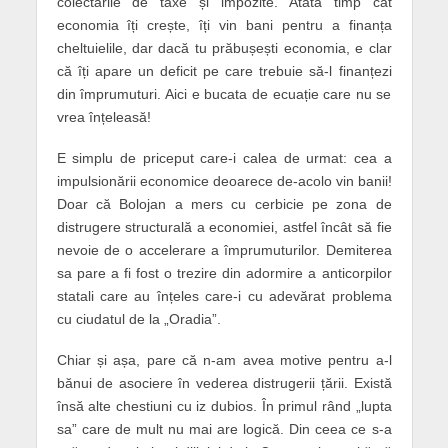
colectările de taxe și impozite. Atâta timp cât
economia îți crește, îți vin bani pentru a finanța
cheltuielile, dar dacă tu prăbușești economia, e clar
că îți apare un deficit pe care trebuie să-l finanțezi
din împrumuturi. Aici e bucata de ecuație care nu se
vrea înțeleasă!
E simplu de priceput care-i calea de urmat: cea a
impulsionării economice deoarece de-acolo vin banii!
Doar că Bolojan a mers cu cerbicie pe zona de
distrugere structurală a economiei, astfel încât să fie
nevoie de o accelerare a împrumuturilor. Demiterea
sa pare a fi fost o trezire din adormire a anticorpilor
statali care au înțeles care-i cu adevărat problema
cu ciudatul de la „Oradia”.
Chiar și așa, pare că n-am avea motive pentru a-l
bănui de asociere în vederea distrugerii țării. Există
însă alte chestiuni cu iz dubios. În primul rând „lupta
sa” care de mult nu mai are logică. Din ceea ce s-a