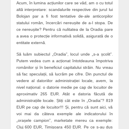
Acum, în lumina acțiunilor care se văd, am o cu totul
altă interpretare: scandalurile respective din jurul lui
Bolojan par a fi fost tentative de-ale anticorpilor
statului român, încercări nereușite de a-l stopa. De
ce nereușite? Pentru că nulitatea de la Oradia pare
a avea o protecție informativă solidă, asigurată de o
entitate externă.
Să luăm subiectul „Oradia”, locul unde „s-a școlit”.
Putem vedea cum a acționat întotdeauna împotriva
românilor și în beneficiul capitalului străin. Nu vreau
să fac speculații, să lucrăm pe cifre. Din punctul de
vedere al datoriilor administrației locale, avem, la
nivel național. o datorie medie pe cap de locuitor de
aproximativ 265 EUR. Atât e datoria făcută de
administrațiile locale. Știți cât este în „Oradia”? 819
EUR pe cap de locuitor!!! Și, pentru că sunt aici, vă
voi mai da câteva exemple ale indicatorului în
„orașele campion”, marketate mereu ca exemple:
Cluj 600 EUR, Timișoara 450 EUR. Pe ce s-au dus