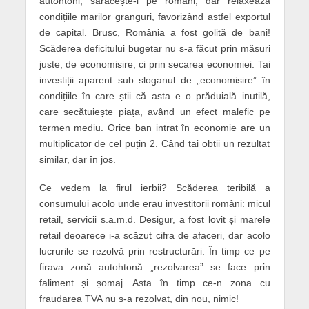
autohtoni, sărăcește-i pe români, dar relaxează
condițiile marilor granguri, favorizând astfel exportul
de capital. Brusc, România a fost golită de bani!
Scăderea deficitului bugetar nu s-a făcut prin măsuri
juste, de economisire, ci prin secarea economiei. Tai
investiții aparent sub sloganul de „economisire” în
condițiile în care știi că asta e o prăduială inutilă,
care secătuiește piața, având un efect malefic pe
termen mediu. Orice ban intrat în economie are un
multiplicator de cel puțin 2. Când tai obții un rezultat
similar, dar în jos.
Ce vedem la firul ierbii? Scăderea teribilă a
consumului acolo unde erau investitorii români: micul
retail, servicii s.a.m.d. Desigur, a fost lovit și marele
retail deoarece i-a scăzut cifra de afaceri, dar acolo
lucrurile se rezolvă prin restructurări. În timp ce pe
firava zonă autohtonă „rezolvarea” se face prin
faliment și șomaj. Asta în timp ce-n zona cu
fraudarea TVA nu s-a rezolvat, din nou, nimic!