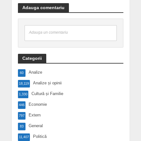
Adauga comentariu
Adauga un comentariu
Categorii
Analize
60
Analize și opinii
18,119
Cultură și Familie
1,330
Economie
446
Extern
797
General
83
Politică
11,407