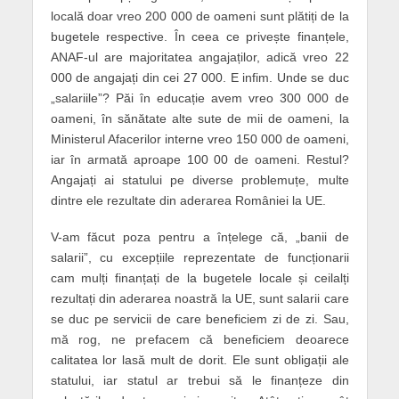
locală doar vreo 200 000 de oameni sunt plătiți de la
bugetele respective. În ceea ce privește finanțele,
ANAF-ul are majoritatea angajaților, adică vreo 22
000 de angajați din cei 27 000. E infim. Unde se duc
„salariile”? Păi în educație avem vreo 300 000 de
oameni, în sănătate alte sute de mii de oameni, la
Ministerul Afacerilor interne vreo 150 000 de oameni,
iar în armată aproape 100 00 de oameni. Restul?
Angajați ai statului pe diverse problemuțe, multe
dintre ele rezultate din aderarea României la UE.
V-am făcut poza pentru a înțelege că, „banii de
salarii”, cu excepțiile reprezentate de funcționarii
cam mulți finanțați de la bugetele locale și ceilalți
rezultați din aderarea noastră la UE, sunt salarii care
se duc pe servicii de care beneficiem zi de zi. Sau,
mă rog, ne prefacem că beneficiem deoarece
calitatea lor lasă mult de dorit. Ele sunt obligații ale
statului, iar statul ar trebui să le finanțeze din