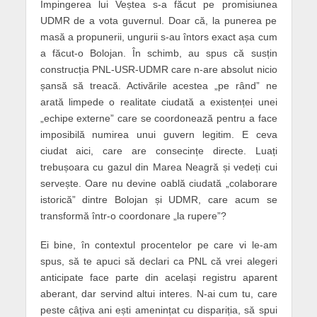
Împingerea lui Veștea s-a făcut pe promisiunea
UDMR de a vota guvernul. Doar că, la punerea pe
masă a propunerii, ungurii s-au întors exact așa cum
a făcut-o Bolojan. În schimb, au spus că susțin
construcția PNL-USR-UDMR care n-are absolut nicio
șansă să treacă. Activările acestea „pe rând” ne
arată limpede o realitate ciudată a existenței unei
„echipe externe” care se coordonează pentru a face
imposibilă numirea unui guvern legitim. E ceva
ciudat aici, care are consecințe directe. Luați
trebușoara cu gazul din Marea Neagră și vedeți cui
servește. Oare nu devine oablă ciudată „colaborare
istorică” dintre Bolojan și UDMR, care acum se
transformă într-o coordonare „la rupere”?
Ei bine, în contextul procentelor pe care vi le-am
spus, să te apuci să declari ca PNL că vrei alegeri
anticipate face parte din același registru aparent
aberant, dar servind altui interes. N-ai cum tu, care
peste câțiva ani ești amenințat cu dispariția, să spui