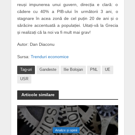
reuși impunerea unui guvern, direcția e clară: o
cădere cu 40% a PIB-ului în următorii 3 ani, o
stagnare în acea zonă de cel puțin 20 de ani și o
sărăcire accentuată a populației. Uitați-vă la Grecia
și realizați că la noi va fi mult mai grav!
Autor: Dan Diaconu
Sursa:
Trenduri economice
Tag-uri
Gandeste
Ilie Bolojan
PNL
UE
USR
Articole similare
Analize și opinii