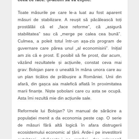
Toate măsurile pe care le-a luat au fost aparent
măsuri de stabilizare. A reușit să păcălească toți
prostălăii că el „face reforme”, că „asigură
stabilitatea” sau că „merge pe calea cea bună”.
Culmea, a poleit totul într-un așa-zis program de
guvernare care părea unul „al economisirii”. Inițial
am zis că e prost. E posibil să fie prost, dar acum,
văzând rezultatele și acțiunile, constat ceva mai
grav: Bolojan pare o unealtă în mâna unora care au
un plan ticălos de prăbușire a României. Unii din
afară, din gașca aia malefică aflată în proximitatea
marii finanțe. Niște șobolani care cu asta se ocupă.
Asta îmi rezultă mie din acțiunile sale.
Reformele lui Bolojan? Un manual de sărăcire a
populației menit a da economia peste cap. O serie
de măsuri fără altă logică în afara distrugerii
ecosistemului economic al țării. Arde-i pe investitorii