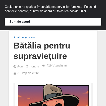
Cookie-urile ne ajută la îmbunătățirea serviciilor furnizate. Folosind
serviciile noastre, sunteți de acord cu folosirea cookie-urilor.
Sunt de acord
Analize și opinii
Bătălia pentru
supraviețuire
419 Vizualizari
Acum 2 months
8 Timp de citire