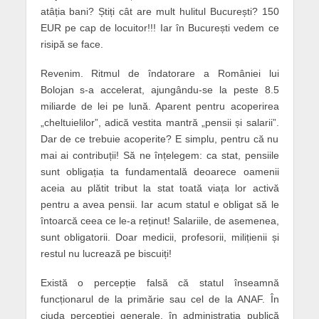
atâția bani? Știți cât are mult hulitul București? 150
EUR pe cap de locuitor!!! Iar în București vedem ce
risipă se face.
Revenim. Ritmul de îndatorare a României lui
Bolojan s-a accelerat, ajungându-se la peste 8.5
miliarde de lei pe lună. Aparent pentru acoperirea
„cheltuielilor”, adică vestita mantră „pensii și salarii”.
Dar de ce trebuie acoperite? E simplu, pentru că nu
mai ai contribuții! Să ne înțelegem: ca stat, pensiile
sunt obligația ta fundamentală deoarece oamenii
aceia au plătit tribut la stat toată viața lor activă
pentru a avea pensii. Iar acum statul e obligat să le
întoarcă ceea ce le-a reținut! Salariile, de asemenea,
sunt obligatorii. Doar medicii, profesorii, milițienii și
restul nu lucrează pe biscuiți!
Există o percepție falsă că statul înseamnă
funcționarul de la primărie sau cel de la ANAF. În
ciuda percepției generale, în administrația publică