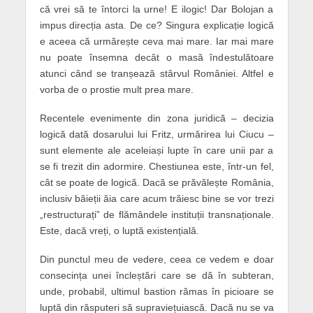
că vrei să te întorci la urne! E ilogic! Dar Bolojan a
impus direcția asta. De ce? Singura explicație logică
e aceea că urmărește ceva mai mare. Iar mai mare
nu poate însemna decât o masă îndestulătoare
atunci când se tranșează stârvul României. Altfel e
vorba de o prostie mult prea mare.
Recentele evenimente din zona juridică – decizia
logică dată dosarului lui Fritz, urmărirea lui Ciucu –
sunt elemente ale aceleiași lupte în care unii par a
se fi trezit din adormire. Chestiunea este, într-un fel,
cât se poate de logică. Dacă se prăvălește România,
inclusiv băieții ăia care acum trăiesc bine se vor trezi
„restructurați” de flămândele instituții transnaționale.
Este, dacă vreți, o luptă existențială.
Din punctul meu de vedere, ceea ce vedem e doar
consecința unei încleștări care se dă în subteran,
unde, probabil, ultimul bastion rămas în picioare se
luptă din răsputeri să supraviețuiască. Dacă nu se va