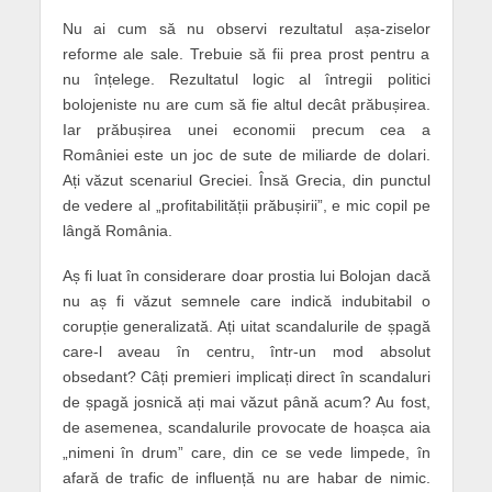
Nu ai cum să nu observi rezultatul așa-ziselor
reforme ale sale. Trebuie să fii prea prost pentru a
nu înțelege. Rezultatul logic al întregii politici
bolojeniste nu are cum să fie altul decât prăbușirea.
Iar prăbușirea unei economii precum cea a
României este un joc de sute de miliarde de dolari.
Ați văzut scenariul Greciei. Însă Grecia, din punctul
de vedere al „profitabilității prăbușirii”, e mic copil pe
lângă România.
Aș fi luat în considerare doar prostia lui Bolojan dacă
nu aș fi văzut semnele care indică indubitabil o
corupție generalizată. Ați uitat scandalurile de șpagă
care-l aveau în centru, într-un mod absolut
obsedant? Câți premieri implicați direct în scandaluri
de șpagă josnică ați mai văzut până acum? Au fost,
de asemenea, scandalurile provocate de hoașca aia
„nimeni în drum” care, din ce se vede limpede, în
afară de trafic de influență nu are habar de nimic.