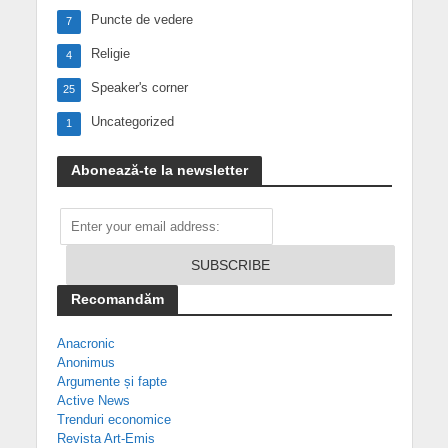
Puncte de vedere
7
Religie
4
Speaker's corner
25
Uncategorized
1
Abonează-te la newsletter
Recomandăm
Anacronic
Anonimus
Argumente și fapte
Active News
Trenduri economice
Revista Art-Emis