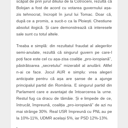
scăpat de prin jurul diliului de la Cotroceni, rezultă că
Bolojan a fost de acord cu votarea guvernului așa-
zis tehnocrat, încropit în jurul lui Tomac. Doar că,
după ce a promis, a sucit-o ca la Ploiești. Chestiune
absolut ilogică. Și care demonstrează că interesele
sale sunt cu totul altele.
Treaba e simplă: din rezultatul fraudat al alegerilor
semi-anulate, rezultă că singurul guvern pe care-l
poți face este cel cu așa-zisa coaliție „pro-ioropiană”,
păstrătoarea „secretului” mizerabil al anulării. Altfel
n-ai ce face. Jocul AUR e simplu: vrea alegeri
anticipate pentru că așa are șanse de a ajunge
principalul partid din România. E singurul partid din
Parlament care e avantajat de întoarcerea la urne.
Restul fug ca dracu de tămâie. Și e limpede de ce,
întrucât, împreună, coaliția „pro-ioropiană” de azi nu
mai strânge 30%. Real USR împreună cu PNL au pe
la 10%-11%, UDMR același 5%, iar PSD 12%-13%.