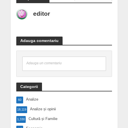
editor
Adauga comentariu
Adauga un comentariu
Categorii
Analize
60
Analize și opinii
18,119
Cultură și Familie
1,330