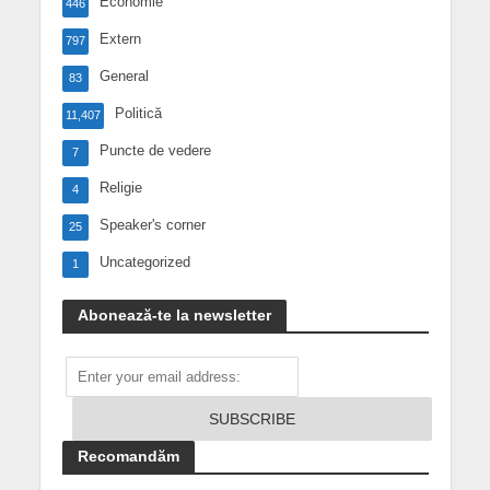
Economie
446
Extern
797
General
83
Politică
11,407
Puncte de vedere
7
Religie
4
Speaker's corner
25
Uncategorized
1
Abonează-te la newsletter
Recomandăm