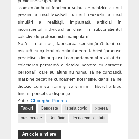
public liber-cugetătorii”
“consimțământul fabricat = voința de achiziție a unui
produs, a unei ideologii, a unui scenariu, a unei
simulări a realității, implantată artificial în
inconștientul individual și chiar în subconștientul
colectiv, de profesioniștii manipulării”
Notă – mai nou, fabricarea consimțământului se
asigură cu ajutorul algoritmilor care fabrică “produse
predictive” din surplusul comportamental rezultat din
colectarea permantă a datelor noastre cu caracter
personal”, care au ajuns nu numai să ne cunoască
mai bine decât ne cunoaștem noi înșine, dar și să ne
dicteze cum să trăim și să simțim – liberul arbitru
fiind în pericol de dispariție
Autor:
Gheorghe Piperea
Tag-uri
Gandeste
isteria covid
piperea
prostocratie
România
teoria complicitatii
Articole similare