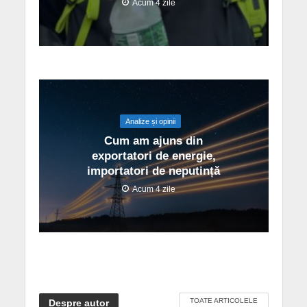
Acum 4 zile
Analize și opinii
Cum am ajuns din
exportatori de energie,
importatori de neputință
Acum 4 zile
TOATE ARTICOLELE
Despre autor