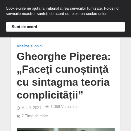
Cookie-urile ne ajută la îmbunătățirea serviciilor furnizate. Folosind
serviciile noastre, sunteți de acord cu folosirea cookie-urilor.
Sunt de acord
Analize și opinii
Gheorghe Piperea:
„Faceți cunoștință
cu sintagma teoria
complicității”
1,368 Vizualizari
Mai 9, 2021
2 Timp de citire