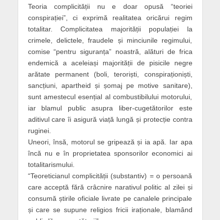
Teoria complicității nu e doar opusă “teoriei
conspirației”, ci exprimă realitatea oricărui regim
totalitar. Complicitatea majorității populației la
crimele, delictele, fraudele și minciunile regimului,
comise “pentru siguranța” noastră, alături de frica
endemică a aceleiași majorității de pisicile negre
arătate permanent (boli, teroriști, conspiraționiști,
sancțiuni, apartheid și șomaj pe motive sanitare),
sunt amestecul esențial al combustibilului motorului,
iar blamul public asupra liber-cugetătorilor este
aditivul care îi asigură viață lungă și protecție contra
ruginei.
Uneori, însă, motorul se gripează și ia apă. Iar apa
încă nu e în proprietatea sponsorilor economici ai
totalitarismului.
“Teoreticianul complicității (substantiv) = o persoană
care acceptă fără crâcnire narativul politic al zilei și
consumă știrile oficiale livrate pe canalele principale
și care se supune religios fricii iraționale, blamând