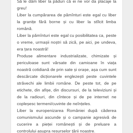
Să le dăm liber la păduri că ei ne vor da placaje la
greu!
Liber la cumpărarea de pămînturi este egal cu liber
la granițe fără borne și cu liber la stîlcit limba
română.
Liber la pămînturi este egal cu posibilitatea ca, peste
o vreme, urmașii noștri să zică, pe aici, pe undeva,
era țara noastră!
Produse alimentare industrializate, chimizate și
periculoase sunt vărsate din camioane în viața
noastră cotidiană de prin sate și orașe, așa cum sunt
descărcate dicționarele englezești peste cuvintele
străvechi ale limbii române. De peste tot, de pe
etichete, din afișe, din discursuri, de la televiziuni și
de la radiouri, din cîntece și de pe internet ne
copleșesc termeni/cuvinte de neînțeles.
Liber la europenizarea României după căderea
comunismului ascunde și o campanie agresivă de
cucerire a pieței românești și de preluare a
controlului asupra resurselor țării noastre.