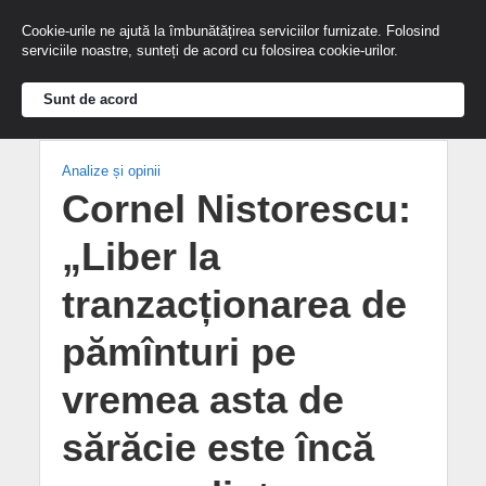
Cookie-urile ne ajută la îmbunătățirea serviciilor furnizate. Folosind
serviciile noastre, sunteți de acord cu folosirea cookie-urilor.
Sunt de acord
Analize și opinii
Cornel Nistorescu:
„Liber la
tranzacționarea de
pămînturi pe
vremea asta de
sărăcie este încă