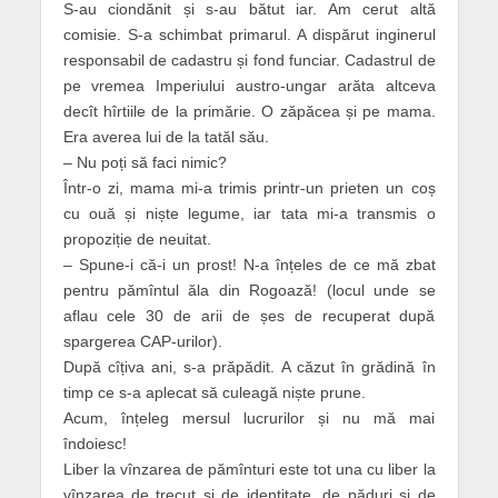
S-au ciondănit și s-au bătut iar. Am cerut altă
comisie. S-a schimbat primarul. A dispărut inginerul
responsabil de cadastru și fond funciar. Cadastrul de
pe vremea Imperiului austro-ungar arăta altceva
decît hîrtiile de la primărie. O zăpăcea și pe mama.
Era averea lui de la tatăl său.
– Nu poți să faci nimic?
Într-o zi, mama mi-a trimis printr-un prieten un coș
cu ouă și niște legume, iar tata mi-a transmis o
propoziție de neuitat.
– Spune-i că-i un prost! N-a înțeles de ce mă zbat
pentru pămîntul ăla din Rogoază! (locul unde se
aflau cele 30 de arii de șes de recuperat după
spargerea CAP-urilor).
După cîțiva ani, s-a prăpădit. A căzut în grădină în
timp ce s-a aplecat să culeagă niște prune.
Acum, înțeleg mersul lucrurilor și nu mă mai
îndoiesc!
Liber la vînzarea de pămînturi este tot una cu liber la
vînzarea de trecut și de identitate, de păduri și de