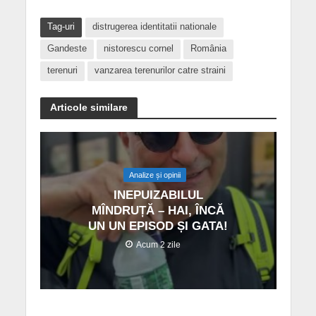
Tag-uri
distrugerea identitatii nationale
Gandeste
nistorescu cornel
România
terenuri
vanzarea terenurilor catre straini
Articole similare
Analize și opinii
INEPUIZABILUL
MÎNDRUȚĂ – HAI, ÎNCĂ
UN UN EPISOD ȘI GATA!
Acum 2 zile