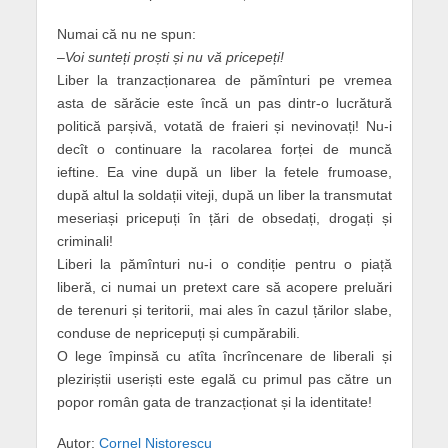
Numai că nu ne spun:
–
Voi sunteți proști și nu vă pricepeți!
Liber la tranzacționarea de pămînturi pe vremea
asta de sărăcie este încă un pas dintr-o lucrătură
politică parșivă, votată de fraieri și nevinovați! Nu-i
decît o continuare la racolarea forței de muncă
ieftine. Ea vine după un liber la fetele frumoase,
după altul la soldații viteji, după un liber la transmutat
meseriași pricepuți în țări de obsedați, drogați și
criminali!
Liberi la pămînturi nu-i o condiție pentru o piață
liberă, ci numai un pretext care să acopere preluări
de terenuri și teritorii, mai ales în cazul țărilor slabe,
conduse de nepricepuți și cumpărabili.
O lege împinsă cu atîta încrîncenare de liberali și
pleziriștii useriști este egală cu primul pas către un
popor român gata de tranzacționat și la identitate!
Autor:
Cornel Nistorescu