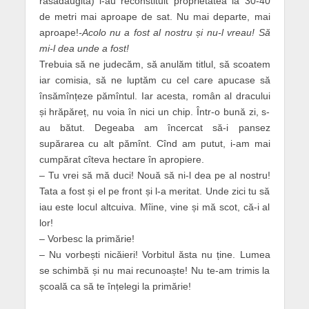
răsadăugită) i-au reconstituit proprietatea la 30-40
de metri mai aproape de sat. Nu mai departe, mai
aproape!
-Acolo nu a fost al nostru și nu-l vreau! Să
mi-l dea unde a fost!
Trebuia să ne judecăm, să anulăm titlul, să scoatem
iar comisia, să ne luptăm cu cel care apucase să
însămînțeze pămîntul. Iar acesta, român al dracului
și hrăpăreț, nu voia în nici un chip. Într-o bună zi, s-
au bătut. Degeaba am încercat să-i pansez
supărarea cu alt pămînt. Cînd am putut, i-am mai
cumpărat cîteva hectare în apropiere.
– Tu vrei să mă duci! Nouă să ni-l dea pe al nostru!
Tata a fost și el pe front și l-a meritat. Unde zici tu să
iau este locul altcuiva. Mîine, vine și mă scot, că-i al
lor!
– Vorbesc la primărie!
– Nu vorbești nicăieri! Vorbitul ăsta nu ține. Lumea
se schimbă și nu mai recunoaște! Nu te-am trimis la
școală ca să te înțelegi la primărie!