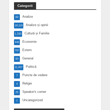
Categorii
Analize
60
Analize și opinii
18,118
Cultură și Familie
1,330
Economie
446
Extern
797
General
83
Politică
11,407
Puncte de vedere
7
Religie
4
Speaker's corner
25
Uncategorized
1