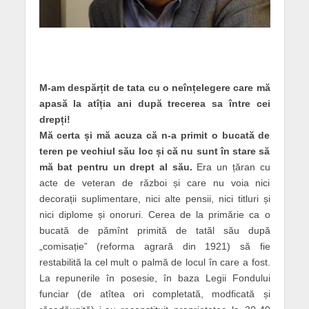
M-am despărțit de tata cu o neînțelegere care mă
apasă la atîția ani după trecerea sa între cei
drepți!
Mă certa și mă acuza că n-a primit o bucată de
teren pe vechiul său loc și că nu sunt în stare să
mă bat pentru un drept al său.
Era un țăran cu
acte de veteran de război și care nu voia nici
decorații suplimentare, nici alte pensii, nici titluri și
nici diplome și onoruri. Cerea de la primărie ca o
bucată de pămînt primită de tatăl său după
„comisație” (reforma agrară din 1921) să fie
restabilită la cel mult o palmă de locul în care a fost.
La repunerile în posesie, în baza Legii Fondului
funciar (de atîtea ori completată, modficată și