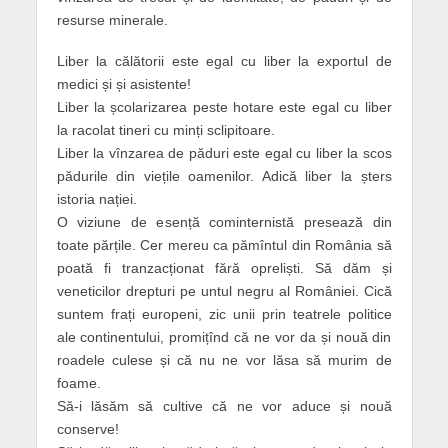
resurse minerale.
Liber la călătorii este egal cu liber la exportul de
medici și și asistente!
Liber la școlarizarea peste hotare este egal cu liber
la racolat tineri cu minți sclipitoare.
Liber la vînzarea de păduri este egal cu liber la scos
pădurile din viețile oamenilor. Adică liber la șters
istoria nației.
O viziune de esență cominternistă presează din
toate părțile. Cer mereu ca pămîntul din România să
poată fi tranzacționat fără opreliști. Să dăm și
veneticilor drepturi pe untul negru al României. Cică
suntem frați europeni, zic unii prin teatrele politice
ale continentului, promițînd că ne vor da și nouă din
roadele culese și că nu ne vor lăsa să murim de
foame.
Să-i lăsăm să cultive că ne vor aduce și nouă
conserve!