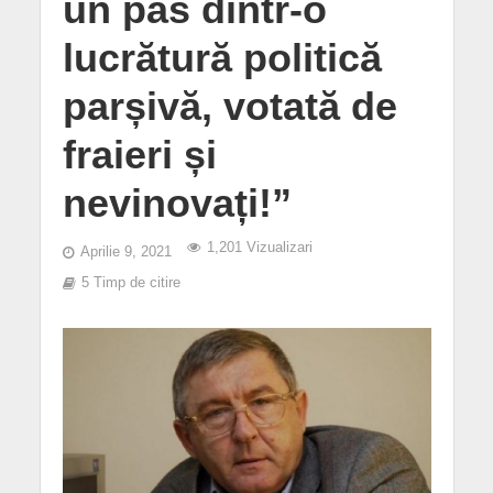
un pas dintr-o
lucrătură politică
parșivă, votată de
fraieri și
nevinovați!”
1,201 Vizualizari
Aprilie 9, 2021
5 Timp de citire