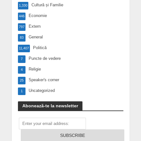
Cultură și Familie
1,330
Economie
446
Extern
797
General
83
Politică
11,407
Puncte de vedere
7
Religie
4
Speaker's corner
25
Uncategorized
1
Abonează-te la newsletter