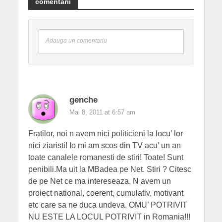
comentarii
Adauga un comentariu
genche
Mai 8, 2011 at 6:57 am
Fratilor, noi n avem nici politicieni la locu’ lor
nici ziaristi! Io mi am scos din TV acu’ un an
toate canalele romanesti de stiri! Toate! Sunt
penibili.Ma uit la MBadea pe Net. Stiri ? Citesc
de pe Net ce ma intereseaza. N avem un
proiect national, coerent, cumulativ, motivant
etc care sa ne duca undeva. OMU’ POTRIVIT
NU ESTE LA LOCUL POTRIVIT in Romania!!!