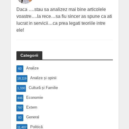
Daca ….stau sa analizez mai bine articolele
voastre….la rece…sa fiu sincer as spune ca ati
lucrat in servicii…ca prea legati teoriile intre
ele!
Categorii
Analize
60
Analize și opinii
18,119
Cultură și Familie
1,330
Economie
446
Extern
797
General
83
Politică
11,407