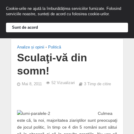
Cookie-urile ne ajută la îmbunătățirea serviciilor furnizate. Folosind
serviciile noastre, sunteți de acord cu folosirea cookie-urilor.
Sunt de acord
Analize și opinii
•
Politică
Sculaţi-vă din
somn!
52 Vizualizari
Mai 8, 2011
3 Timp de citire
Culmea
este că, la noi, majoritatea ziariştilor sunt preocupaţi
de jocul politic, în timp ce 4 din 5 români sunt sătui