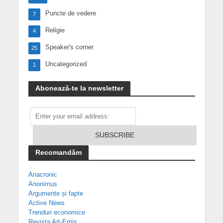
Puncte de vedere
7
Religie
4
Speaker's corner
25
Uncategorized
1
Abonează-te la newsletter
Recomandăm
Anacronic
Anonimus
Argumente și fapte
Active News
Trenduri economice
Revista Art-Emis