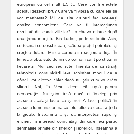
european cu cel mult 1,5 %. Care vor fi efectele
acestui dezechilibru? Care va fi viteza cu care ele se
vor manifesta? Mii de alte grupuri fac aceleaşi
analize concomitent. Care va fi interacţiunea
rezultată din concluziile lor? La câteva minute după
anunţarea morţii lui Bin Laden, pe bursele din Asia,
ce tocmai se deschideau, scădea preţul petrolului şi
creştea dolarul. Mii de corporaţii reacţionau deja. În
lumea arabă, sute de mii de oameni sunt pe străzi în
fiecare zi. Mor zeci sau sute. Tinerilor demonstranţi
tehnologia comunicării le-a schimbat modul de a
gândi, vor altceva chiar dacă nu ştiu cum va arăta
viitorul. Noi, în Vest, zicem că luptă pentru
democraţie. Nu ştim însă dacă ei înţeleg prin
aceasta acelaşi lucru ca şi noi. A face politică în
această lume înseamnă cu totul altceva decât a-ţi da
la gioale. Înseamnă a şti să interpretezi rapid şi
eficient, în interesul comunităţii din care faci parte,
semnalele primite din interior şi exterior. Înseamnă a