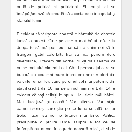
să le citească şi să le asculte prostiile. Nu vor să
audă de politică şi politicieni. Şi totuşi, ei se
încăpăţânează să creadă că acesta este începutul şi
sfârşitul lumii.
E evident că ţărişoara noastră e bântuită de obsesia
ludică a puterii. Cine pe cine a mai bătut, dă-te tu
deoparte să mă pun eu, hai să ne unim noi să le
frângem gâtul celorlalţi, hai să mai punem de-o
diversiune, îi facem din vorbe. Nu-şi dau seama că
nu se mai uită nimeni la ei. Când personajul care se
bucură de cea mai mare încredere are un sfert din
voturile românilor, când pe omul cel mai puternic din
stat îl cred 1 din 10, iar pe primul ministru 1 din 14, e
evident că toţi ceilalţi le spun „Hai sictir, măi băieţi!
Mai duceţi-vă şi acasă!” Vor altceva. Vor nişte
oameni serioşi care ştiu pe ce lume se află, ce ar
trebui făcut să ne fie tuturor mai bine. Politica
presupune o privire largă asupra a tot ce se
întâmplă nu numai în ograda noastră mică, ci şi de