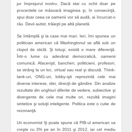
jur împrejurul nostru. Dacă stai cu ochii doar pe
procentele ce măsoară imaginea şi, în consecinţă,
spui doar ceea ce oamenii vor să audă, ai încurcat-o
rău. Devii autist, trăieşti pe altă planetă.
Se întâmplă şi la case mai mari. Ieri, îmi spunea un
politician american că Washing­tonul se află sub un
clopot de sticlă. Şi totuşi, există o mare diferenţă.
Într-o lume cu adevărat democratică, oamenii
comunică. Afacerişti, bancheri, politicieni, profesori,
se strâng la un loc, virtual sau real şi discută. Think-
tank-uri, ONG-uri, lobby-işti reprezintă cele mai
diverse interese, idei, direcţii de gândire. Din analize
rezultate din unghiuri diferite de vedere, subiective şi
divergente de cele mai multe ori, rezultă imagini
sintetice şi soluţii inteligente. Politica este o cutie de
rezonanţă.
Un economist îţi poate spune că PIB-ul american va
creşte cu 3% pe an în 2011 şi 2012, iar cel mediu