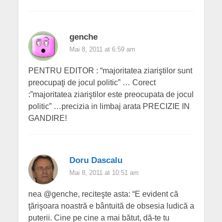
genche
Mai 8, 2011 at 6:59 am
PENTRU EDITOR : “majoritatea ziariştilor sunt
preocupaţi de jocul politic” … Corect
:”majoritatea ziariştilor este preocupata de jocul
politic” …precizia in limbaj arata PRECIZIE IN
GANDIRE!
Doru Dascalu
Mai 8, 2011 at 10:51 am
nea @genche, reciteşte asta: “E evident că
ţărişoara noastră e bântuită de obsesia ludică a
puterii. Cine pe cine a mai bătut, dă-te tu