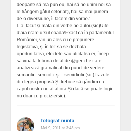
deoparte să mă pun eu, hai să ne unim noi să
le frângem gâtul celorlalţi, hai să mai punem
de-o diversiune, îi facem din vorbe.”
L-ai făcut şi mata din vorbe pe autor.(sic)Uite
d’aia n’are ursul coadă!Exact ca în parlamentul
României, vin un ales cu o propunere
legislativă, şi în loc să se dezbată
oportunitatea, efectele sau utilitatea ei, încep
să vină la tribună de’al’de @genche care
analizează gramatical din punct de vedere
semantic, semiotic şi…semidiotic(sic),frazele
din legea propusă.Şi trebuie să gândim cu
capul nostru nu al altora.Şi dacă se poate logic,
nu doar cu precizie(sic).
fotograf nunta
Mai 9, 2011 at 3:48 pm