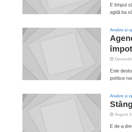
E timpul s
agită ba să
Analize și op
Agend
împot
Decembri
Este destu
politice no
Analize și op
Stâng
August 3
E de-a drep