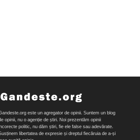
Gandeste.org este un agregator de opinii. Suntem un blog
de opinii, nu o agenție de știri. Noi prezentăm opinii
incorecte politic, nu dăm știri, fie ele false sau adevărate.
Susținem libertatea de expresie și dreptul fiecăruia de a-și