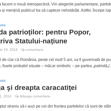
ă facem o nouă retrospectivă. Vin alegerile parlamentare, partid
-și mențină publicul ba să capteze nehotărâți. Astfel, începe lupt
inii
a patrioților: pentru Popor,
riva Statului-națiune
e 19, 2014
comentariu
l de clar că România, peste cel mult 5 ani, va fi guvernată de pu
i, foarte probabil situate – măcar simbolic – pe partea „patriotă„/..
inii
a şi dreapta caracatiţei
1, 2014
Adauga comentariu
tul straniu să-i auzi pe cei din fruntea partidelor că sunt de stâ