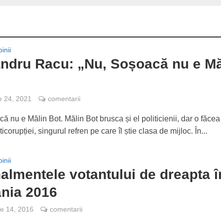
inii
ndru Racu: „Nu, Soșoacă nu e Mă
e 24, 2021
comentarii
 nu e Mălin Bot. Mălin Bot brusca și el politicienii, dar o făcea
corupției, singurul refren pe care îl știe clasa de mijloc. În...
inii
lmentele votantului de dreapta î
nia 2016
e 14, 2016
comentarii