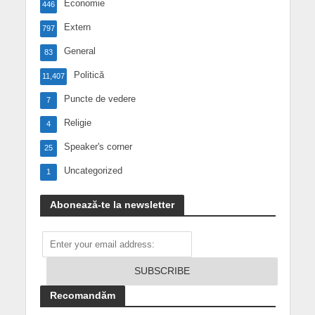
Economie
446
Extern
797
General
83
Politică
11,407
Puncte de vedere
7
Religie
4
Speaker's corner
25
Uncategorized
1
Abonează-te la newsletter
Recomandăm