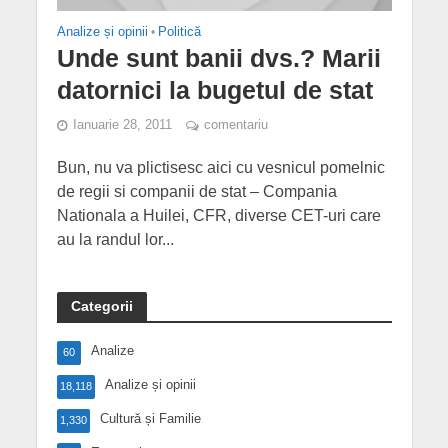
Analize și opinii
•
Politică
Unde sunt banii dvs.? Marii
datornici la bugetul de stat
Ianuarie 28, 2011
comentariu
Bun, nu va plictisesc aici cu vesnicul pomelnic
de regii si companii de stat – Compania
Nationala a Huilei, CFR, diverse CET-uri care
au la randul lor...
Categorii
Analize
60
Analize și opinii
18,118
Cultură și Familie
1,330