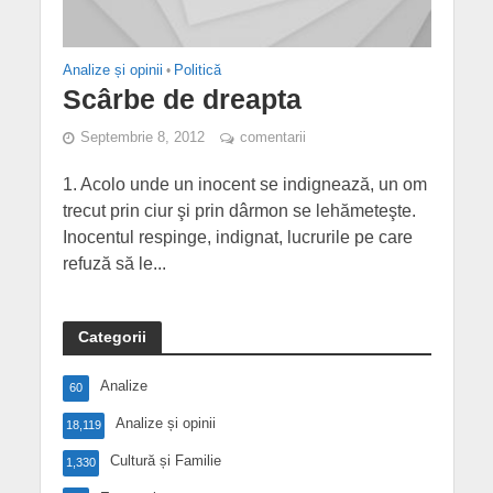
Analize și opinii
•
Politică
Scârbe de dreapta
Septembrie 8, 2012
comentarii
1. Acolo unde un inocent se indignează, un om
trecut prin ciur şi prin dârmon se lehămeteşte.
Inocentul respinge, indignat, lucrurile pe care
refuză să le...
Categorii
Analize
60
Analize și opinii
18,119
Cultură și Familie
1,330