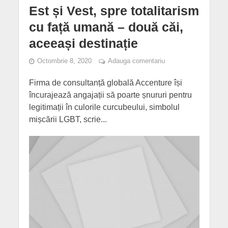
Est și Vest, spre totalitarism
cu față umană – două căi,
aceeași destinație
Octombrie 8, 2020
Adauga comentariu
Firma de consultanță globală Accenture își
încurajează angajații să poarte șnururi pentru
legitimații în culorile curcubeului, simbolul
mișcării LGBT, scrie...