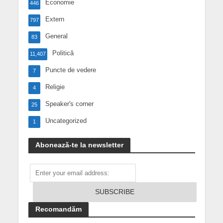
Economie
446
Extern
797
General
83
Politică
11,407
Puncte de vedere
7
Religie
4
Speaker's corner
25
Uncategorized
1
Abonează-te la newsletter
Recomandăm