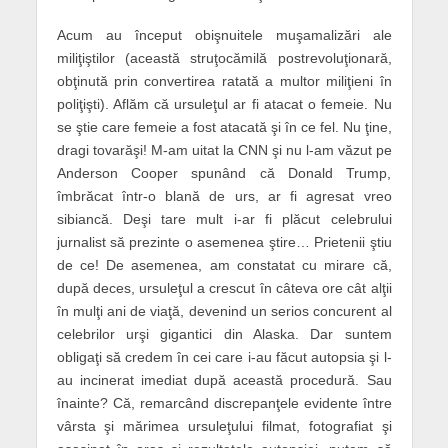
Acum au început obişnuitele muşamalizări ale
miliţiştilor (această struţocămilă postrevoluţionară,
obţinută prin convertirea ratată a multor miliţieni în
poliţişti). Aflăm că ursuleţul ar fi atacat o femeie. Nu
se ştie care femeie a fost atacată şi în ce fel. Nu ţine,
dragi tovarăşi! M-am uitat la CNN şi nu l-am văzut pe
Anderson Cooper spunând că Donald Trump,
îmbrăcat într-o blană de urs, ar fi agresat vreo
sibiancă. Deşi tare mult i-ar fi plăcut celebrului
jurnalist să prezinte o asemenea ştire… Prietenii ştiu
de ce! De asemenea, am constatat cu mirare că,
după deces, ursuleţul a crescut în câteva ore cât alţii
în mulţi ani de viaţă, devenind un serios concurent al
celebrilor urşi gigantici din Alaska. Dar suntem
obligaţi să credem în cei care i-au făcut autopsia şi l-
au incinerat imediat după această procedură. Sau
înainte? Că, remarcând discrepanţele evidente între
vârsta şi mărimea ursuleţului filmat, fotografiat şi