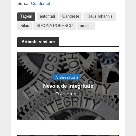
Sursa:
Cotidianul
Tag-uri
autoritati
Gandeste
Klaus Iohannis
Sibiu
SIMONA POPESCU
ursulet
Articole similare
Analize și opinii
Nevoia de integritate
Acum 1 zi