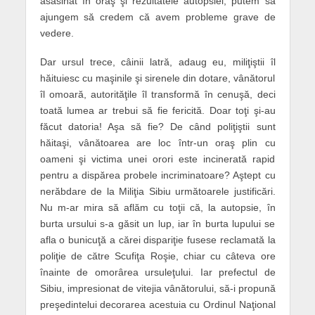
asasinat în oraş şi rezultatele autopsiei, putem să
ajungem să credem că avem probleme grave de
vedere.
Dar ursul trece, câinii latră, adaug eu, miliţiştii îl
hăituiesc cu maşinile şi sirenele din dotare, vânătorul
îl omoară, autorităţile îl transformă în cenuşă, deci
toată lumea ar trebui să fie fericită. Doar toţi şi-au
făcut datoria! Aşa să fie? De când poliţiştii sunt
hăitaşi, vânătoarea are loc într-un oraş plin cu
oameni şi victima unei orori este incinerată rapid
pentru a dispărea probele incriminatoare? Aştept cu
nerăbdare de la Miliţia Sibiu următoarele justificări.
Nu m-ar mira să aflăm cu toţii că, la autopsie, în
burta ursului s-a găsit un lup, iar în burta lupului se
afla o bunicuţă a cărei dispariţie fusese reclamată la
poliţie de către Scufiţa Roşie, chiar cu câteva ore
înainte de omorârea ursuleţului. Iar prefectul de
Sibiu, impresionat de vitejia vânătorului, să-i propună
preşedintelui decorarea acestuia cu Ordinul Naţional