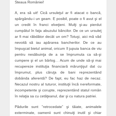
Steaua României!
A, era să uit! Cică ursuleţul ar fi atacat o bancă,
spărgându-i un geam. E posibil, poate o fi avut şi el
un credit în franci elveţieni. Mulţi şi-au pierdut
cumpătul în faţa abuzului băncilor. De ce un ursuleţ
ar fi mai răbdător decât un om? Totuşi, aici mă văd
nevoită să iau apărarea bancherilor. De ce au
împuşcat bietul animal, oricum îl jupuia banca de viu
pentru nesăbuinţa de a se împrumuta ca să-şi
cumpere şi el un bârlog… Acum de unde să-şi mai
recupereze instituţia financiară mărunţişul dat cu
împrumut, plus căruţa de bani reprezentând
dobânda aferentă? De fapt, eu fac haz de necaz.
Necazul nostru al tuturor, instituţii încă nereformate,
incompetente şi corupte, reprezentând statul român
în relaţia sa cu cetăţeanul, dar şi cu natura patriei.
Pădurile sunt ”retrocedate” şi tăiate, animalele
exterminate, oamenii sunt chinuiţi inutil şi chiar