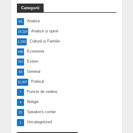
Categorii
Analize
60
Analize și opinii
18,119
Cultură și Familie
1,330
Economie
446
Extern
797
General
83
Politică
11,407
Puncte de vedere
7
Religie
4
Speaker's corner
25
Uncategorized
1