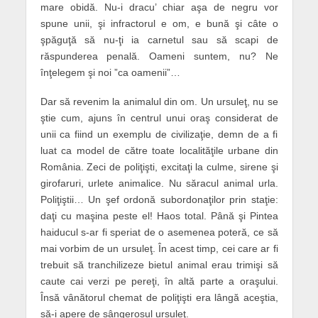
mare obidă. Nu-i dracu’ chiar aşa de negru vor
spune unii, şi infractorul e om, e bună şi câte o
şpăguţă să nu-ţi ia carnetul sau să scapi de
răspunderea penală. Oameni suntem, nu? Ne
înţelegem şi noi ”ca oamenii”…
Dar să revenim la animalul din om. Un ursuleţ, nu se
ştie cum, ajuns în centrul unui oraş considerat de
unii ca fiind un exemplu de civilizaţie, demn de a fi
luat ca model de către toate localităţile urbane din
România. Zeci de poliţişti, excitaţi la culme, sirene şi
girofaruri, urlete animalice. Nu săracul animal urla.
Poliţiştii… Un şef ordonă subordonaţilor prin staţie:
daţi cu maşina peste el! Haos total. Până şi Pintea
haiducul s-ar fi speriat de o asemenea poteră, ce să
mai vorbim de un ursuleţ. În acest timp, cei care ar fi
trebuit să tranchilizeze bietul animal erau trimişi să
caute cai verzi pe pereţi, în altă parte a oraşului.
Însă vânătorul chemat de poliţişti era lângă aceştia,
să-i apere de sângerosul ursuleţ.