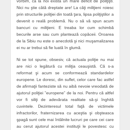
vorbim, că la noi există un mare deficit de poliţişti.
Nici nu ştie câtă dreptate are! La câţi miliţieni roiesc
prin structurile poliţiei din toată ţara, lipsa poliţiştilor a
devenit o reală problemă. Nu o să vă spun acum
bancuri cu miliţieni. E treaba lor cum schimbă
becurile arse sau cum plantează copăceii. Oroarea
de la Sibiu nu este o anecdotă şi nici muşamalizarea
ei nu ar trebui să fie luată în glumă.
Ni se tot spune, obsesiv, că actuala poliţie nu mai
are nici o legătură cu miliţia ceauşistă. Că s-a
reformat şi acum se conformează standardelor
europene. Le doresc, din suflet, celor care fac astfel
de afirmaţii fanteziste să nu aibă nevoie vreodată de
ajutorul poliţiei ”europene” de la noi. Pentru că altfel
vor fi siliţi de adevărata realitate să-şi înghită
cuvintele. Dezinteresul total faţă de victimele
infractorilor, fraternizarea cu aceştia şi obşteasca
şpagă sunt cele mai întâlnite lucruri pe care cei care
au cerut ajutorul acestei instituţii le povestesc cu