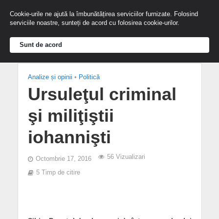
Cookie-urile ne ajută la îmbunătățirea serviciilor furnizate. Folosind
serviciile noastre, sunteți de acord cu folosirea cookie-urilor.
Sunt de acord
Analize și opinii
•
Politică
Ursuleţul criminal
şi miliţiştii
iohannişti
56 Vizualizari
Octombrie 17, 2016
5 Timp de citire