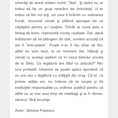
omorâţi de acest sistem numit ”Stat”. Şi statul nu ar
trebui să fie un grup restrâns de îmbuibaţi, ci ar
trebui să fim noi toţi, cei care îl hrănim cu sudoarea
frunţii, muncind cinstit şi plătind aproape tot ce
câştigăm pentru a-l susţine. Oricât ar suna asta a
limbaj de lemn, reprezintă crunta realitate. Dar, dacă
îndrăznim să ne plângem de stat, suntem acuzaţi că
am fi ”anti-sistem”. Poate n-ar fi rău chiar să fim,
altfel ne vom trezi, la un moment dat, hăituiţi şi
vânaţi cu acelaşi sadism ca în cazul bietului ursuleţ
de la Sibiu. Ce legătură are titlul cu articolul? Nici
una probabil. Iohannis se poate apăra spunând că
nu are nici o legătură cu miliţiştii din oraş. Că el, ca
primar atâţia ani, nu trebuia să se ocupe şi de
instituţiile responsabile cu ordinea publică pentru că
altfel nu ar mai avut timp de meditaţii şi ar fi rămas,
săracul, fără locuinţe…
Autor: Simona Popescu