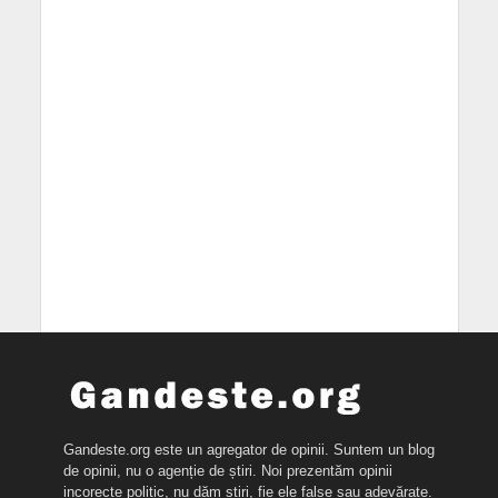
Gandeste.org este un agregator de opinii. Suntem un blog
de opinii, nu o agenție de știri. Noi prezentăm opinii
incorecte politic, nu dăm știri, fie ele false sau adevărate.