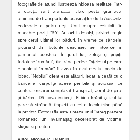
fotografie de atunci ilustrează hidoasa realitate: într-
o căruţă sunt aruncate, claie peste grămadă,
amintind de transporturile asasinaţilor de la Auscwitz,
cadavrele a patru urşi. Unul asupra celuilalt, în
macabre poziţii “69”. Au ochii deshişi, privind tragic
spre cerul ultimei lor păduri, în vreme ce sângele,
picurând din boturile deschise, se întoarce în
pământul acesteia. În jurul lor, zeloşi şi pripiţi,
forfotesc “rumâni”, ilustrând perfect înţelesul pe care
etnonimul “rumân” îl avea în evul mediu: acela de
iobag. “Nobilul” client este alături, legat la ceafă cu o
bandana, cârpuliţa aceea penibilă şi soioasă, ce
conferă oricărui complexat transpirat, aerul de pirat
şi bărbat. Dă ceva indicaţii. E bine hrănit şi izul lui
pare să străbată, împletit cu cel al localnicilor, până
la privitor. Fotografia este sinteza unui întreg prezent
românesc: un învălmăşag decerebrat de victime,
slugoi şi profitori.
Autor: Nicolae R Daramus