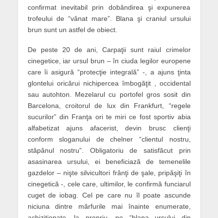
confirmat inevitabil prin dobândirea şi expunerea
trofeului de “vânat mare”. Blana şi craniul ursului
brun sunt un astfel de obiect.
De peste 20 de ani, Carpaţii sunt raiul crimelor
cinegetice, iar ursul brun – în ciuda legilor europene
care îi asigură “protecţie integrală” -, a ajuns ţinta
glontelui oricărui nichipercea îmbogăţit , occidental
sau autohton. Mezelarul cu portofel gros sosit din
Barcelona, croitorul de lux din Frankfurt, “regele
sucurilor” din Franţa ori te miri ce fost sportiv abia
alfabetizat ajuns afacerist, devin brusc clienţi
conform sloganului de chelner “clientul nostru,
stăpânul nostru”. Obligatoriu de satisfăcut prin
asasinarea ursului, ei beneficiază de temenelile
gazdelor – nişte silvicultori frânţi de şale, pripăşiţi în
cinegetică -, cele care, ultimilor, le confirmă funciarul
cuget de iobag. Cel pe care nu îl poate ascunde
niciuna dintre mărfurile mai înainte enumerate,
achiziţionate, la propriu, pe “blana ursului din