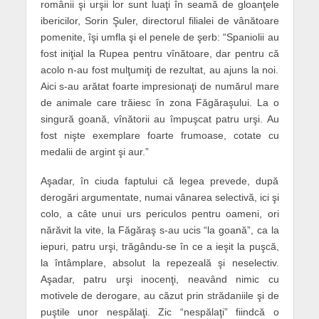
românii şi urşii lor sunt luaţi în seamă de gloanţele
ibericilor, Sorin Şuler, directorul filialei de vânătoare
pomenite, îşi umfla şi el penele de şerb: “Spaniolii au
fost iniţial la Rupea pentru vînătoare, dar pentru că
acolo n-au fost mulţumiţi de rezultat, au ajuns la noi.
Aici s-au arătat foarte impresionaţi de numărul mare
de animale care trăiesc în zona Făgăraşului. La o
singură goană, vînătorii au împuşcat patru urşi. Au
fost nişte exemplare foarte frumoase, cotate cu
medalii de argint şi aur.”
Aşadar, în ciuda faptului că legea prevede, după
derogări argumentate, numai vânarea selectivă, ici şi
colo, a câte unui urs periculos pentru oameni, ori
nărăvit la vite, la Făgăraş s-au ucis “la goană”, ca la
iepuri, patru urşi, trăgându-se în ce a ieşit la puşcă,
la întâmplare, absolut la repezeală şi neselectiv.
Aşadar, patru urşi inocenţi, neavând nimic cu
motivele de derogare, au căzut prin strădaniile şi de
puştile unor nespălaţi. Zic “nespălaţi” fiindcă o