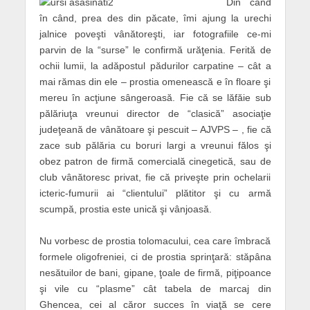
Din când
în când, prea des din păcate, îmi ajung la urechi
jalnice poveşti vânătoreşti, iar fotografiile ce-mi
parvin de la “surse” le confirmă urăţenia. Ferită de
ochii lumii, la adăpostul pădurilor carpatine – cât a
mai rămas din ele – prostia omenească e în floare şi
mereu în acţiune sângeroasă. Fie că se lăfăie sub
pălăriuţa vreunui director de “clasică” asociaţie
judeţeană de vânătoare şi pescuit – AJVPS – , fie că
zace sub pălăria cu boruri largi a vreunui fălos şi
obez patron de firmă comercială cinegetică, sau de
club vânătoresc privat, fie că priveşte prin ochelarii
icteric-fumurii ai “clientului” plătitor şi cu armă
scumpă, prostia este unică şi vânjoasă.
Nu vorbesc de prostia tolomacului, cea care îmbracă
formele oligofreniei, ci de prostia sprinţară: stăpâna
nesătuilor de bani, gipane, ţoale de firmă, piţipoance
şi vile cu “plasme” cât tabela de marcaj din
Ghencea, cei al căror succes în viaţă se cere