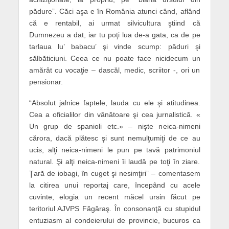
pădure”. Căci aşa e în România atunci când, aflând
că e rentabil, ai urmat silvicultura ştiind că
Dumnezeu a dat, iar tu poţi lua de-a gata, ca de pe
tarlaua lu’ babacu’ şi vinde scump: păduri şi
sălbăticiuni. Ceea ce nu poate face nicidecum un
amărât cu vocaţie – dascăl, medic, scriitor -, ori un
pensionar.
“Absolut jalnice faptele, lauda cu ele şi atitudinea.
Cea a oficialilor din vânătoare şi cea jurnalistică. «
Un grup de spanioli etc.» – nişte neica-nimeni
cărora, dacă plătesc şi sunt nemulţumiţi de ce au
ucis, alţi neica-nimeni le pun pe tavă patrimoniul
natural. Şi alţi neica-nimeni îi laudă pe toţi în ziare.
Ţară de iobagi, în cuget şi nesimţiri” – comentasem
la citirea unui reportaj care, începând cu acele
cuvinte, elogia un recent măcel ursin făcut pe
teritoriul AJVPS Făgăraş. În consonanţă cu stupidul
entuziasm al condeierului de provincie, bucuros ca