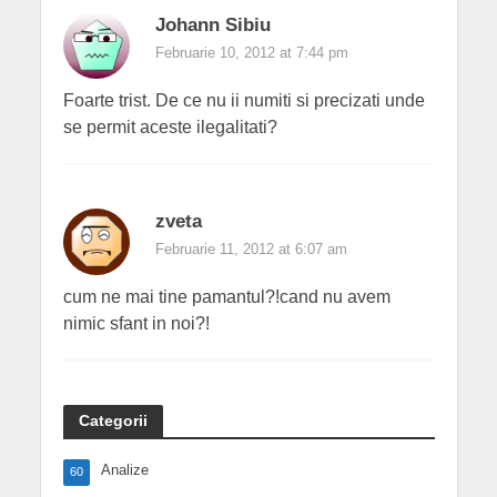
Johann Sibiu
Februarie 10, 2012 at 7:44 pm
Foarte trist. De ce nu ii numiti si precizati unde
se permit aceste ilegalitati?
zveta
Februarie 11, 2012 at 6:07 am
cum ne mai tine pamantul?!cand nu avem
nimic sfant in noi?!
Categorii
Analize
60