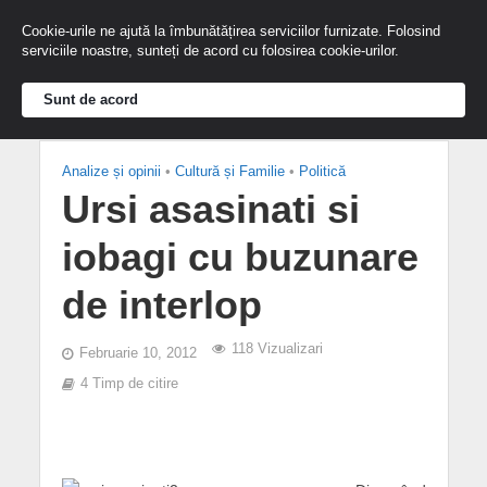
Cookie-urile ne ajută la îmbunătățirea serviciilor furnizate. Folosind
serviciile noastre, sunteți de acord cu folosirea cookie-urilor.
Sunt de acord
Analize și opinii
•
Cultură și Familie
•
Politică
Ursi asasinati si
iobagi cu buzunare
de interlop
118 Vizualizari
Februarie 10, 2012
4 Timp de citire