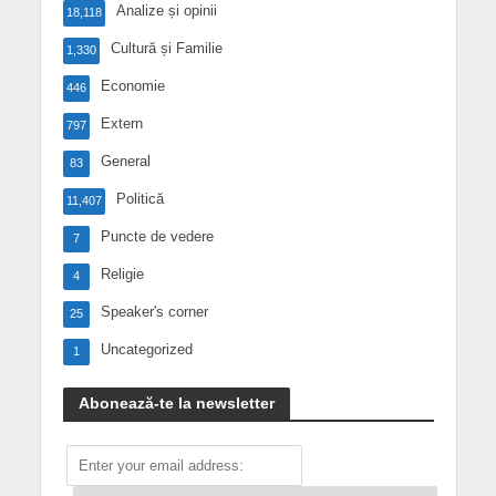
Analize și opinii
18,118
Cultură și Familie
1,330
Economie
446
Extern
797
General
83
Politică
11,407
Puncte de vedere
7
Religie
4
Speaker's corner
25
Uncategorized
1
Abonează-te la newsletter