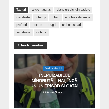
Tag-uri
ajvps fagaras
blana ursului din padure
Gandeste
interlop
iobag
nicolae r daramus
profitori
prostie
slugoi
ursi asasinati
vanatoare
victime
Articole similare
Analize și opinii
INEPUIZABILUL
MÎNDRUȚĂ – HAI, ÎNCĂ
UN UN EPISOD ȘI GATA!
Acum 3 zile