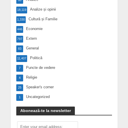
Analize și opinii
18,119
Cultură și Familie
1,330
Economie
446
Extern
797
General
83
Politică
11,407
Puncte de vedere
7
Religie
4
Speaker's corner
25
Uncategorized
1
Abonează-te la newsletter