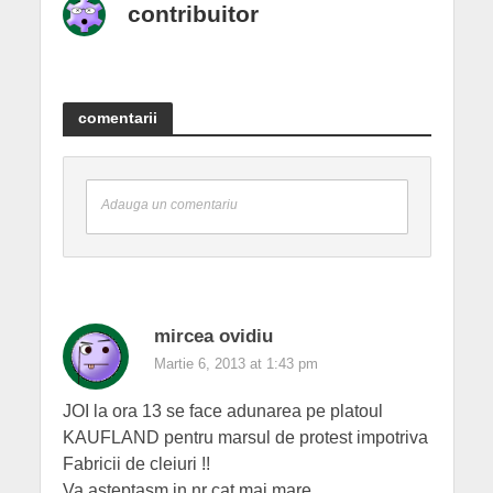
contribuitor
comentarii
Adauga un comentariu
mircea ovidiu
Martie 6, 2013 at 1:43 pm
JOI la ora 13 se face adunarea pe platoul
KAUFLAND pentru marsul de protest impotriva
Fabricii de cleiuri !!
Va asteptasm in nr cat mai mare.