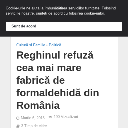
Cookie-urile ne ajută la îmbunătățirea serviciilor furnizate. Folosind
serviciile noastre, sunteți de acord cu folosirea cookie-urilor.
Sunt de acord
Cultură și Familie
•
Politică
Reghinul refuză
cea mai mare
fabrică de
formaldehidă din
România
190 Vizualizari
Martie 6, 2013
3 Timp de citire