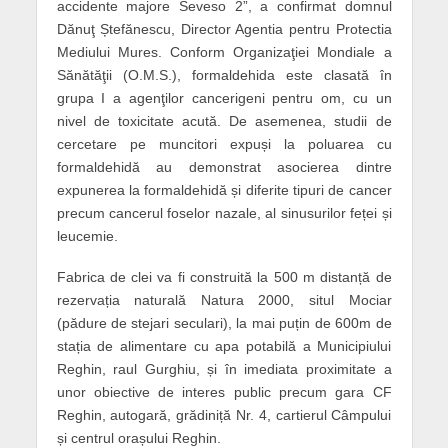
accidente majore Seveso 2”, a confirmat domnul
Dănuţ Ștefănescu, Director Agentia pentru Protectia
Mediului Mures. Conform Organizaţiei Mondiale a
Sănătăţii (O.M.S.), formaldehida este clasată în
grupa I a agenţilor cancerigeni pentru om, cu un
nivel de toxicitate acută. De asemenea, studii de
cercetare pe muncitori expuși la poluarea cu
formaldehidă au demonstrat asocierea dintre
expunerea la formaldehidă și diferite tipuri de cancer
precum cancerul foselor nazale, al sinusurilor feței și
leucemie.
Fabrica de clei va fi construită la 500 m distanță de
rezervația naturală Natura 2000, situl Mociar
(pădure de stejari seculari), la mai puțin de 600m de
stația de alimentare cu apa potabilă a Municipiului
Reghin, raul Gurghiu, și în imediata proximitate a
unor obiective de interes public precum gara CF
Reghin, autogară, grădiniță Nr. 4, cartierul Câmpului
și centrul orașului Reghin.