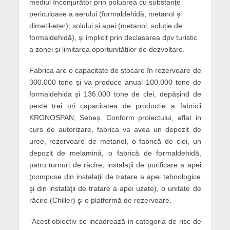
mediul înconjurător prin poluarea cu substanțe
periculoase a aerului (formaldehidă, metanol și
dimetil-ețer), solului și apei (metanol, soluție de
formaldehidă), și implicit prin declasarea dpv turistic
a zonei și limitarea oportunităților de dezvoltare.
Fabrica are o capacitate de stocare în rezervoare de
300.000 tone și va produce anual 100.000 tone de
formaldehida și 136.000 tone de clei, depășind de
peste trei ori capacitatea de productie a fabricii
KRONOSPAN, Sebeș. Conform proiectului, aflat in
curs de autorizare, fabrica va avea un depozit de
uree, rezervoare de metanol, o fabrică de clei, un
depozit de melamină, o fabrică de formaldehidă,
patru turnuri de răcire, instalaţii de purificare a apei
(compuse din instalaţii de tratare a apei tehnologice
şi din instalaţii de tratare a apei uzate), o unitate de
răcire (Chiller) şi o platformă de rezervoare.
”Acest obiectiv se incadrează in categoria de risc de