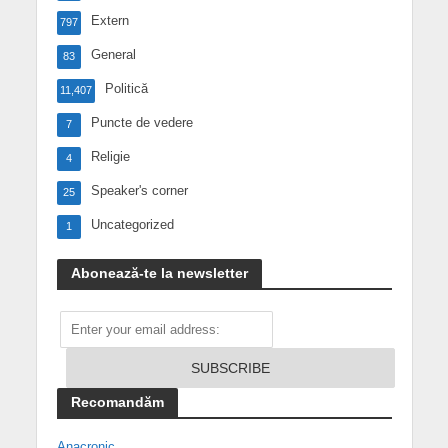
Extern
797
General
83
Politică
11,407
Puncte de vedere
7
Religie
4
Speaker's corner
25
Uncategorized
1
Abonează-te la newsletter
Recomandăm
Anacronic