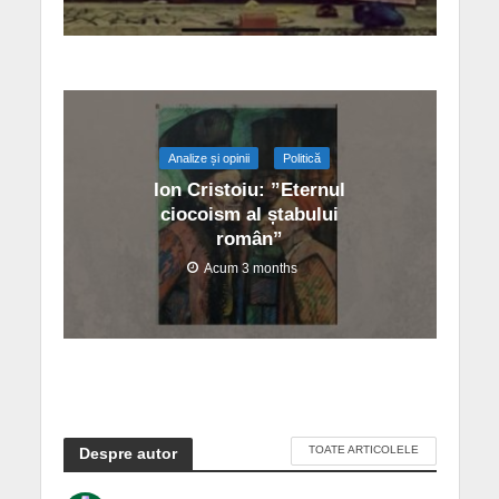
Analize și opinii
Politică
Ion Cristoiu: ”Eternul
ciocoism al ștabului
român”
Acum 3 months
TOATE ARTICOLELE
Despre autor