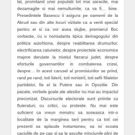
lat, promitand unei populatii tot mai saracite, mai
dezamagite si mai nemultumite, ca va fi… bine.
Presedintele Basescu ii asigura pe oamenii de la
Abrud sau din alte locuri vizitate ca a venit special
pentru ei si ca vor avea slujbe, premierul Boc
vorbeste, cu o nonsalanta tipica demagogului din
politica autohtona, despre reabilitarea drumurilor,
electrificarea catunelor, despre proiectele economice
majore derulate la nivelul fiecarui judet, despre
eforturile guvernantilor in combaterea crizei,
despre… In acest carusel al promisiunilor se prind,
rand pe rand, toti liderii, toti ministrii, toti sefii filialelor
partidelor, fie ei la Putere sau in Opozitie. Din
pacate, vorbele goale ale alesilor nu mai au impactul
preconizat. Discursurile electorale sunt primite cu
fluieraturi, cu critici, cu proteste. Nu mai este
suficient ca vreun ministru sa soseasca intr-o
localitate de la marginea tarii pentru ca toti cei
prezenti sa aplaude instantaneu, sa isi scoata
caciulile de pe cap si sa le asculte minciunile plini de