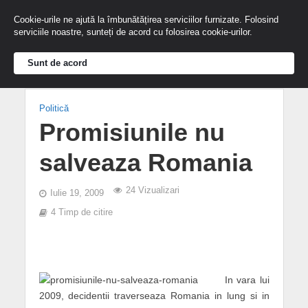
Cookie-urile ne ajută la îmbunătățirea serviciilor furnizate. Folosind
serviciile noastre, sunteți de acord cu folosirea cookie-urilor.
Sunt de acord
Politică
Promisiunile nu
salveaza Romania
24 Vizualizari
Iulie 19, 2009
4 Timp de citire
In vara lui
2009, decidentii traverseaza Romania in lung si in