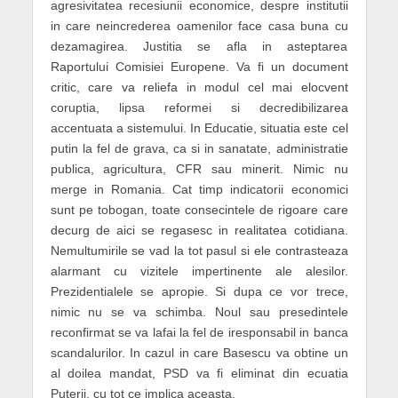
agresivitatea recesiunii economice, despre institutii
in care neincrederea oamenilor face casa buna cu
dezamagirea. Justitia se afla in asteptarea
Raportului Comisiei Europene. Va fi un document
critic, care va reliefa in modul cel mai elocvent
coruptia, lipsa reformei si decredibilizarea
accentuata a sistemului. In Educatie, situatia este cel
putin la fel de grava, ca si in sanatate, administratie
publica, agricultura, CFR sau minerit. Nimic nu
merge in Romania. Cat timp indicatorii economici
sunt pe tobogan, toate consecintele de rigoare care
decurg de aici se regasesc in realitatea cotidiana.
Nemultumirile se vad la tot pasul si ele contrasteaza
alarmant cu vizitele impertinente ale alesilor.
Prezidentialele se apropie. Si dupa ce vor trece,
nimic nu se va schimba. Noul sau presedintele
reconfirmat se va lafai la fel de iresponsabil in banca
scandalurilor. In cazul in care Basescu va obtine un
al doilea mandat, PSD va fi eliminat din ecuatia
Puterii, cu tot ce implica aceasta.