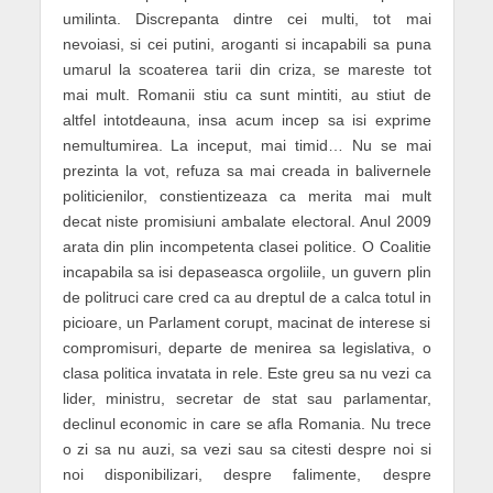
umilinta. Discrepanta dintre cei multi, tot mai
nevoiasi, si cei putini, aroganti si incapabili sa puna
umarul la scoaterea tarii din criza, se mareste tot
mai mult. Romanii stiu ca sunt mintiti, au stiut de
altfel intotdeauna, insa acum incep sa isi exprime
nemultumirea. La inceput, mai timid… Nu se mai
prezinta la vot, refuza sa mai creada in balivernele
politicienilor, constientizeaza ca merita mai mult
decat niste promisiuni ambalate electoral. Anul 2009
arata din plin incompetenta clasei politice. O Coalitie
incapabila sa isi depaseasca orgoliile, un guvern plin
de politruci care cred ca au dreptul de a calca totul in
picioare, un Parlament corupt, macinat de interese si
compromisuri, departe de menirea sa legislativa, o
clasa politica invatata in rele. Este greu sa nu vezi ca
lider, ministru, secretar de stat sau parlamentar,
declinul economic in care se afla Romania. Nu trece
o zi sa nu auzi, sa vezi sau sa citesti despre noi si
noi disponibilizari, despre falimente, despre