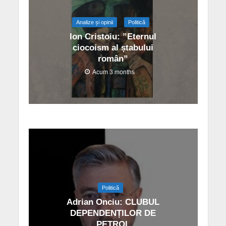
Analize și opinii
Politică
Ion Cristoiu: ”Eternul
ciocoism al ștabului
român”
Acum 3 months
Politică
Adrian Onciu: CLUBUL
DEPENDENȚILOR DE
PETROL