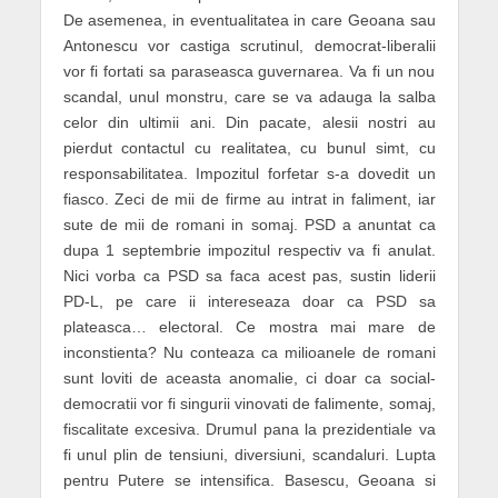
De asemenea, in eventualitatea in care Geoana sau
Antonescu vor castiga scrutinul, democrat-liberalii
vor fi fortati sa paraseasca guvernarea. Va fi un nou
scandal, unul monstru, care se va adauga la salba
celor din ultimii ani. Din pacate, alesii nostri au
pierdut contactul cu realitatea, cu bunul simt, cu
responsabilitatea. Impozitul forfetar s-a dovedit un
fiasco. Zeci de mii de firme au intrat in faliment, iar
sute de mii de romani in somaj. PSD a anuntat ca
dupa 1 septembrie impozitul respectiv va fi anulat.
Nici vorba ca PSD sa faca acest pas, sustin liderii
PD-L, pe care ii intereseaza doar ca PSD sa
plateasca… electoral. Ce mostra mai mare de
inconstienta? Nu conteaza ca milioanele de romani
sunt loviti de aceasta anomalie, ci doar ca social-
democratii vor fi singurii vinovati de falimente, somaj,
fiscalitate excesiva. Drumul pana la prezidentiale va
fi unul plin de tensiuni, diversiuni, scandaluri. Lupta
pentru Putere se intensifica. Basescu, Geoana si