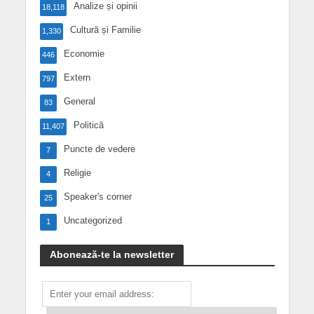
Analize și opinii
18,118
Cultură și Familie
1,330
Economie
446
Extern
797
General
83
Politică
11,407
Puncte de vedere
7
Religie
4
Speaker's corner
25
Uncategorized
1
Abonează-te la newsletter