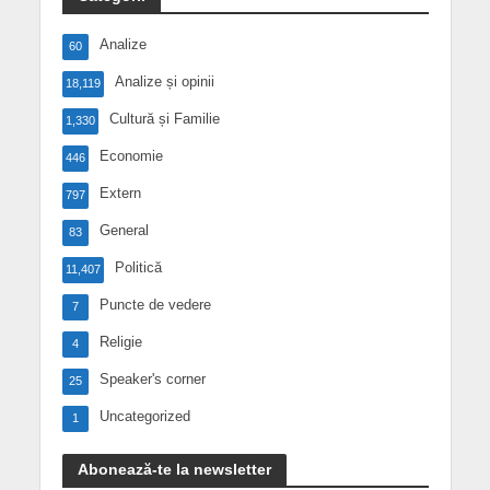
Analize
60
Analize și opinii
18,119
Cultură și Familie
1,330
Economie
446
Extern
797
General
83
Politică
11,407
Puncte de vedere
7
Religie
4
Speaker's corner
25
Uncategorized
1
Abonează-te la newsletter