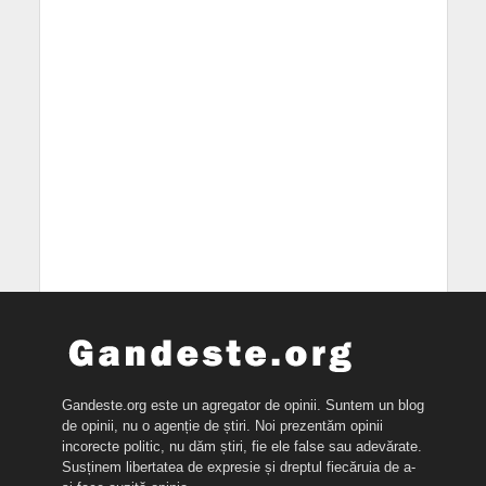
Gandeste.org este un agregator de opinii. Suntem un blog
de opinii, nu o agenție de știri. Noi prezentăm opinii
incorecte politic, nu dăm știri, fie ele false sau adevărate.
Susținem libertatea de expresie și dreptul fiecăruia de a-