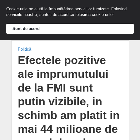
Cookie-urile ne ajută la îmbunătățirea serviciilor furnizate. Folosind
serviciile noastre, sunteți de acord cu folosirea cookie-urilor.
Sunt de acord
Politică
Efectele pozitive
ale imprumutului
de la FMI sunt
putin vizibile, in
schimb am platit in
mai 44 milioane de