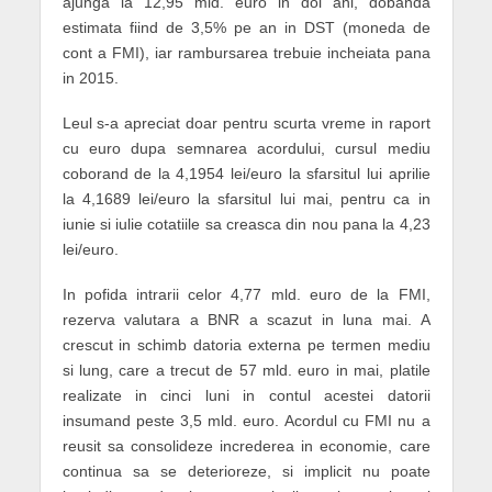
ajunga la 12,95 mld. euro in doi ani, dobanda
estimata fiind de 3,5% pe an in DST (moneda de
cont a FMI), iar rambursarea trebuie incheiata pana
in 2015.
Leul s-a apreciat doar pentru scurta vreme in raport
cu euro dupa semnarea acordului, cursul mediu
coborand de la 4,1954 lei/euro la sfarsitul lui aprilie
la 4,1689 lei/euro la sfarsitul lui mai, pentru ca in
iunie si iulie cotatiile sa creasca din nou pana la 4,23
lei/euro.
In pofida intrarii celor 4,77 mld. euro de la FMI,
rezerva valutara a BNR a scazut in luna mai. A
crescut in schimb datoria externa pe termen mediu
si lung, care a trecut de 57 mld. euro in mai, platile
realizate in cinci luni in contul acestei datorii
insumand peste 3,5 mld. euro. Acordul cu FMI nu a
reusit sa consolideze increderea in economie, care
continua sa se deterioreze, si implicit nu poate