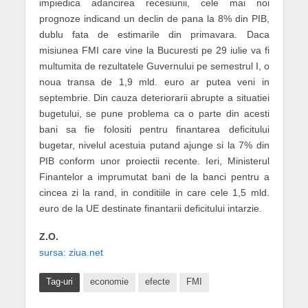
impiedica adancirea recesiunii, cele mai noi
prognoze indicand un declin de pana la 8% din PIB,
dublu fata de estimarile din primavara. Daca
misiunea FMI care vine la Bucuresti pe 29 iulie va fi
multumita de rezultatele Guvernului pe semestrul I, o
noua transa de 1,9 mld. euro ar putea veni in
septembrie. Din cauza deteriorarii abrupte a situatiei
bugetului, se pune problema ca o parte din acesti
bani sa fie folositi pentru finantarea deficitului
bugetar, nivelul acestuia putand ajunge si la 7% din
PIB conform unor proiectii recente. Ieri, Ministerul
Finantelor a imprumutat bani de la banci pentru a
cincea zi la rand, in conditiile in care cele 1,5 mld.
euro de la UE destinate finantarii deficitului intarzie.
Z.O.
sursa: ziua.net
Tag-uri
economie
efecte
FMI