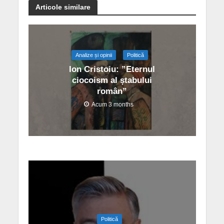
Articole similare
Analize și opinii
Politică
Ion Cristoiu: ”Eternul
ciocoism al ștabului
român”
Acum 3 months
Politică