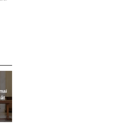
 mai
cât