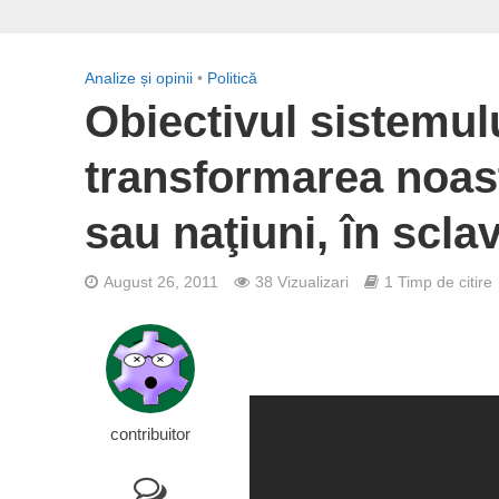
Analize și opinii
•
Politică
Obiectivul sistemul
transformarea noastr
sau naţiuni, în sclav
August 26, 2011
38 Vizualizari
1 Timp de citire
contribuitor