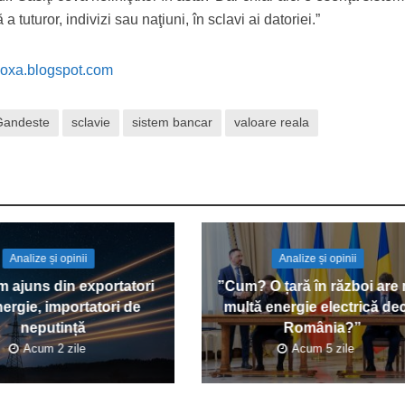
 tuturor, indivizi sau naţiuni, în sclavi ai datoriei.”
doxa.blogspot.com
Gandeste
sclavie
sistem bancar
valoare reala
Analize și opinii
Analize și opinii
 ajuns din exportatori
”Cum? O țară în război are
ergie, importatori de
multă energie electrică de
neputință
România?”
Acum 2 zile
Acum 5 zile