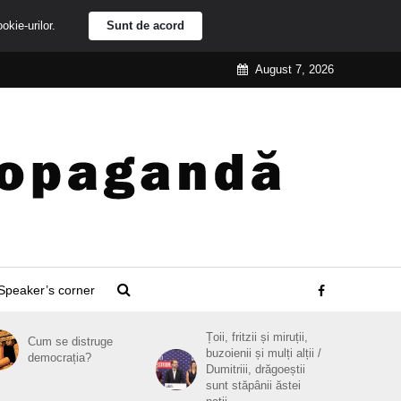
ookie-urilor.
Sunt de acord
August 7, 2026
Speaker’s corner
Țoii, fritzii și miruții,
Cum se distruge
buzoienii și mulți alții /
democrația?
Dumitriii, drăgoeștii
sunt stăpânii ăstei