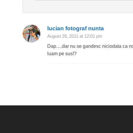
lucian fotograf nunta
August 26, 2011 at 12:01 pm
Dap….dar nu se gandesc niciodata ca no
luam pe sus!?