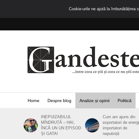
Cookie-urile ne ajută la îmbunătățirea se
Home
Despre blog
Analize și opinii
Politică
INEPUIZABILUL
Cum am ajuns din
MÎNDRUȚĂ – HAI,
exportatori de energ
ÎNCĂ UN UN EPISOD
importatori de
ȘI GATA!
neputință