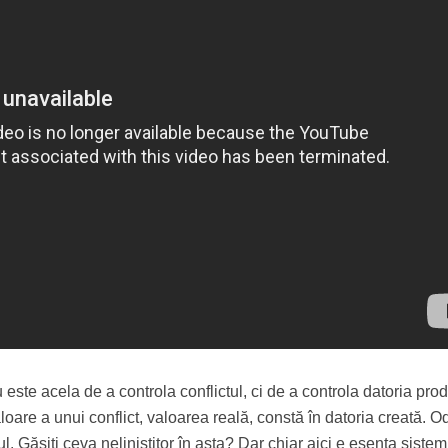
 este acela de a controla conflictul, ci de a controla datoria pro
loare a unui conflict, valoarea reală, constă în datoria creată. O
ul. Găsiţi ceva neliniştitor în asta? Dar chiar aici e esenţa sistem