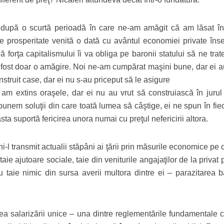
i, după o scurtă perioadă în care ne-am amăgit că am lăsat î
e prosperitate venită o dată cu avântul economiei private în
ă forţa capitalismului îi va obliga pe baronii statului să ne tra
A fost doar o amăgire. Noi ne-am cumpărat maşini bune, dar ei au
struit case, dar ei nu s-au priceput să le asigure
am extins oraşele, dar ei nu au vrut să construiască în jurul 
ropunem soluţii din care toată lumea să câştige, ei ne spun în fie
ta suportă fericirea unora numai cu preţul nefericirii altora.
i-l transmit actualii stăpâni ai ţării prin măsurile economice pe 
aie ajutoare sociale, taie din veniturile angajaţilor de la privat p
 nu taie nimic din sursa averii multora dintre ei – parazitarea 
 salarizării unice – una dintre reglementările fundamentale c