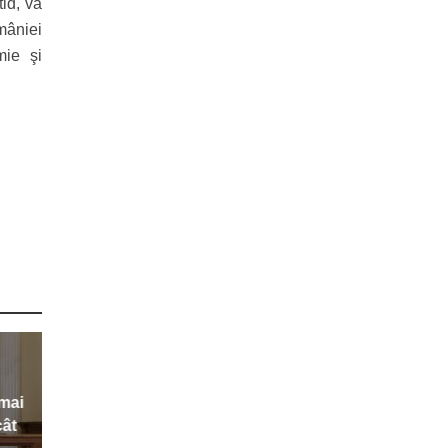
tid, va
mâniei
mie şi
 mai
cât