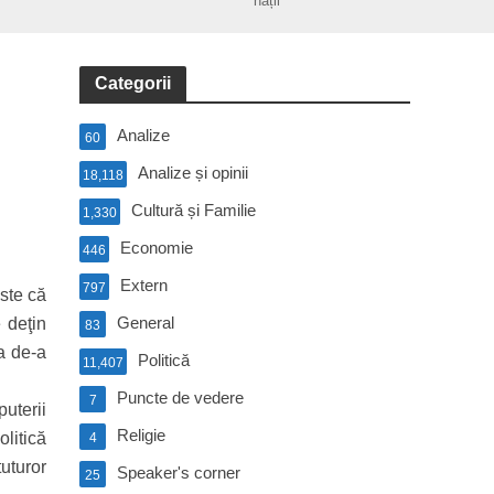
nații
Categorii
Analize
60
Analize și opinii
18,118
Cultură și Familie
1,330
Economie
446
Extern
797
ste că
General
 deţin
83
ea de-a
Politică
11,407
Puncte de vedere
7
uterii
Religie
olitică
4
tuturor
Speaker's corner
25