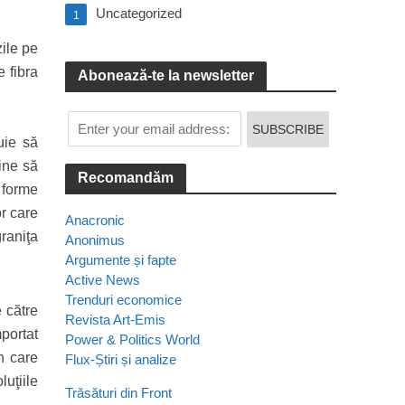
Uncategorized
1
zile pe
 fibra
Abonează-te la newsletter
uie să
ine să
Recomandăm
e forme
or care
Anacronic
graniţa
Anonimus
Argumente și fapte
Active News
Trenduri economice
 către
Revista Art-Emis
portat
Power & Politics World
n care
Flux-Știri și analize
luţiile
Trăsături din Front