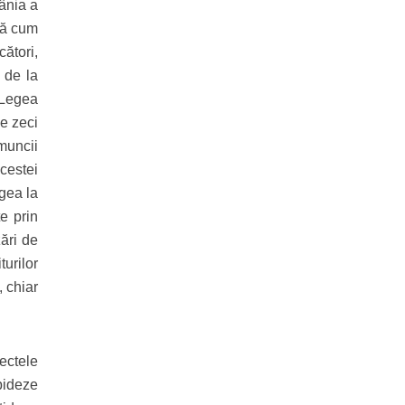
mânia a
pă cum
ători,
ă de la
 Legea
de zeci
 muncii
acestei
egea la
te prin
zări de
turilor
, chiar
ectele
pideze