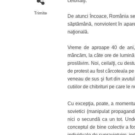
celorlalţi.
Trimite
De atunci încoace, România se a
săptămână, nonviolent în aparen
naţională.
Vreme de aproape 40 de ani, c
mâncăm, la câte ore de lumină ş
proslăvim. Noi, ceilalţi, cu des
de protest au fost cârcoteala pe l
veneau de sus şi furt din avutul
cutiilor de chibrituri pe care le 
Cu excepţia, poate, a momentul
sovietici (manipulat propagand
nici o secundă ca un tot. Unde
conceptul de bine colectiv a fost
individuale de supravieţuire, ind