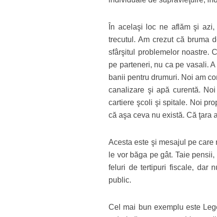
În acelaşi loc ne aflăm şi az
trecutul. Am crezut că bruma d
sfârşitul problemelor noastre. C
pe parteneri, nu ca pe vasali. 
banii pentru drumuri. Noi am con
canalizare şi apă curentă. Noi 
cartiere şcoli şi spitale. Noi p
că aşa ceva nu există. Că ţara as
Acesta este şi mesajul pe care n
le vor băga pe gât. Taie pensii, t
feluri de tertipuri fiscale, dar
public.
Cel mai bun exemplu este Legea