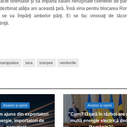
acte oneroase şi să împartă salarii neruşinate clientelei de par
 dezbinat atâţia ani această ţară. Însă vina pentru blocarea Ro
e se va împărţi ambelor părţi. Ei se fac vinovaţi de lăco
inţă.
manipulare
tara
tranșee
veniturile
Analize și opinii
Analize și opinii
 ajuns din exportatori
”Cum? O țară în război are
ergie, importatori de
multă energie electrică de