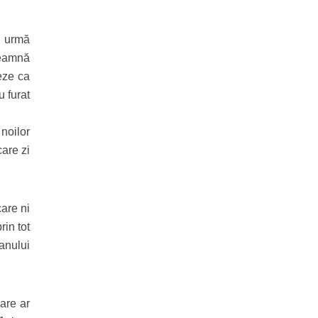
n urmă
seamnă
teze ca
 furat
noilor
care zi
care ni
rin tot
banului
are ar