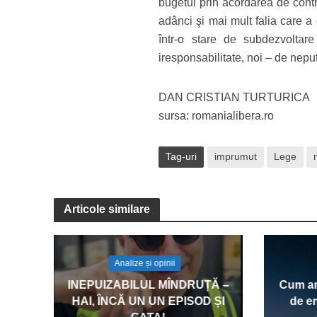
bugetul prin acordarea de contr
adânci şi mai mult falia care a
într-o stare de subdezvoltar
iresponsabilitate, noi – de neput
DAN CRISTIAN TURTURICA
sursa: romanialibera.ro
Tag-uri
imprumut
Lege
Articole similare
Analize și opinii
INEPUIZABILUL MÎNDRUȚĂ –
Cum am
HAI, ÎNCĂ UN UN EPISOD ȘI
de en