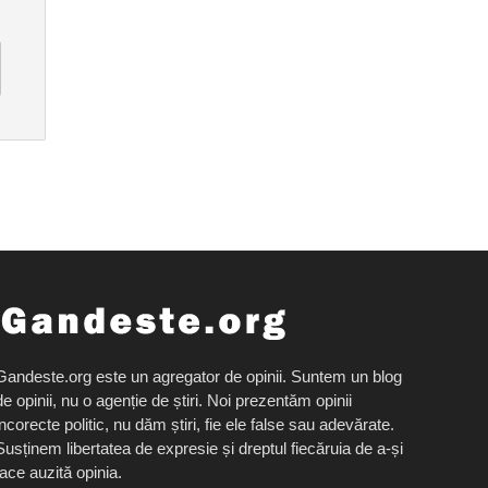
Gandeste.org este un agregator de opinii. Suntem un blog
de opinii, nu o agenție de știri. Noi prezentăm opinii
incorecte politic, nu dăm știri, fie ele false sau adevărate.
Susținem libertatea de expresie și dreptul fiecăruia de a-și
face auzită opinia.