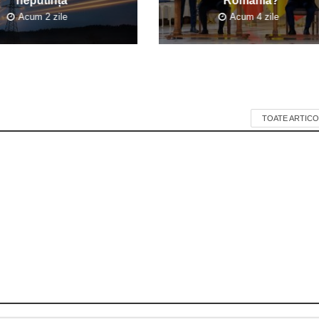
neputință
România?”
Acum 2 zile
Acum 4 zile
TOATE ARTICO