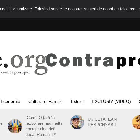
rviciilor furnizate. Folosind serviciile noastre, sunteți de acord cu folosirea c
Economie
Cultură și Familie
Extern
EXCLUSIV (VIDEO)
”Cum? O țară în
UN CETĂȚEAN
ie,
război are mai multă
RESPONSABIL
energie electrică
decât România?”