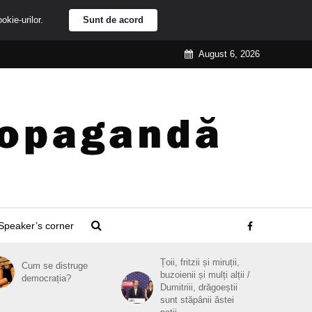
ookie-urilor.
Sunt de acord
August 6, 2026
Speaker’s corner
Țoii, fritzii și miruții,
Cum se distruge
buzoienii și mulți alții /
democrația?
Dumitriii, drăgoeștii
sunt stăpânii ăstei