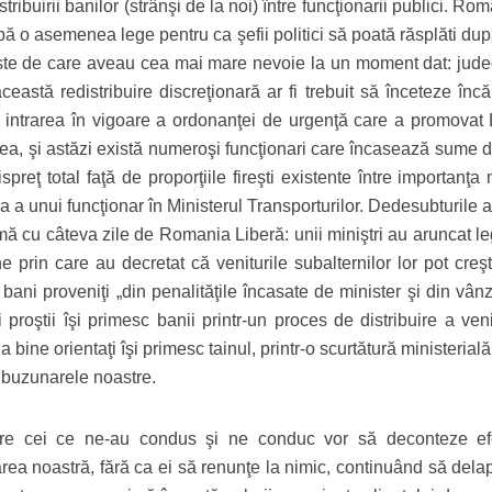
tribuirii banilor (strânşi de la noi) între funcţionarii publici. Ro
bă o asemenea lege pentru ca şefii politici să poată răsplăti du
aste de care aveau cea mai mare nevoie la un moment dat: judec
 această redistribuire discreţionară ar fi trebuit să înceteze înc
u intrarea în vigoare a ordonanţei de urgenţă care a promovat
stea, şi astăzi există numeroşi funcţionari care încasează sume 
spreţ total faţă de proporţiile fireşti existente între importanţa
a a unui funcţionar în Ministerul Transporturilor. Dedesubturile 
rmă cu câteva zile de Romania Liberă: unii miniştri au aruncat l
ne prin care au decretat că veniturile subalternilor lor pot creş
bani proveniţi „din penalităţile încasate de minister şi din vân
proştii îşi primesc banii printr-un proces de distribuire a veni
 bine orientaţi îşi primesc tainul, printr-o scurtătură ministerială
n buzunarele noastre.
are cei ce ne-au condus şi ne conduc vor să deconteze ef
rea noastră, fără ca ei să renunţe la nimic, continuând să dela