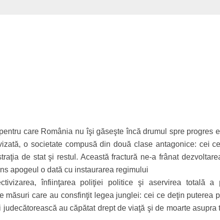
 pentru care România nu îşi găseşte încă drumul spre progres e
vizată, o societate compusă din două clase antagonice: cei ce
traţia de stat şi restul. Această fractură ne-a frânat dezvoltar
atins apogeul o dată cu instaurarea regimului
tivizarea, înfiinţarea poliţiei politice şi aservirea totală a p
le măsuri care au consfinţit legea junglei: cei ce deţin puterea p
şi judecătorească au căpătat drept de viaţă şi de moarte asupra 