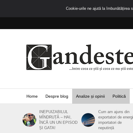
Cookie-urile ne ajută la îmbunătățirea se
Home
Despre blog
Analize și opinii
Politică
INEPUIZABILUL
Cum am ajuns din
MÎNDRUȚĂ – HAI,
exportatori de energ
ÎNCĂ UN UN EPISOD
importatori de
ȘI GATA!
neputință