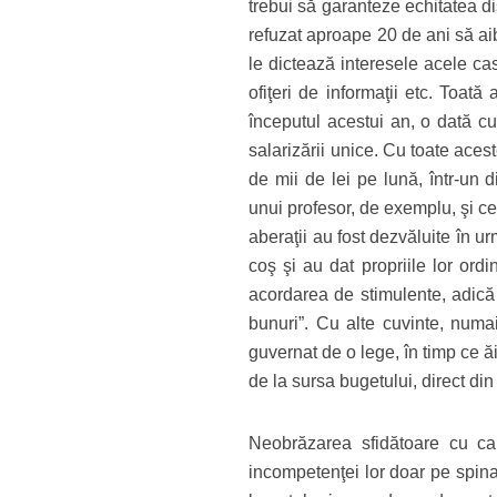
trebui să garanteze echitatea dis
refuzat aproape 20 de ani să ai
le dictează interesele acele c
ofiţeri de informaţii etc. Toată
începutul acestui an, o dată c
salarizării unice. Cu toate ace
de mii de lei pe lună, într-un di
unui profesor, de exemplu, şi ce
aberaţii au fost dezvăluite în u
coş şi au dat propriile lor ordi
acordarea de stimulente, adică 
bunuri”. Cu alte cuvinte, numai 
guvernat de o lege, în timp ce ăia
de la sursa bugetului, direct di
Neobrăzarea sfidătoare cu c
incompetenţei lor doar pe spina