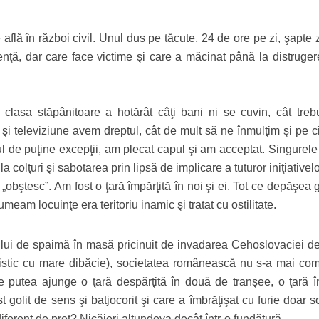
flă în război civil. Unul dus pe tăcute, 24 de ore pe zi, şapte 
ţă, dar care face victime şi care a măcinat până la distrugere
lasa stăpânitoare a hotărât câţi bani ni se cuvin, cât treb
i televiziune avem dreptul, cât de mult să ne înmulţim şi pe c
tul de puţine excepţii, am plecat capul şi am acceptat. Singurel
a colţuri şi sabotarea prin lipsă de implicare a tuturor iniţiativel
 „obştesc”. Am fost o ţară împărţită în noi şi ei. Tot ce depăşea 
numeam locuinţe era teritoriu inamic şi tratat cu ostilitate.
ui de spaimă în masă pricinuit de invadarea Cehoslovaciei de
istic cu mare dibăcie), societatea românească nu s-a mai com
 putea ajunge o ţară despărţită în două de tranşee, o ţară î
 golit de sens şi batjocorit şi care a îmbrăţişat cu furie doar so
iferent de preţ? Nicăieri altundeva decât într-o fundătură.