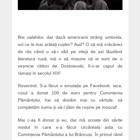
Bre valahilor, dar dacă americanii strâng umbrela,
voi ce le mai arătați rușilor? Aud? O să mă crăcănez
de râs când o să-i văd pe vitejii de azi lăudând
literatura rusă, toți o să miaune că ei sunt de o
veșnicie cititori de Dostoievski, fi-v-ar capul de
rămași în secolul XIX!
Revenind. S-a făcut o emulație pe Facebook: iaca,
rusul a donat 100 de euro pentru Cumințenia
Pământului, hai să donăm mai cu vârtute, să
completăm suma și să-l dăm de rușine pe moscal!
Mai c-aș fi donat și eu, dar mă scoate din sărite
modul în care s-a făcut circăreala asta cu
Cumințenia Pământului a lui Brâncuși. În primul rând