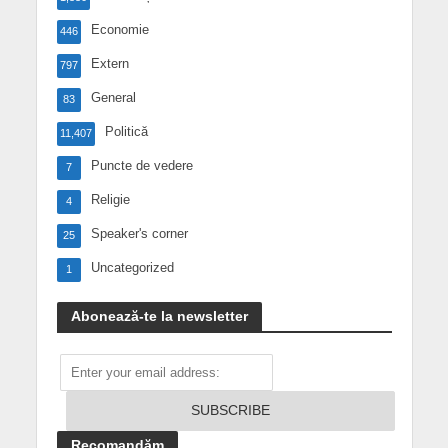
Economie
446
Extern
797
General
83
Politică
11,407
Puncte de vedere
7
Religie
4
Speaker's corner
25
Uncategorized
1
Abonează-te la newsletter
Recomandăm