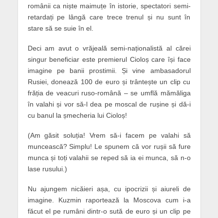
românii ca niște maimuțe în istorie, spectatori semi-
retardați pe lângă care trece trenul și nu sunt în
stare să se suie în el.
Deci am avut o vrăjeală semi-naționalistă al cărei
singur beneficiar este premierul Cioloș care își face
imagine pe banii prostimii. Și vine ambasadorul
Rusiei, donează 100 de euro și trântește un clip cu
frăția de veacuri ruso-română – se umflă mămăliga
în valahi și vor să-l dea pe moscal de rușine și dă-i
cu banul la șmecheria lui Cioloș!
(Am găsit soluția! Vrem să-i facem pe valahi să
muncească? Simplu! Le spunem că vor rușii să fure
munca și toți valahii se reped să ia ei munca, să n-o
lase rusului.)
Nu ajungem nicăieri așa, cu ipocrizii și aiureli de
imagine. Kuzmin raportează la Moscova cum i-a
făcut el pe rumâni dintr-o sută de euro și un clip pe