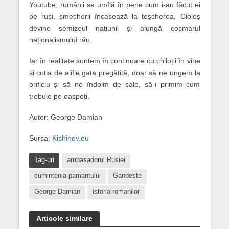
Youtube, rumânii se umflă în pene cum i-au făcut ei
pe ruși, șmecherii încasează la teșcherea, Cioloș
devine semizeul națiunii și alungă coșmarul
naționalismului rău.
Iar în realitate suntem în continuare cu chiloții în vine
și cutia de alifie gata pregătită, doar să ne ungem la
orificiu și să ne îndoim de șale, să-i primim cum
trebuie pe oaspeți.
Autor: George Damian
Sursa:
Kishinov.eu
Tag-uri
ambasadorul Rusiei
cumintenia pamantului
Gandeste
George Damian
istoria romanilor
Articole similare