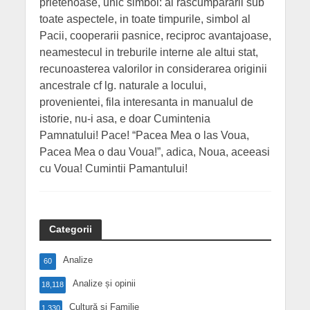
prietenoase, unic simbol: al rascumpararii sub
toate aspectele, in toate timpurile, simbol al
Pacii, cooperarii pasnice, reciproc avantajoase,
neamestecul in treburile interne ale altui stat,
recunoasterea valorilor in considerarea originii
ancestrale cf lg. naturale a locului,
provenientei, fila interesanta in manualul de
istorie, nu-i asa, e doar Cumintenia
Pamnatului! Pace! “Pacea Mea o las Voua,
Pacea Mea o dau Voua!”, adica, Noua, aceeasi
cu Voua! Cumintii Pamantului!
Categorii
Analize
60
Analize și opinii
18,118
Cultură și Familie
1,330