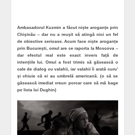
Ambasadorul Kuzmin a făcut niște aroganțe prin
Chișinău – dar nu a reușit să atingă nici un fel
de obiective serioase. Acum face niște aroganțe
prin București, omul are ce raporta la Moscova –
dar efectul real este exact invers față de
intențiile lui. Omul a fost trimis să găsească o
cale de dialog cu valahii, iar valahii îi arată curu’
și chiuie că ei au umbrelă americană. (o să se
găsească imediat vreun porcar care să mă bage
pe lista lui Dughin)