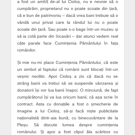
a fost un ambîț de-al lui Cioloș, nu e nevoie să o
cumpărăm, proprietarul nu o poate scoate din țară,
că e bun de patrimoniu – dacă vrea bani trebuie să o
vândă unui privat care la rândul lui nu o poate
scoate din țară. Sau poate s-o bage într-un muzeu și
să ia cotă parte din încasări – dar atunci vedem real
câte parale face Cumințenia Pământului în fața
românilor.
Și mie nu-mi place Cumințenia Pământului, că este
un simbol al faptului că românii sunt blocați într-un
veșnic neolitic. Apoi Cioloș a zis că dacă nu se
strâng banii va trebui să se suspende vânzarea și
donatorii își vor lua banii înapoi. O minciună, de fapt
cumpărătorul își va lua oricum banii, că așa scrie în
contract. Asta cu donațiile a fost o șmecherie de
imagine a lui Cioloș, să-și facă niște publicitate
naționalistă dintr-aia bună, cu binecuvântare de la
Pleșu. Să discute lumea despre cumințenia
românului. Și apoi a fost clipul ăla scârbos cu