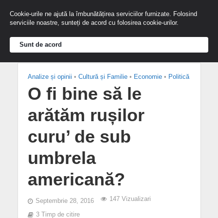
Cookie-urile ne ajută la îmbunătățirea serviciilor furnizate. Folosind
serviciile noastre, sunteți de acord cu folosirea cookie-urilor.
Sunt de acord
Analize și opinii
•
Cultură și Familie
•
Economie
•
Politică
O fi bine să le
arătăm rușilor
curu’ de sub
umbrela
americană?
147 Vizualizari
Septembrie 28, 2016
3 Timp de citire