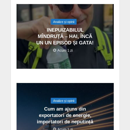
Analize și opinii
INEPUIZABILUL
MÎNDRUȚĂ – HAI, ÎNCĂ
UN UN EPISOD ȘI GATA!
Acum 1 zi
Analize și opinii
Cum am ajuns din
exportatori de energie,
importatori de neputință
Acum 1 zi