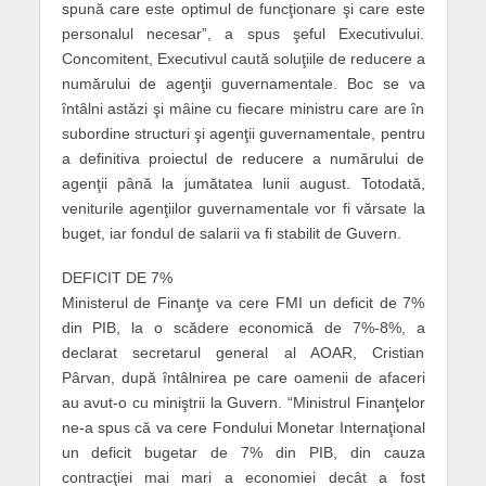
spună care este optimul de funcţionare şi care este
personalul necesar”, a spus şeful Executivului.
Concomitent, Executivul caută soluţiile de redu­cere a
numărului de agenţii guvernamentale. Boc se va
întâlni astăzi şi mâine cu fiecare ministru care are în
subordine structuri şi agenţii guvernamentale, pentru
a definitiva proiectul de reducere a numărului de
agenţii până la jumătatea lunii august. Totodată,
veniturile agenţiilor guvernamentale vor fi vărsate la
buget, iar fondul de salarii va fi stabilit de Guvern.
DEFICIT DE 7%
Ministerul de Finanţe va cere FMI un deficit de 7%
din PIB, la o scădere economică de 7%-8%, a
declarat secretarul general al AOAR, Cristian
Pârvan, după întâlnirea pe care oamenii de afaceri
au avut-o cu miniştrii la Guvern. “Minis­trul Finanţelor
ne-a spus că va cere Fondului Monetar Internaţional
un deficit bugetar de 7% din PIB, din cauza
contracţiei mai mari a economiei decât a fost