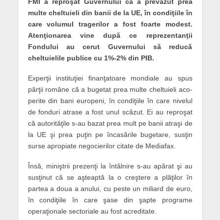
FMI a reproşat Guvernului că a prevăzut prea
multe cheltuieli din banii de la UE, în condiţiile în
care volumul tragerilor a fost foarte modest.
Atenţionarea vine după ce reprezentanţii
Fondului au cerut Guvernului să reducă
cheltuielile publice cu 1%-2% din PIB.
Experţii instituţiei finanţatoare mon­diale au spus
părţii române că a bugetat prea multe cheltuieli aco­
perite din bani europeni, în condiţiile în care nivelul
de fonduri atrase a fost unul scăzut. Ei au reproşat
că autorităţile s-au bazat prea mult pe banii atraşi de
la UE şi prea puţin pe încasările bugetare, susţin
surse apropiate negocierilor citate de Mediafax.
Însă, miniştrii prezenţi la întâlnire s-au apărat şi au
susţinut că se aşteaptă la o creştere a plăţilor în
partea a doua a anului, cu peste un miliard de euro,
în condiţiile în care şase din şapte programe
operaţionale sectoriale au fost acreditate.