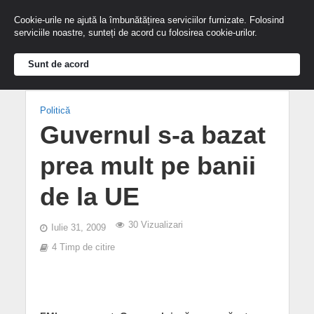
Cookie-urile ne ajută la îmbunătățirea serviciilor furnizate. Folosind
serviciile noastre, sunteți de acord cu folosirea cookie-urilor.
Sunt de acord
Politică
Guvernul s-a bazat
prea mult pe banii
de la UE
30 Vizualizari
Iulie 31, 2009
4 Timp de citire