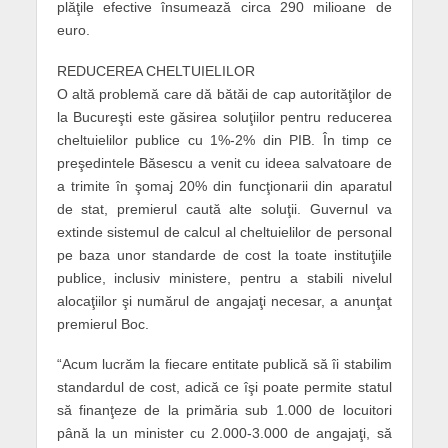
plăţile efective însumează circa 290 milioane de
euro.
REDUCEREA CHELTUIELILOR
O altă problemă care dă bătăi de cap au­torităţilor de
la Bucureşti este găsirea soluţiilor pentru reducerea
cheltuielilor publice cu 1%-2% din PIB. În timp ce
pre­şedintele Băsescu a venit cu ideea salvatoare de
a trimite în şomaj 20% din func­ţionarii din aparatul
de stat, premierul caută alte soluţii. Guvernul va
extinde sistemul de calcul al cheltuielilor de personal
pe baza unor standarde de cost la toate instituţiile
publice, inclusiv ministere, pentru a stabili nivelul
alocaţiilor şi numărul de angajaţi necesar, a anunţat
premierul Boc.
“Acum lucrăm la fiecare entitate publică să îi stabilim
standardul de cost, adică ce îşi poate permite statul
să finanţeze de la primăria sub 1.000 de locuitori
până la un minister cu 2.000-3.000 de angajaţi, să