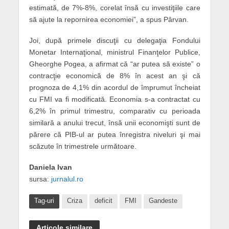
estimată, de 7%-8%, corelat însă cu investiţiile care
să ajute la repornirea economiei”, a spus Pârvan.
Joi, după primele discuţii cu delegaţia Fondului
Monetar Internaţional, mi­nistrul Fi­nan­ţelor Publice,
Gheorghe Pogea, a afir­mat că “ar putea să existe” o
contracţie economică de 8% în acest an şi că
prognoza de 4,1% din acordul de împrumut încheiat
cu FMI va fi modificată. Economia s-a contractat cu
6,2% în pri­mul trimestru, comparativ cu perioada
similară a anului trecut, însă unii eco­nomişti sunt de
părere că PIB-ul ar pu­tea înregistra niveluri şi mai
scăzute în trimestrele următoare.
Daniela Ivan
sursa:
jurnalul.ro
Tag-uri
Criza
deficit
FMI
Gandeste
Articole similare