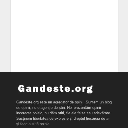
Gandeste.org este un agregator de opinii. Suntem un blog
de opinii, nu o agenție de știri. Noi prezentăm opinii
incorecte politic, nu dăm știri, fie ele false sau adevărate.
Susținem libertatea de expresie și dreptul fiecăruia de a-
și face auzită opinia.