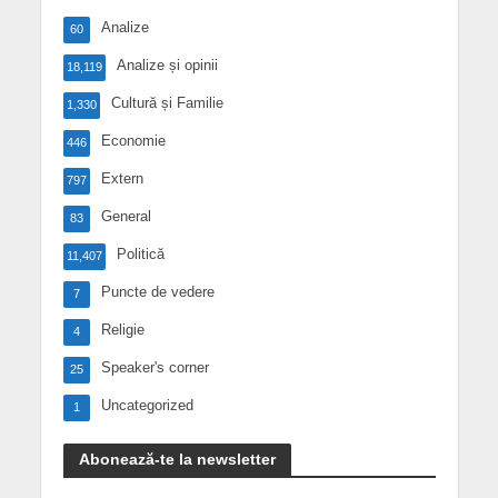
Analize
60
Analize și opinii
18,119
Cultură și Familie
1,330
Economie
446
Extern
797
General
83
Politică
11,407
Puncte de vedere
7
Religie
4
Speaker's corner
25
Uncategorized
1
Abonează-te la newsletter