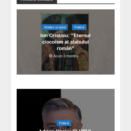
Analize și opinii
Politică
Ion Cristoiu: ”Eternul
ciocoism al ștabului
român”
Acum 3 months
Politică