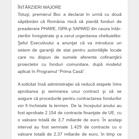
ÎNTĂRZIERI MAJORE
Totuşi, premierul Boc a declarat în ur­mă cu două
săptămâni că România riscă să piardă fonduri de
preaderare PHARE, ISPA şi SAPARD din cauza întâr­
zierilor în­registrate şi a cerut urgentarea cheltuie­lilor.
Şeful Executivului a anun­ţat că va in­troduce un
sistem de garanţii de stat pentru autorităţile locale
care nu dispun de sumele aferente cofinanţării
proiec­telor cu fonduri comunitare, după mode­lul
aplicat în Programul “Prima Casă”.
A solicitat însă administraţiei să reducă eta­pele între
aprobarea şi sem­narea unui contract şi să se
asigure că procedurile pentru contractarea fondurilor
vor fi în­cheiate la termen. De la începutul anului au
fost aprobate 2.154 de contracte fi­nan­ţate de UE, cu
o valoare totală de 3,7 mili­arde de euro. În acelaşi
interval au fost semnate 1.429 de contracte cu o
valoare totală de 2,37 miliarde de euro, în timp ce