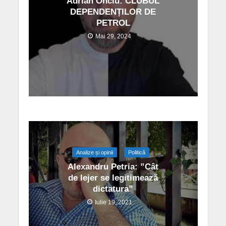
Adrian Onciu: CLUBUL
DEPENDENȚILOR DE
PETROL
Mai 29, 2024
Analize și opinii
Politică
Alexandru Petria: ”Cât
de lejer se legitimează
dictatura”
Iulie 19, 2021