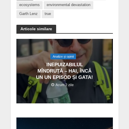
ecosystems
environmental devastation
Garth Lenz
true
Articole similare
Analize și opinii
INEPUIZABILUL
MÎNDRUȚĂ – HAI, ÎNCĂ
UN UN EPISOD ȘI GATA!
Acum 2 zile