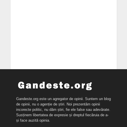
Gandeste.org este un agregator de opinii. Suntem un blog
de opinii, nu o agenție de știri. Noi prezentăm opinii
incorecte politic, nu dăm știri, fie ele false sau adevărate.
Susținem libertatea de expresie și dreptul fiecăruia de a-
și face auzită opinia.