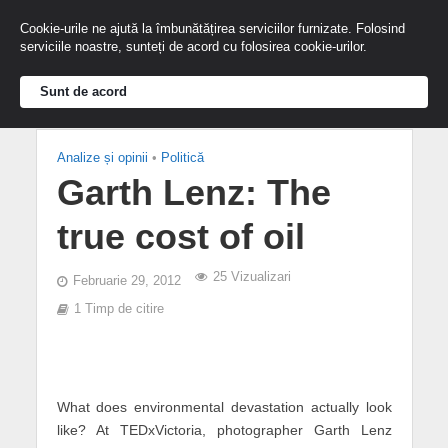
Cookie-urile ne ajută la îmbunătățirea serviciilor furnizate. Folosind
serviciile noastre, sunteți de acord cu folosirea cookie-urilor.
Sunt de acord
Analize și opinii
•
Politică
Garth Lenz: The
true cost of oil
25 Vizualizari
Februarie 29, 2012
1 Timp de citire
What does environmental devastation actually look
like? At TEDxVictoria, photographer Garth Lenz