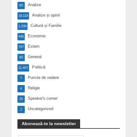
Analize
60
Analize și opinii
18,118
Cultură și Familie
1,330
Economie
446
Extern
797
General
83
Politică
11,407
Puncte de vedere
7
Religie
4
Speaker's corner
25
Uncategorized
1
Abonează-te la newsletter