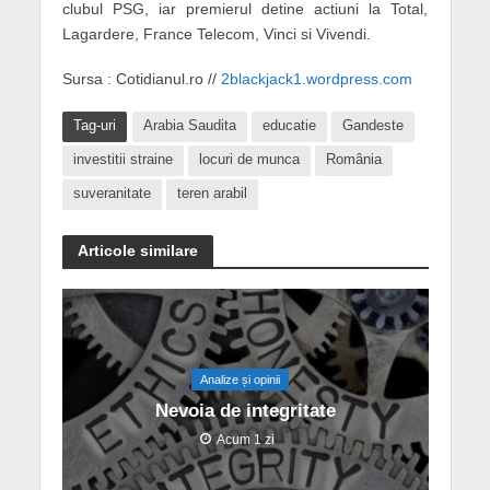
clubul PSG, iar premierul detine actiuni la Total,
Lagardere, France Telecom, Vinci si Vivendi.
Sursa : Cotidianul.ro //
2blackjack1.wordpress.com
Tag-uri
Arabia Saudita
educatie
Gandeste
investitii straine
locuri de munca
România
suveranitate
teren arabil
Articole similare
Analize și opinii
Nevoia de integritate
Acum 1 zi