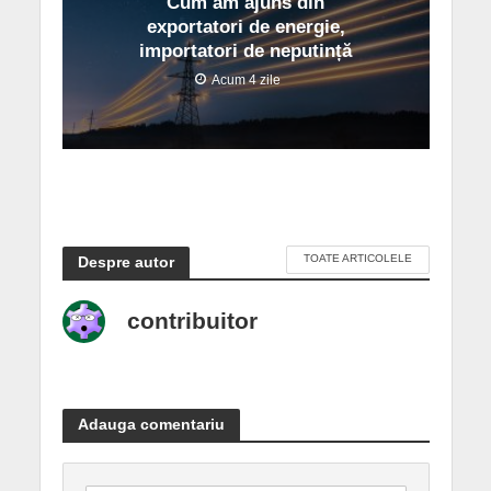
Cum am ajuns din
exportatori de energie,
importatori de neputință
Acum 4 zile
TOATE ARTICOLELE
Despre autor
contribuitor
Adauga comentariu