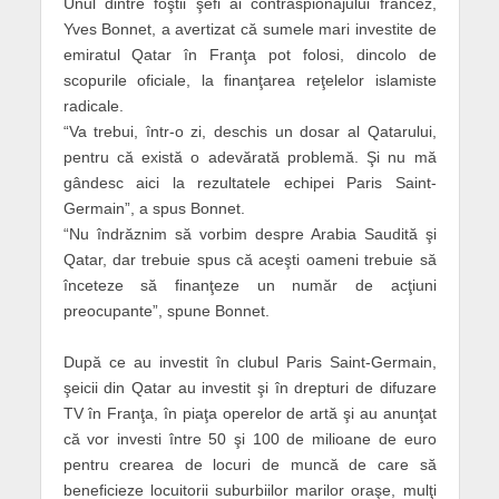
Unul dintre foştii şefi ai contraspionajului francez,
Yves Bonnet, a avertizat că sumele mari investite de
emiratul Qatar în Franţa pot folosi, dincolo de
scopurile oficiale, la finanţarea reţelelor islamiste
radicale.
“Va trebui, într-o zi, deschis un dosar al Qatarului,
pentru că există o adevărată problemă. Şi nu mă
gândesc aici la rezultatele echipei Paris Saint-
Germain”, a spus Bonnet.
“Nu îndrăznim să vorbim despre Arabia Saudită şi
Qatar, dar trebuie spus că aceşti oameni trebuie să
înceteze să finanţeze un număr de acţiuni
preocupante”, spune Bonnet.
După ce au investit în clubul Paris Saint-Germain,
şeicii din Qatar au investit şi în drepturi de difuzare
TV în Franţa, în piaţa operelor de artă şi au anunţat
că vor investi între 50 şi 100 de milioane de euro
pentru crearea de locuri de muncă de care să
beneficieze locuitorii suburbiilor marilor oraşe, mulţi