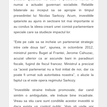
numai a actualei guvernari socialiste. Relatiile
bilaterale au inceput sa se apropie in timpul
presedintiei lui Nicolas Sarkozy. Acum, investitiile
qatariote au ajuns in sectoare tot mai importante si
au condus la ideea crearii unei comisii parlamentare
speciale care sa studieze impactul lor.
“Este pe cale sa se incheie un parteneriat strategic
intre cele doua tari”, spunea, in octombrie 2012,
ministrul pentru Buget al Frantei, Jerome Cahuzac,
acuzat ulterior ca ar ascunde bani in paradisuri
fiscale, fugind de fiscul francez. Ministrul a precizat
ca “acest parteneriat nu a fost initiat de noi, dar ca
poate fi urmat sub autoritatea noastra”, o aluzie la
faptul ca el este opera regimului Sarkozy.
“Investitiile straine trebuie promovate, dar cand
simtim o ambiguitate, ele trebuie bine incadrate.
Vreau sa stiu care sunt conditiile acestor investitii si
daca exista un control public. Vom sti unde vor