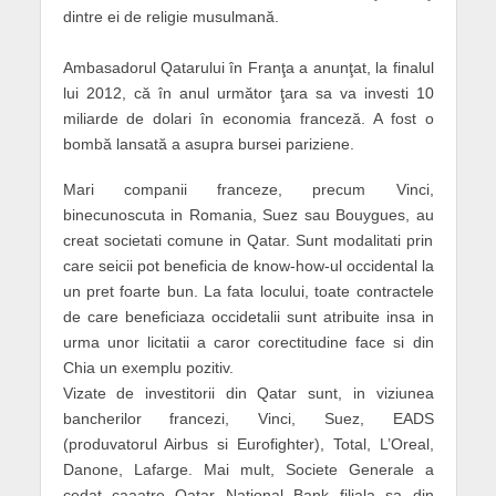
dintre ei de religie musulmană.
Ambasadorul Qatarului în Franţa a anunţat, la finalul
lui 2012, că în anul următor ţara sa va investi 10
miliarde de dolari în economia franceză. A fost o
bombă lansată a asupra bursei pariziene.
Mari companii franceze, precum Vinci,
binecunoscuta in Romania, Suez sau Bouygues, au
creat societati comune in Qatar. Sunt modalitati prin
care seicii pot beneficia de know-how-ul occidental la
un pret foarte bun. La fata locului, toate contractele
de care beneficiaza occidetalii sunt atribuite insa in
urma unor licitatii a caror corectitudine face si din
Chia un exemplu pozitiv.
Vizate de investitorii din Qatar sunt, in viziunea
bancherilor francezi, Vinci, Suez, EADS
(produvatorul Airbus si Eurofighter), Total, L’Oreal,
Danone, Lafarge. Mai mult, Societe Generale a
cedat caaatre Qatar National Bank filiala sa din