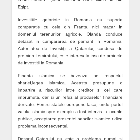
Egipt.
Investitiile qatariote in Romania nu suporta
comparatie cu cele din Franta, nici macar in
domeniul terenurilor agricole. Olanda conduce
detasat in cumpararea de pamant in Romania.
Autoritatea de Investiţii a Qatarului, condusa de
premierul emiratului, este interesata insa de proiecte
de investitii in Romania.
Finanta islamica se bazeaza pe respectul
shariei,legea islamica. Aceasta presupune o
impartire a riscurilor intre creditor si cel care
imprumuta, dar si un refuz al produselor financiare
derivate. Pentru statele europene laice, unde portul
valului islamic spre exemplu a fost interzis in locurile
publice, acceptarea prezentei bancilor islamice ridica
problema inconsecventei.
Dosarul Qatarului nu este o problema numai si