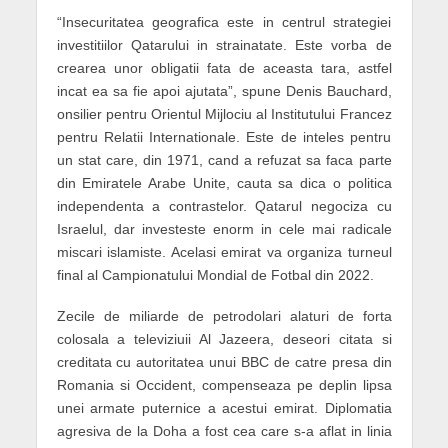
“Insecuritatea geografica este in centrul strategiei
investitiilor Qatarului in strainatate. Este vorba de
crearea unor obligatii fata de aceasta tara, astfel
incat ea sa fie apoi ajutata”, spune Denis Bauchard,
onsilier pentru Orientul Mijlociu al Institutului Francez
pentru Relatii Internationale. Este de inteles pentru
un stat care, din 1971, cand a refuzat sa faca parte
din Emiratele Arabe Unite, cauta sa dica o politica
independenta a contrastelor. Qatarul negociza cu
Israelul, dar investeste enorm in cele mai radicale
miscari islamiste. Acelasi emirat va organiza turneul
final al Campionatului Mondial de Fotbal din 2022.
Zecile de miliarde de petrodolari alaturi de forta
colosala a televiziuii Al Jazeera, deseori citata si
creditata cu autoritatea unui BBC de catre presa din
Romania si Occident, compenseaza pe deplin lipsa
unei armate puternice a acestui emirat. Diplomatia
agresiva de la Doha a fost cea care s-a aflat in linia