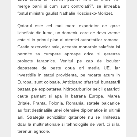
merge banii si cum sunt controlati?”, se intreaba
fostul ministru gaulist Nathalie Kosciusko-Morizet.
Qatarul este cel mai mare exportator de gaze
lichefiate din lume, un domeniu care de deva vreme
este si in primul plan al atentiei autoritatilor romane.
Gratie rezervelor sale, aceasta monarhie salafista isi
permite sa cumpere aproape orice si gereaza
proiecte faraonice. Venitul pe cap de locuitor
depaseste de peste doua ori media UE, iar
investitiile in statul providenta, pe moarte acum in
Europa, sunt colosale. Anticipand sfarsitul bunastarii
bazata pe exploatarea hidrocarburilor seicii qatarioti
cauta pamant si apa in batrana Europa. Marea
Britaie, Franta, Polonia, Romania, statele balcanice
au fost destinatiile unei ofensive diplomatice in ultimii
ani. Strategia achizitiilor qatariote nu se limiteaza
doar la multinationale si tehnologiile de varf, ci si la
terenuri agricole.