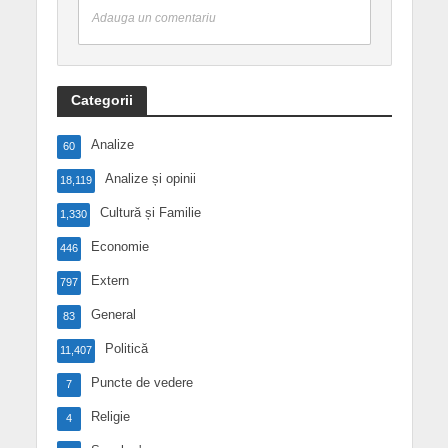
Adauga un comentariu
Categorii
Analize
60
Analize și opinii
18,119
Cultură și Familie
1,330
Economie
446
Extern
797
General
83
Politică
11,407
Puncte de vedere
7
Religie
4