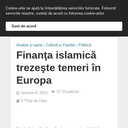
Cookie-urile ne ajută la îmbunătățirea serviciilor furnizate. Folosind
serviciile noastre, sunteți de acord cu folosirea cookie-urilor.
Sunt de acord
Analize și opinii
•
Cultură și Familie
•
Politică
Finanţa islamică
trezeşte temeri în
Europa
37 Vizualizari
Ianuarie 8, 2013
5 Timp de citire