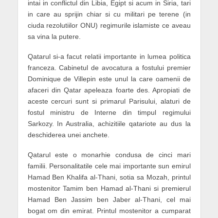
intai in conflictul din Libia, Egipt si acum in Siria, tari
in care au sprijin chiar si cu militari pe terene (in
ciuda rezolutiilor ONU) regimurile islamiste ce aveau
sa vina la putere.
Qatarul si-a facut relatii importante in lumea politica
franceza. Cabinetul de avocatura a fostului premier
Dominique de Villepin este unul la care oamenii de
afaceri din Qatar apeleaza foarte des. Apropiati de
aceste cercuri sunt si primarul Parisului, alaturi de
fostul ministru de Interne din timpul regimului
Sarkozy. In Australia, achizitiile qatariote au dus la
deschiderea unei anchete.
Qatarul este o monarhie condusa de cinci mari
familii. Personalitatile cele mai importante sun emirul
Hamad Ben Khalifa al-Thani, sotia sa Mozah, printul
mostenitor Tamim ben Hamad al-Thani si premierul
Hamad Ben Jassim ben Jaber al-Thani, cel mai
bogat om din emirat. Printul mostenitor a cumparat