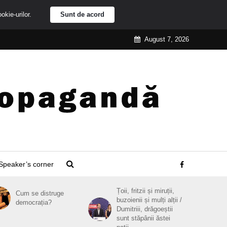
ookie-urilor.
Sunt de acord
August 7, 2026
Speaker’s corner
Țoii, fritzii și miruții,
Cum se distruge
buzoienii și mulți alții /
democrația?
Dumitriii, drăgoeștii
sunt stăpânii ăstei