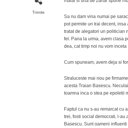
malai si una de zahar spune mul
Trimite
Sa nu dam vina numai pe saracie.
pot permite un trai decent, insa
tratat de alegatori un politician
fel. Pana la urma, avem clasa po
dea, cat timp noi nu vom inceta
Cum spuneam, avem deja si forme
Straluceste mai nou pe firmament
acesta
Traian Basescu
. Necula
toamna inca o stea pe epoletii m
Faptul ca nu s-au remarcat cu abs
trei, fosti social democrati, l-
Basescu. Sunt oameni influenti i