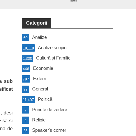
nații
Categorii
Analize
60
Analize și opinii
18,118
Cultură și Familie
1,330
Economie
446
Extern
797
ta sub
General
ificat
83
Politică
11,407
Puncte de vedere
7
, desi
Religie
 sa-si
4
una de
Speaker's corner
25