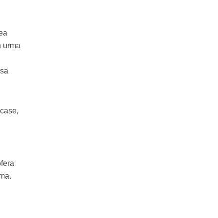
rea
in urma
asa
 case,
ofera
rma.