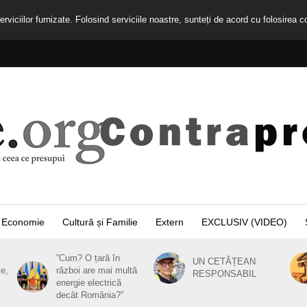
rviciilor furnizate. Folosind serviciile noastre, sunteți de acord cu folosirea c
Economie
Cultură și Familie
Extern
EXCLUSIV (VIDEO)
”Cum? O țară în
UN CETĂȚEAN
ie,
război are mai multă
RESPONSABIL
energie electrică
decât România?”