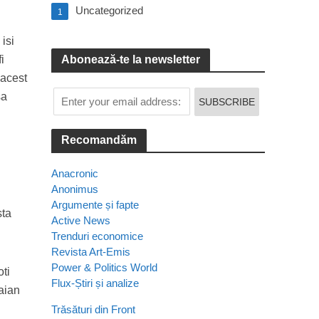
Uncategorized
1
isi
i
Abonează-te la newsletter
 acest
sa
Recomandăm
Anacronic
Anonimus
Argumente și fapte
sta
Active News
Trenduri economice
Revista Art-Emis
Power & Politics World
oti
Flux-Știri și analize
raian
Trăsături din Front