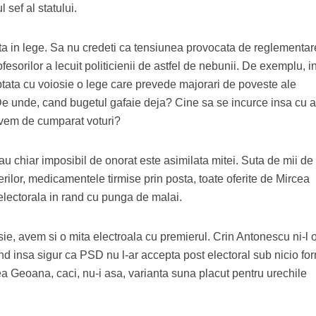
 sef al statului.
ta in lege. Sa nu credeti ca tensiunea provocata de reglementa
fesorilor a lecuit politicienii de astfel de nebunii. De exemplu, 
ptata cu voiosie o lege care prevede majorari de poveste ale
. De unde, cand bugetul gafaie deja? Cine sa se incurce insa cu 
avem de cumparat voturi?
u chiar imposibil de onorat este asimilata mitei. Suta de mii de
rilor, medicamentele tirmise prin posta, toate oferite de Mircea
electorala in rand cu punga de malai.
sie, avem si o mita electroala cu premierul.
Crin Antonescu
ni-l 
ind insa sigur ca PSD nu l-ar accepta post electoral sub nicio fo
ea Geoana, caci, nu-i asa, varianta suna placut pentru urechile