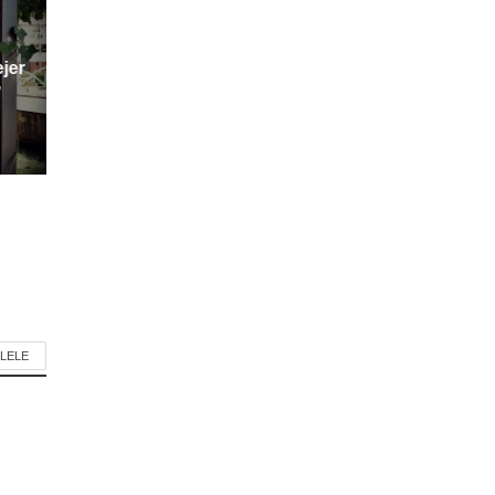
ejer
”
LELE