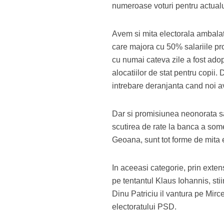
numeroase voturi pentru actualul
Avem si mita electorala ambala
care majora cu 50% salariile pro
cu numai cateva zile a fost ado
alocatiilor de stat pentru copii
intrebare deranjanta cand noi 
Dar si promisiunea neonorata sa
scutirea de rate la banca a some
Geoana, sunt tot forme de mita 
In aceeasi categorie, prin exten
pe tentantul Klaus Iohannis, sti
Dinu Patriciu il vantura pe Mirc
electoratului PSD.