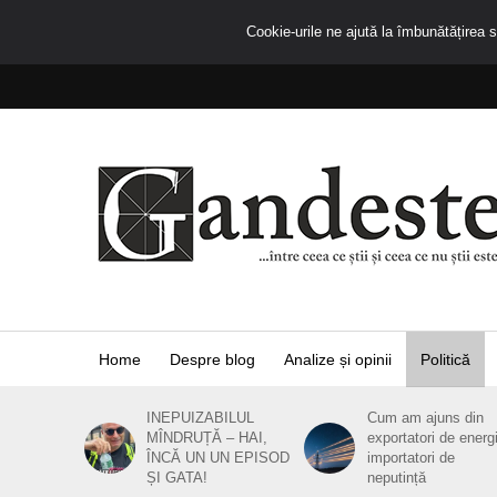
Cookie-urile ne ajută la îmbunătățirea se
Home
Despre blog
Analize și opinii
Politică
INEPUIZABILUL
Cum am ajuns din
MÎNDRUȚĂ – HAI,
exportatori de energ
ÎNCĂ UN UN EPISOD
importatori de
ȘI GATA!
neputință