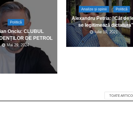
Analize și opinii
Politică
Alexandru Petria: ”Cât de l
Politică
se legitimează dictatura
ian Onciu: CLUBUL
Iulie 19, 2021
DENȚILOR DE PETROL
Mai 29, 2024
TOATE ARTICO