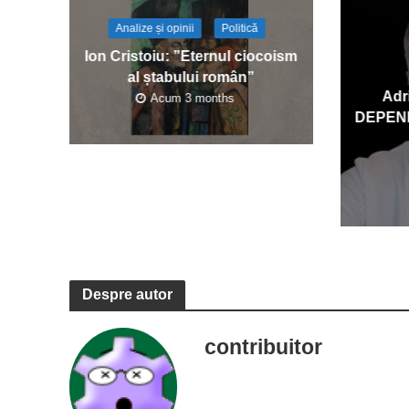
Analize și opinii
Politică
Ion Cristoiu: ”Eternul ciocoism
al ștabului român”
Adr
Acum 3 months
DEPEN
Despre autor
contribuitor