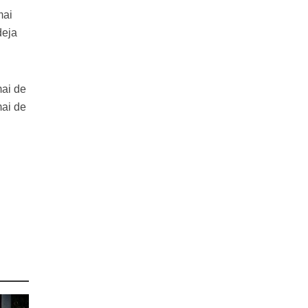
mai
deja
mai de
mai de