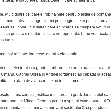
te despre inapoierea ingrozitoare in care suntem inca.
 Multi dintre cei care-si rup hainele pentru o astfel de pomana 
 au imoralitatea in sange. Nu-mi pot imagina ce ar pati si cum ar f
 neamt sau chiar unul italian care ar incerca sa cumpere voturi in
litica pe care o meritam si care ne reprezinta. Ei nu vor inceta 
 sa luam.
 mai rafinate, indirecte, de mita electorala.
 mita electorala cu gradele militare, pe care a practicat-o anul
i Ontanu,
Gabriel Oprea
si Anghel Iordanesc au capatat in acea
ilitari. In afara de avansare ce au toti in comun?
olut nimic care sa justifice inaintarea in grad, dar si faptul ca t
au abandonat pe
Mircea Geoana
pentru a sprijini candidatura lui T
n comunitatile lor, mai ales primarul sectorului 2, si pot aduce