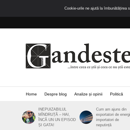
Cookie-urile ne ajută la îmbunătățirea se
Home
Despre blog
Analize și opinii
Politică
INEPUIZABILUL
Cum am ajuns din
MÎNDRUȚĂ – HAI,
exportatori de energ
ÎNCĂ UN UN EPISOD
importatori de
ȘI GATA!
neputință