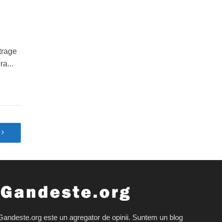
trage
ra...
Gandeste.org este un agregator de opinii. Suntem un blog