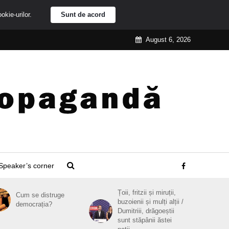
ookie-urilor.
Sunt de acord
August 6, 2026
Speaker’s corner
Țoii, fritzii și miruții,
Cum se distruge
buzoienii și mulți alții /
democrația?
Dumitriii, drăgoeștii
sunt stăpânii ăstei