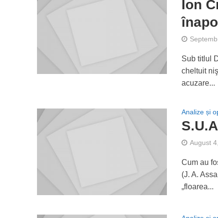
Ion C
înapo
Septembr
Sub titlul
cheltuit ni
acuzare...
Analize și op
S.U.A
August 4
Cum au fos
(J. A. Ass
„floarea...