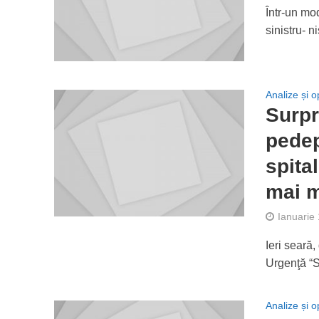
Într-un mo
sinistru- n
Analize și op
Surpr
pedep
spita
mai 
Ianuarie
Ieri seară
Urgenţă “S
Analize și op