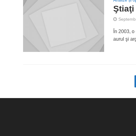
Analize și op
Ştiaţ
Septembr
În 2003, o
aurul şi ar