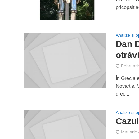
pricopsit a
Analize și op
Dan D
otrăvi
Februari
În Grecia 
Novartis. 
grec...
Analize și op
Cazul
Ianuarie