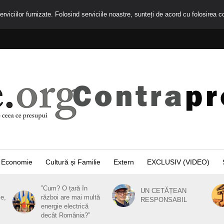
rviciilor furnizate. Folosind serviciile noastre, sunteți de acord cu folosirea c
Economie
Cultură și Familie
Extern
EXCLUSIV (VIDEO)
”Cum? O țară în
UN CETĂȚEAN
ie,
război are mai multă
RESPONSABIL
energie electrică
decât România?”