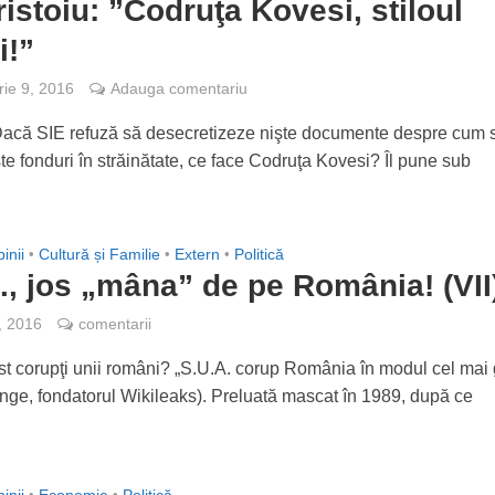
ristoiu: ”Codruţa Kovesi, stiloul
i!”
ie 9, 2016
Adauga comentariu
 Dacă SIE refuză să desecretizeze nişte documente despre cum 
şte fonduri în străinătate, ce face Codruţa Kovesi? Îl pune sub
inii
•
Cultură și Familie
•
Extern
•
Politică
., jos „mâna” de pe România! (VII
, 2016
comentarii
t corupţi unii români? „S.U.A. corup România în modul cel mai 
ange, fondatorul Wikileaks). Preluată mascat în 1989, după ce
•
•