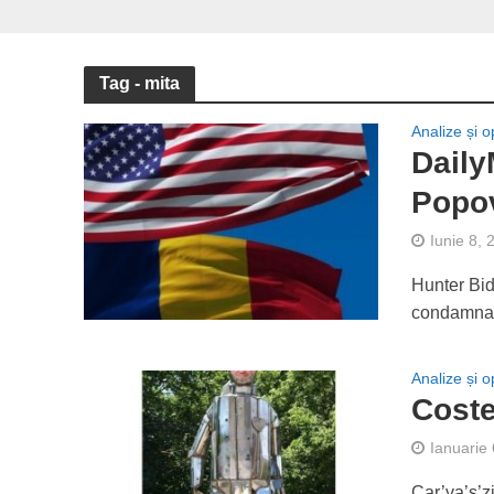
Tag - mita
Analize și op
Daily
Popov
Iunie 8, 
Hunter Bid
condamnare
Analize și op
Coste
Ianuarie
Car’va’s’z