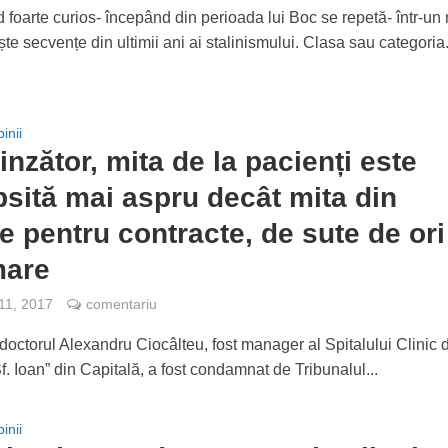
d foarte curios- începând din perioada lui Boc se repetă- într-u
iște secvențe din ultimii ani ai stalinismului. Clasa sau categoria.
inii
inzător, mita de la pacienți este
sită mai aspru decât mita din
le pentru contracte, de sute de ori
mare
 11, 2017
comentariu
, doctorul Alexandru Ciocâlteu, fost manager al Spitalului Clinic 
f. Ioan” din Capitală, a fost condamnat de Tribunalul...
inii