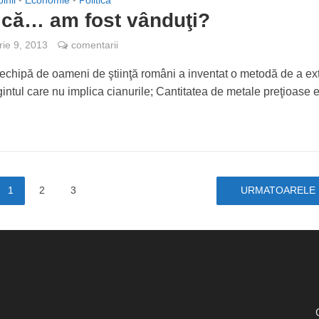
inii
Economie
Politică
i că… am fost vânduţi?
ie 9, 2013
comentarii
 echipă de oameni de ştiinţă români a inventat o metodă de a ex
gintul care nu implica cianurile; Cantitatea de metale preţioase e
1
2
3
URMATOARELE