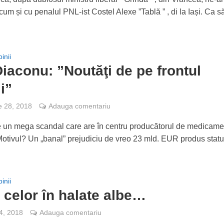
cum și cu penalul PNL-ist Costel Alexe ”Tablă ” , di la Iași. Ca să
inii
iaconu: ”Noutăţi de pe frontul
i”
e 28, 2018
Adauga comentariu
e un mega scandal care are în centru producătorul de medicame
Motivul? Un „banal” prejudiciu de vreo 23 mld. EUR produs statu
inii
 celor în halate albe…
 4, 2018
Adauga comentariu