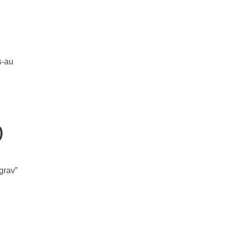
s-au
)
grav”