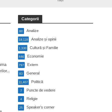
nații
Categorii
Analize
60
Analize și opinii
18,118
Cultură și Familie
1,330
Economie
446
urna
Extern
797
lor...
General
83
Politică
11,407
Puncte de vedere
7
Religie
4
Speaker's corner
25
am