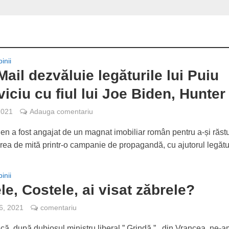
inii
Mail dezvăluie legăturile lui Puiu
iciu cu fiul lui Joe Biden, Hunter
2021
Adauga comentariu
en a fost angajat de un magnat imobiliar român pentru a-și răst
a de mită printr-o campanie de propagandă, cu ajutorul legături
inii
le, Costele, ai visat zăbrele?
 6, 2021
comentariu
ică, după dubiosul ministru liberal ” Grindă ” , din Vrancea, ne-