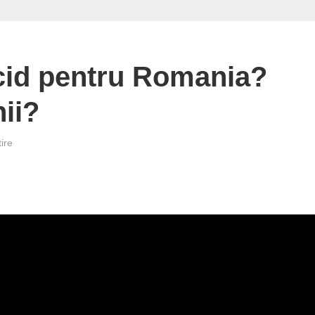
ecid pentru Romania?
ii?
ire