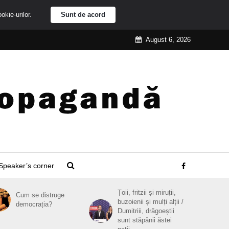
ookie-urilor.
Sunt de acord
August 6, 2026
Speaker’s corner
Țoii, fritzii și miruții,
Cum se distruge
buzoienii și mulți alții /
democrația?
Dumitriii, drăgoeștii
sunt stăpânii ăstei