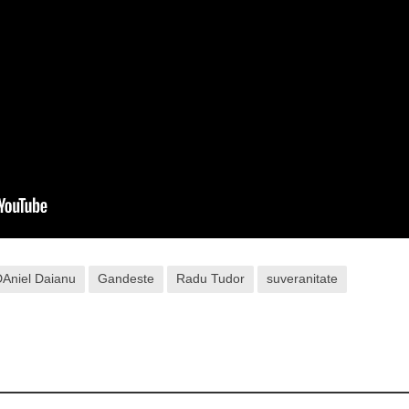
DAniel Daianu
Gandeste
Radu Tudor
suveranitate