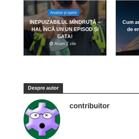
Analize și opinii
INEPUIZABILUL MÎNDRUȚĂ –
Cum am
HAI, ÎNCĂ UN UN EPISOD ȘI
de en
GATA!
Acum 2 zile
Despre autor
contribuitor