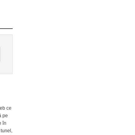
reb ce
ă pe
e în
 tunel,