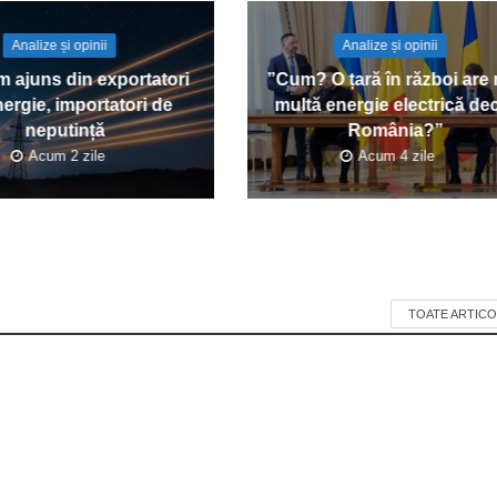
Analize și opinii
Analize și opinii
 ajuns din exportatori
”Cum? O țară în război are
ergie, importatori de
multă energie electrică de
neputință
România?”
Acum 2 zile
Acum 4 zile
TOATE ARTICO