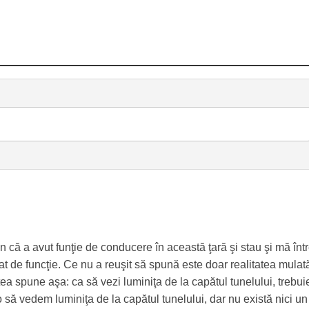
 că a avut funţie de conducere în această ţară şi stau şi mă înt
t de funcţie. Ce nu a reuşit să spună este doar realitatea mulat
ea spune aşa: ca să vezi luminiţa de la capătul tunelului, trebui
o să vedem luminiţa de la capătul tunelului, dar nu există nici un