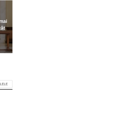
 mai
cât
LELE