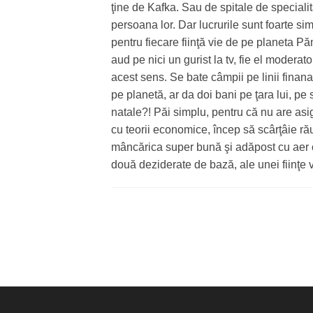
ţine de Kafka. Sau de spitale de specialit
persoana lor. Dar lucrurile sunt foarte s
pentru fiecare fiinţă vie de pe planeta P
aud pe nici un gurist la tv, fie el moderato
acest sens. Se bate câmpii pe linii finana
pe planetă, ar da doi bani pe ţara lui, pe 
natale?! Păi simplu, pentru că nu are asig
cu teorii economice, încep să scârţâie rău 
mâncărica super bună şi adăpost cu aer c
două deziderate de bază, ale unei fiinţe v