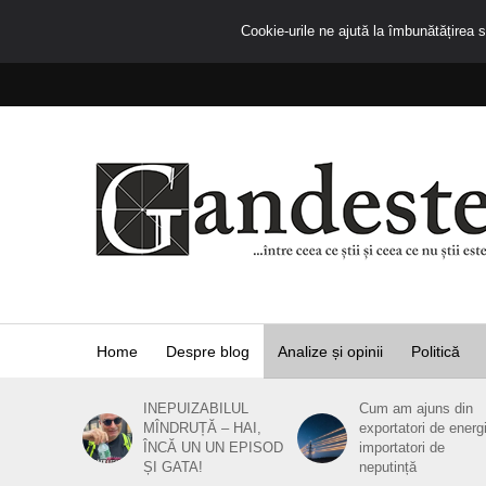
Cookie-urile ne ajută la îmbunătățirea se
Home
Despre blog
Analize și opinii
Politică
INEPUIZABILUL
Cum am ajuns din
MÎNDRUȚĂ – HAI,
exportatori de energ
ÎNCĂ UN UN EPISOD
importatori de
ȘI GATA!
neputință