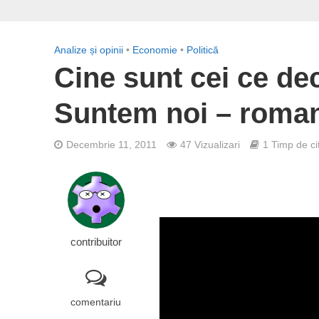
Analize și opinii
•
Economie
•
Politică
Cine sunt cei ce d
Suntem noi – roman
Decembrie 11, 2011
47 Vizualizari
1 Timp de cit
contribuitor
comentariu