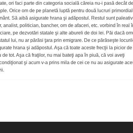
ate, ori faci parte din categoria socială căreia nu-i pasă decât d
imple. Orice om de pe planetă luptă pentru două lucruri primordia
ământ. Să aibă asigurate hrana şi adăpostul. Restul sunt paleati
r, analist, politician, bancher, om de afaceri, etc. vorbind în real î
ciare, pe dezvotări statale şi alte abureli de doi lei. Păi dacă om
statul lui, nu ar părăsi ţara prin emigrare. De ce părăseşte locuril
urate hrana şi adăpostul. Aşa că toate aceste frecţii la picior d
de tot. Aşa că fraţilor, nu mai bateţi apa în piuă, că voi aveţi
ondiţionat şi acum v-a prins mila de cei ce nu au asigurate ace
ii.