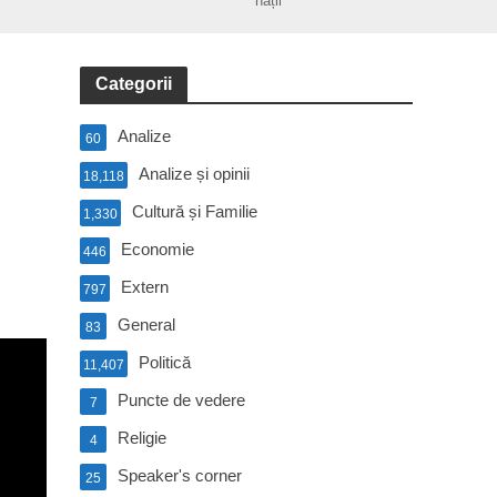
nații
Categorii
Analize
60
Analize și opinii
18,118
Cultură și Familie
1,330
Economie
446
Extern
797
General
83
Politică
11,407
Puncte de vedere
7
Religie
4
Speaker's corner
25