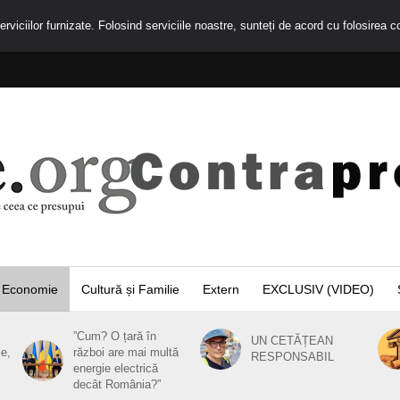
rviciilor furnizate. Folosind serviciile noastre, sunteți de acord cu folosirea c
Economie
Cultură și Familie
Extern
EXCLUSIV (VIDEO)
”Cum? O țară în
UN CETĂȚEAN
ie,
război are mai multă
RESPONSABIL
energie electrică
decât România?”