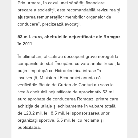
Prin urmare, în cazul unei sănătăţi financiare
precare a societăţii, este recomandabilă revizuirea şi
ajustarea remuneraţiilor membrilor organelor de
conducere”, precizează avocaţii.
53 mil. euro, cheltuielile nejustificate ale Romgaz
în 2011
În ultimul an, oficialii au descoperit grave nereguli la
companiile de stat. Începând cu vara anului trecut, la
puţin timp după ce Hidroelectrica intrase în
insolvenţă, Ministerul Economiei anunţa că
verificările făcute de Curtea de Conturi au scos la
iveală cheltuieli nejustificate de aproximativ 53 mil.
euro aprobate de conducerea Romgaz, printre care
achiziţia de utilaje şi echipamente în valoare totală
de 123,2 mil. lei, 8,5 mil. lei sponsorizarea unor
organizaţii sportive, 5,5 mil. lei cu reclama şi
publicitatea.