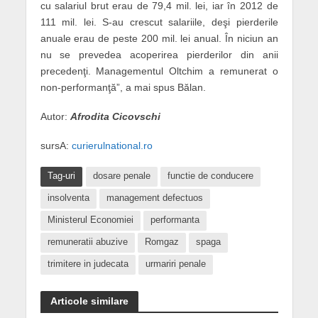
cu salariul brut erau de 79,4 mil. lei, iar în 2012 de
111 mil. lei. S-au crescut salariile, deşi pierderile
anuale erau de peste 200 mil. lei anual. În niciun an
nu se prevedea acoperirea pierderilor din anii
precedenţi. Managementul Oltchim a remunerat o
non-performanţă”, a mai spus Bălan.
Autor:
Afrodita Cicovschi
sursA:
curierulnational.ro
Tag-uri
dosare penale
functie de conducere
insolventa
management defectuos
Ministerul Economiei
performanta
remuneratii abuzive
Romgaz
spaga
trimitere in judecata
urmariri penale
Articole similare