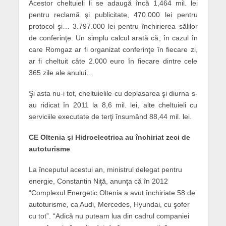
Acestor cheltuieli li se adaugă încă 1,464 mil. lei
pentru reclamă şi publicitate, 470.000 lei pentru
protocol şi… 3.797.000 lei pentru închirierea sălilor
de conferinţe. Un simplu calcul arată că, în cazul în
care Romgaz ar fi organizat conferinţe în fiecare zi,
ar fi cheltuit câte 2.000 euro în fiecare dintre cele
365 zile ale anului…
Şi asta nu-i tot, cheltuielile cu deplasarea şi diurna s-
au ridicat în 2011 la 8,6 mil. lei, alte cheltuieli cu
serviciile executate de terţi însumând 88,44 mil. lei.
CE Oltenia şi Hidroelectrica au închiriat zeci de
autoturisme
La începutul acestui an, ministrul delegat pentru
energie, Constantin Niţă, anunţa că în 2012
“Complexul Energetic Oltenia a avut închiriate 58 de
autoturisme, ca Audi, Mercedes, Hyundai, cu şofer
cu tot”. “Adică nu puteam lua din cadrul companiei