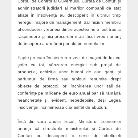
Corpul de Control al Guvernului, Curtea de Conturi şi
administratorii judiciari ai marilor companii de stat
aflate în insolvenţă au descoperit în ultimul timp
nereguli majore de management, dar niciun membru
al conducerii vreuneia dintre acestea nu a fost tras la
răspundere şi nici procurorii n-au făcut vreun anunţ
de începere a urmăririi penale pe numele lor.
Fapte precum închirierea a zeci de maşini de lux cu
şofer cu tot, vânzarea energiei sub preţul de
producţie, achiziţia unor butoni de aur, genţi şi
parfumuri de firmă sau tablouri renumite drept
obiecte de protocol, ori închirierea unor săli de
conferinţe pe milioane de euro anual par să rămână
neanchetate şi, evident, nepedepsite, deşi Legea
insolvenţei incriminează clar astfel de abuzuri.
Încă din vara anului trecut, Ministerul Economiei
anunţa că structurile ministerului şi Curtea de
Conturi au descoperit o serie de cheltuieli