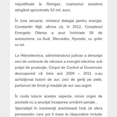
nejustificate la Romgaz, cuantumul acestora
atingând aproximativ 53 mil. euro.
În luna ianuarie, ministrul delegat pentru energie,
Constantin Niţă, afirma că, în 2012, Complexul
Energetic Oltenia a avut închiriate 58 de
autoturisme, ca Audi, Mercedes, Hyundai, cu şofer
cu tot.
La Hidroelectrica, administratorul judiciar a denunţat
zeci de contracte de vânzare a energiei electrice sub
preţul de producţie, Corpul de Control al Guvernului
descoperind că între anii 2009 – 2011 s-au
achiziţionat butoni de aur, zeci de genţi pe piele,
parfumuri de firmă şi medalii de aur sau argint.
În ciuda tuturor acestor aspecte, niciun organ de
anchetă nu a anunţat începerea urmăririi penale…
Specialiştii în insolvenţă avertizează însă că sfera
persoanelor care pot fi trase la răspundere include