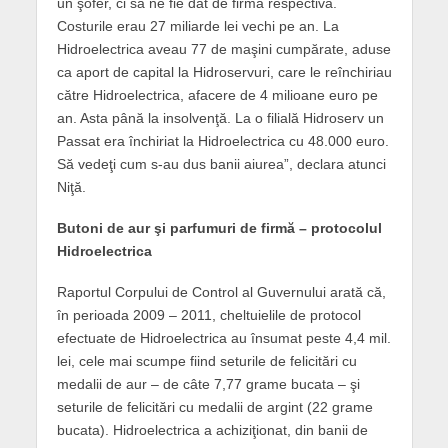
un şofer, ci să ne fie dat de firma respectivă.
Costurile erau 27 miliarde lei vechi pe an. La
Hidroelectrica aveau 77 de maşini cumpărate, aduse
ca aport de capital la Hidroservuri, care le reînchiriau
către Hidroelectrica, afacere de 4 milioane euro pe
an. Asta până la insolvenţă. La o filială Hidroserv un
Passat era închiriat la Hidroelectrica cu 48.000 euro.
Să vedeţi cum s-au dus banii aiurea”, declara atunci
Niţă.
Butoni de aur şi parfumuri de firmă – protocolul
Hidroelectrica
Raportul Corpului de Control al Guvernului arată că,
în perioada 2009 – 2011, cheltuielile de protocol
efectuate de Hidroelectrica au însumat peste 4,4 mil.
lei, cele mai scumpe fiind seturile de felicitări cu
medalii de aur – de câte 7,77 grame bucata – şi
seturile de felicitări cu medalii de argint (22 grame
bucata). Hidroelectrica a achiziţionat, din banii de