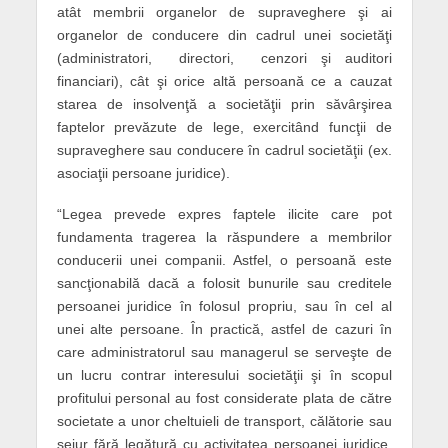
atât membrii organelor de supraveghere şi ai
organelor de conducere din cadrul unei societăţi
(administratori, directori, cenzori şi auditori
financiari), cât şi orice altă persoană ce a cauzat
starea de insolvenţă a societăţii prin săvârşirea
faptelor prevăzute de lege, exercitând funcţii de
supraveghere sau conducere în cadrul societăţii (ex.
asociaţii persoane juridice).
“Legea prevede expres faptele ilicite care pot
fundamenta tragerea la răspundere a membrilor
conducerii unei companii. Astfel, o persoană este
sancţionabilă dacă a folosit bunurile sau creditele
persoanei juridice în folosul propriu, sau în cel al
unei alte persoane. În practică, astfel de cazuri în
care administratorul sau managerul se serveşte de
un lucru contrar interesului societăţii şi în scopul
profitului personal au fost considerate plata de către
societate a unor cheltuieli de transport, călătorie sau
sejur fără legătură cu activitatea persoanei juridice.