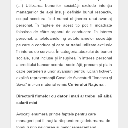
(…) Utilizarea bunurilor societăţii exclude intenţia
managerilor de a-şi însuşi definitiv bunul respectiv,
scopul acestora fiind numai obţinerea unui avantaj
personal. În faptele de acest tip pot fi încadrate
folosirea de către organul de conducere, în interes
personal, a telefoanelor şi autoturismelor societăţii
pe care o conduce şi care ar trebui utilizate exclusiv
în interes de serviciu. În categoria abuzului de bunuri
sociale, sunt incluse şi însuşirea în interes personal
a creditului bancar acordat societăţii, precum şi plata
către parteneri a unor avansuri pentru lucrări fictive”,
explică reprezentanţii Casei de Avocatură “Ionescu şi
Sava” într-un material remis
Curierului Naţional
.
Directorii firmelor cu datorii mari ar trebui să aibă
salarii mici
Avocaţii enumeră printre faptele pentru care
managerii pot fi traşi la răspundere şi deturnarea de
fonduri prin nevirarea sumelor reprezentând