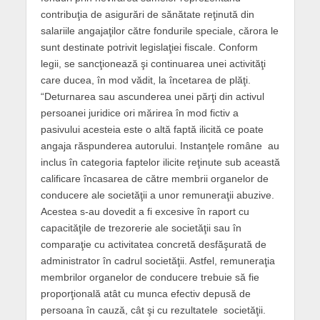
contribuţia de asigurări de sănătate reţinută din
salariile angajaţilor către fondurile speciale, cărora le
sunt destinate potrivit legislaţiei fiscale. Conform
legii, se sancţionează şi continuarea unei activităţi
care ducea, în mod vădit, la încetarea de plăţi.
“Deturnarea sau ascunderea unei părţi din activul
persoanei juridice ori mărirea în mod fictiv a
pasivului acesteia este o altă faptă ilicită ce poate
angaja răspunderea autorului. Instanţele române au
inclus în categoria faptelor ilicite reţinute sub această
calificare încasarea de către membrii organelor de
conducere ale societăţii a unor remuneraţii abuzive.
Acestea s-au dovedit a fi excesive în raport cu
capacităţile de trezorerie ale societăţii sau în
comparaţie cu activitatea concretă desfăşurată de
administrator în cadrul societăţii. Astfel, remuneraţia
membrilor organelor de conducere trebuie să fie
proporţională atât cu munca efectiv depusă de
persoana în cauză, cât şi cu rezultatele societăţii.