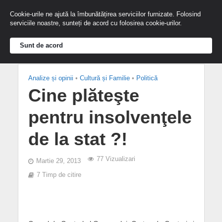
Cookie-urile ne ajută la îmbunătățirea serviciilor furnizate. Folosind
serviciile noastre, sunteți de acord cu folosirea cookie-urilor.
Sunt de acord
Analize și opinii
•
Cultură și Familie
•
Politică
Cine plăteşte
pentru insolvenţele
de la stat ?!
77 Vizualizari
Martie 29, 2013
7 Timp de citire