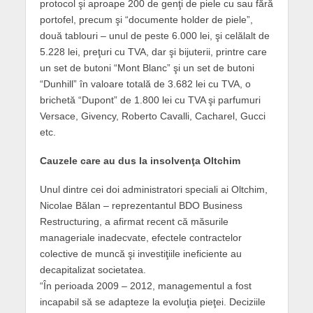
protocol şi aproape 200 de genţi de piele cu sau fără
portofel, precum şi “documente holder de piele”,
două tablouri – unul de peste 6.000 lei, şi celălalt de
5.228 lei, preţuri cu TVA, dar şi bijuterii, printre care
un set de butoni “Mont Blanc” şi un set de butoni
“Dunhill” în valoare totală de 3.682 lei cu TVA, o
brichetă “Dupont” de 1.800 lei cu TVA şi parfumuri
Versace, Givency, Roberto Cavalli, Cacharel, Gucci
etc.
Cauzele care au dus la insolvenţa Oltchim
Unul dintre cei doi administratori speciali ai Oltchim,
Nicolae Bălan – reprezentantul BDO Business
Restructuring, a afirmat recent că măsurile
manageriale inadecvate, efectele contractelor
colective de muncă şi investiţiile ineficiente au
decapitalizat societatea.
“În perioada 2009 – 2012, managementul a fost
incapabil să se adapteze la evoluţia pieţei. Deciziile