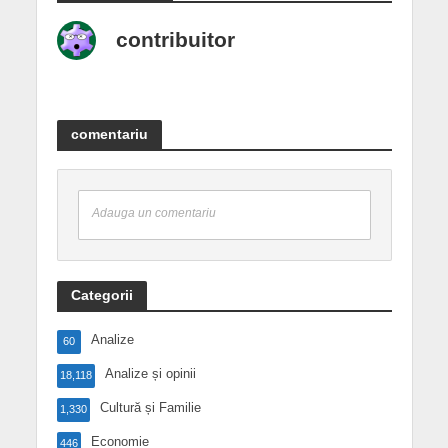
contribuitor
comentariu
Adauga un comentariu
Categorii
Analize
60
Analize și opinii
18,118
Cultură și Familie
1,330
Economie
446