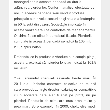
managerilor din această perioadă au dus la
adâncirea pierderilor. Conform analizei efectuate de
noi, în aceeaşi perioadă s-au vândut produse
principale sub nivelul costurilor, şi asta s-a întâmplat
în 50 la sută din cazuri. Societăţile implicate în
aceste vânzări erau fie controlate de managementul
Oltchim, fie se aflau în paradisuri fiscale. Pierderile
cumulate în această perioadă se ridică la 105 mil.
lei”, a spus Bălan.
Referindu-se la produsele vândute sub cotaţia pieţei,
acesta a explicat că pierderile s-au ridicat la 101,5
mil. euro.
“S-au acumulat cheltuieli salariale foarte mari. În
2011 s-au încheiat contracte colective de muncă
care prevedeau nişte drepturi salariaţilor compatibile
cu o societate care s-ar fi aflat pe profit, nu pe
pierderi. Fondurile de stimulare erau prea multe şi
prea mari. Spre exemplu, în 2009, cheltuielile medii