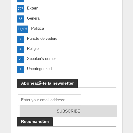
Extern
797
General
83
Politică
11,407
Puncte de vedere
7
Religie
4
Speaker's corner
25
Uncategorized
1
Abonează-te la newsletter
Recomandăm