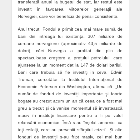
transferată anual la bugetul de stat, iar restul este
investit în favoarea viitoarelor generaţii ale
Norvegiei, care vor beneficia de pensii consistente.
Anul trecut, Fondul a primit cea mai mare sumă de
bani din întreaga lui existenţă: 307 miliarde de
coroane norvegiene (aproximativ 43,5 miliarde de
dolari), căci Norvegia a profitat din plin de
spectaculoasa creştere a preţului petrolului, care
ajunsese la un moment dat la 147 de dolari barilul.
Bani care trebuia să fie investiţi în ceva. Edwin
Truman, cercetător la Institutul Internaţional de
Economie Peterson din Washington, afirma că: „Un
număr de fonduri de investiţii importante şi foarte
bogate au crezut acum un an că ceea ce a fost mai
greu a trecut şi că venise momentul să investească
masiv în instituţii financiare pentru a fi pe valul
relansării economice. Însă s-au înşelat amarnic, ca
toţi ceilalţi, care au prevestit sfârşitul crizei“. Şi alte
fonduri de investiţii s-au fript masiv, cel mai bun