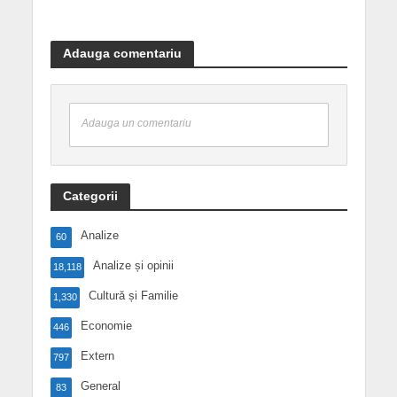
Adauga comentariu
Adauga un comentariu
Categorii
Analize
60
Analize și opinii
18,118
Cultură și Familie
1,330
Economie
446
Extern
797
General
83