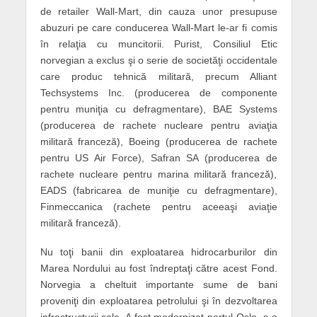
de retailer Wall-Mart, din cauza unor presupuse
abuzuri pe care conducerea Wall-Mart le-ar fi comis
în relaţia cu muncitorii. Purist, Consiliul Etic
norvegian a exclus şi o serie de societăţi occidentale
care produc tehnică militară, precum Alliant
Techsystems Inc. (producerea de componente
pentru muniţia cu defragmentare), BAE Systems
(producerea de rachete nucleare pentru aviaţia
militară franceză), Boeing (producerea de rachete
pentru US Air Force), Safran SA (producerea de
rachete nucleare pentru marina militară franceză),
EADS (fabricarea de muniţie cu defragmentare),
Finmeccanica (rachete pentru aceeaşi aviaţie
militară franceză).
Nu toţi banii din exploatarea hidrocarburilor din
Marea Nordului au fost îndreptaţi către acest Fond.
Norvegia a cheltuit importante sume de bani
proveniţi din exploatarea petrolului şi în dezvoltarea
infrastructurii sale. A fost modernizat portul Oslo, s-a