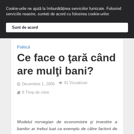
Cookie-urile ne ajută la îmbunătățirea serviciilor furnizate. Folosind
serviciile noastre, sunteți de acord cu folosirea cookie-urilor.
Sunt de acord
Politică
Ce face o ţară când
are mulţi bani?
41 Vizualizari
Decembrie 1, 2009
8 Timp de citire
Modelul norvegian de economisire şi investire a
banilor ar trebui luat ca exemplu de către factorii de