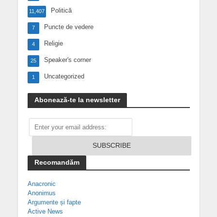
Politică
11,407
Puncte de vedere
7
Religie
4
Speaker's corner
25
Uncategorized
1
Abonează-te la newsletter
Recomandăm
Anacronic
Anonimus
Argumente și fapte
Active News