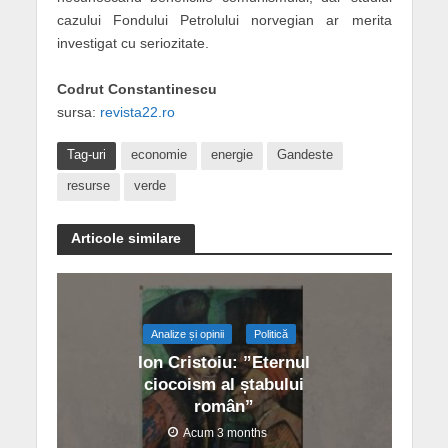
cazului Fondului Petrolului norvegian ar merita
investigat cu seriozitate.
Codrut Constantinescu
sursa:
revista22.ro
Tag-uri
economie
energie
Gandeste
resurse
verde
Articole similare
Analize și opinii
Politică
Ion Cristoiu: ”Eternul
ciocoism al ștabului
român”
Acum 3 months