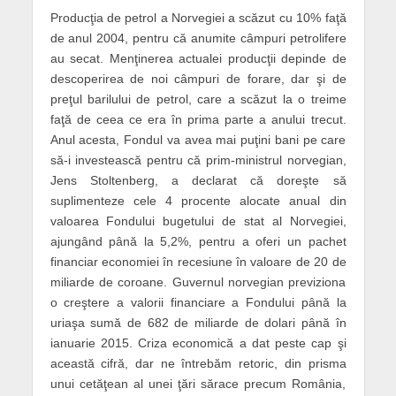
Producţia de petrol a Norvegiei a scăzut cu 10% faţă
de anul 2004, pentru că anumite câmpuri petrolifere
au secat. Menţinerea actualei producţii depinde de
descoperirea de noi câmpuri de forare, dar şi de
preţul barilului de petrol, care a scăzut la o treime
faţă de ceea ce era în prima parte a anului trecut.
Anul acesta, Fondul va avea mai puţini bani pe care
să-i investească pentru că prim-ministrul norvegian,
Jens Stoltenberg, a declarat că doreşte să
suplimenteze cele 4 procente alocate anual din
valoarea Fondului bugetului de stat al Norvegiei,
ajungând până la 5,2%, pentru a oferi un pachet
financiar economiei în recesiune în valoare de 20 de
miliarde de coroane. Guvernul norvegian previziona
o creştere a valorii financiare a Fondului până la
uriaşa sumă de 682 de miliarde de dolari până în
ianuarie 2015. Criza economică a dat peste cap şi
această cifră, dar ne întrebăm retoric, din prisma
unui cetăţean al unei ţări sărace precum România,