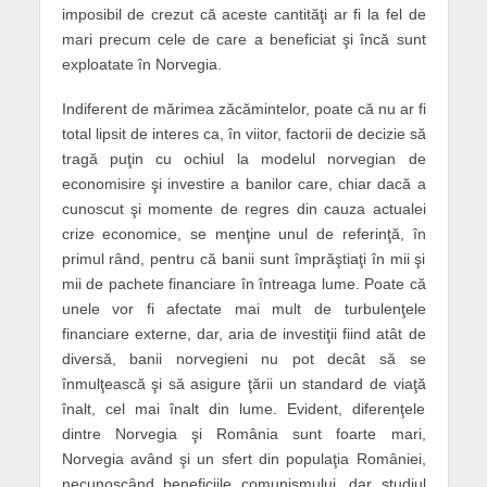
imposibil de crezut că aceste cantităţi ar fi la fel de
mari precum cele de care a beneficiat şi încă sunt
exploatate în Norvegia.
Indiferent de mărimea zăcămintelor, poate că nu ar fi
total lipsit de interes ca, în viitor, factorii de decizie să
tragă puţin cu ochiul la modelul norvegian de
economisire şi investire a banilor care, chiar dacă a
cunoscut şi momente de regres din cauza actualei
crize economice, se menţine unul de referinţă, în
primul rând, pentru că banii sunt împrăştiaţi în mii şi
mii de pachete financiare în întreaga lume. Poate că
unele vor fi afectate mai mult de turbulenţele
financiare externe, dar, aria de investiţii fiind atât de
diversă, banii norvegieni nu pot decât să se
înmulţească şi să asigure ţării un standard de viaţă
înalt, cel mai înalt din lume. Evident, diferenţele
dintre Norvegia şi România sunt foarte mari,
Norvegia având şi un sfert din populaţia României,
necunoscând beneficiile comunismului, dar studiul