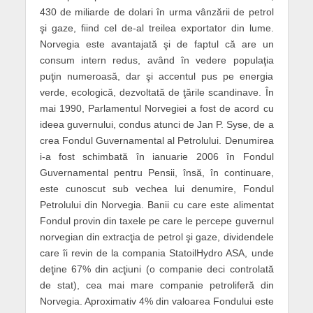
430 de miliarde de dolari în urma vânzării de petrol
şi gaze, fiind cel de-al treilea exportator din lume.
Norvegia este avantajată şi de faptul că are un
consum intern redus, având în vedere populaţia
puţin numeroasă, dar şi accentul pus pe energia
verde, ecologică, dezvoltată de ţările scandinave. În
mai 1990, Parlamentul Norvegiei a fost de acord cu
ideea guvernului, condus atunci de Jan P. Syse, de a
crea Fondul Guvernamental al Petrolului. Denumirea
i-a fost schimbată în ianuarie 2006 în Fondul
Guvernamental pentru Pensii, însă, în continuare,
este cunoscut sub vechea lui denumire, Fondul
Petrolului din Norvegia. Banii cu care este alimentat
Fondul provin din taxele pe care le percepe guvernul
norvegian din extracţia de petrol şi gaze, dividendele
care îi revin de la compania StatoilHydro ASA, unde
deţine 67% din acţiuni (o companie deci controlată
de stat), cea mai mare companie petroliferă din
Norvegia. Aproximativ 4% din valoarea Fondului este