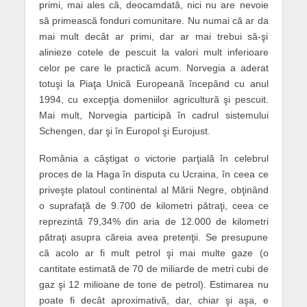
primi, mai ales că, deocamdată, nici nu are nevoie
să primească fonduri comunitare. Nu numai că ar da
mai mult decât ar primi, dar ar mai trebui să-şi
alinieze cotele de pescuit la valori mult inferioare
celor pe care le practică acum. Norvegia a aderat
totuşi la Piaţa Unică Europeană începând cu anul
1994, cu excepţia domeniilor agricultură şi pescuit.
Mai mult, Norvegia participă în cadrul sistemului
Schengen, dar şi în Europol şi Eurojust.
România a câştigat o victorie parţială în celebrul
proces de la Haga în disputa cu Ucraina, în ceea ce
priveşte platoul continental al Mării Negre, obţinând
o suprafaţă de 9.700 de kilometri pătraţi, ceea ce
reprezintă 79,34% din aria de 12.000 de kilometri
pătraţi asupra căreia avea pretenţii. Se presupune
că acolo ar fi mult petrol şi mai multe gaze (o
cantitate estimată de 70 de miliarde de metri cubi de
gaz şi 12 milioane de tone de petrol). Estimarea nu
poate fi decât aproximativă, dar, chiar şi aşa, e