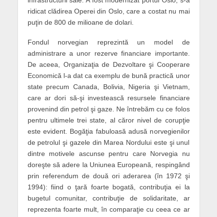
ridicat clădirea Operei din Oslo, care a costat nu mai
puţin de 800 de milioane de dolari.
Fondul norvegian reprezintă un model de
administrare a unor rezerve financiare importante.
De aceea, Organizaţia de Dezvoltare şi Cooperare
Economică l-a dat ca exemplu de bună practică unor
state precum Canada, Bolivia, Nigeria şi Vietnam,
care ar dori să-şi investească resursele financiare
provenind din petrol şi gaze. Ne întrebăm cu ce folos
pentru ultimele trei state, al căror nivel de corupţie
este evident. Bogăţia fabuloasă adusă norvegienilor
de petrolul şi gazele din Marea Nordului este şi unul
dintre motivele ascunse pentru care Norvegia nu
doreşte să adere la Uniunea Europeană, respingând
prin referendum de două ori aderarea (în 1972 şi
1994): fiind o ţară foarte bogată, contribuţia ei la
bugetul comunitar, contribuţie de solidaritate, ar
reprezenta foarte mult, în comparaţie cu ceea ce ar