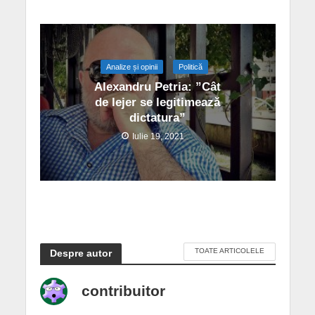
Analize și opinii
Politică
Alexandru Petria: ”Cât
de lejer se legitimează
dictatura”
Iulie 19, 2021
TOATE ARTICOLELE
Despre autor
contribuitor