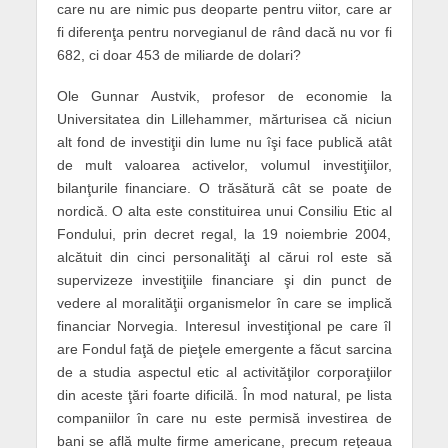
care nu are nimic pus deoparte pentru viitor, care ar
fi diferenţa pentru norvegianul de rând dacă nu vor fi
682, ci doar 453 de miliarde de dolari?
Ole Gunnar Austvik, profesor de economie la
Universitatea din Lillehammer, mărturisea că niciun
alt fond de investiţii din lume nu îşi face publică atât
de mult valoarea activelor, volumul investiţiilor,
bilanţurile financiare. O trăsătură cât se poate de
nordică. O alta este constituirea unui Consiliu Etic al
Fondului, prin decret regal, la 19 noiembrie 2004,
alcătuit din cinci personalităţi al cărui rol este să
supervizeze investiţiile financiare şi din punct de
vedere al moralităţii organismelor în care se implică
financiar Norvegia. Interesul investiţional pe care îl
are Fondul faţă de pieţele emergente a făcut sarcina
de a studia aspectul etic al activităţilor corporaţiilor
din aceste ţări foarte dificilă. În mod natural, pe lista
companiilor în care nu este permisă investirea de
bani se află multe firme americane, precum reţeaua