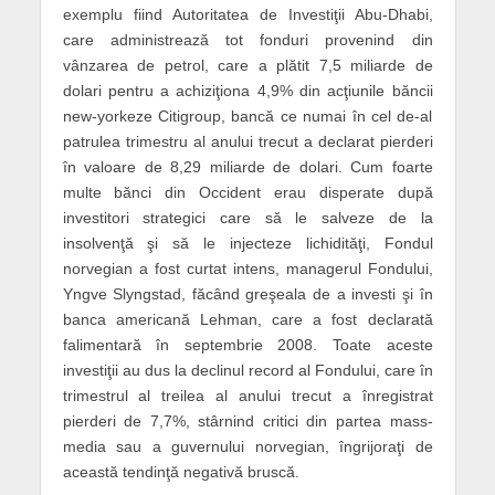
exemplu fiind Autoritatea de Investiţii Abu-Dhabi,
care administrează tot fonduri provenind din
vânzarea de petrol, care a plătit 7,5 miliarde de
dolari pentru a achiziţiona 4,9% din acţiunile băncii
new-yorkeze Citigroup, bancă ce numai în cel de-al
patrulea trimestru al anului trecut a declarat pierderi
în valoare de 8,29 miliarde de dolari. Cum foarte
multe bănci din Occident erau disperate după
investitori strategici care să le salveze de la
insolvenţă şi să le injecteze lichidităţi, Fondul
norvegian a fost curtat intens, managerul Fondului,
Yngve Slyngstad, făcând greşeala de a investi şi în
banca americană Lehman, care a fost declarată
falimentară în septembrie 2008. Toate aceste
investiţii au dus la declinul record al Fondului, care în
trimestrul al treilea al anului trecut a înregistrat
pierderi de 7,7%, stârnind critici din partea mass-
media sau a guvernului norvegian, îngrijoraţi de
această tendinţă negativă bruscă.