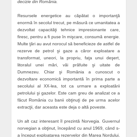
decizie din România.
Resursele energetice au căpătat o importanţă
enormă în secolul trecut, pe măsură ce umanitatea a
dezvoltat capacităţi tehnice impresionante care,
firesc, pentru a fi puse în mişcare, consumă energie.
Multe ţări au avut norocul să beneficieze de astfel de
rezerve de petrol şi gaze a căror exploatare a
transformat, uneori, la propriu, faţa unui deşert,
litoralul unei mări, văi prăfuite şi uitate de
Dumnezeu. Chiar şi România a cunoscut o
dezvoltare economică importantă în prima parte a
secolului al XX-lea, tot ca urmare a exploatării
petrolului şi gazelor. Este cam greu de analizat ce a
făcut România cu banii obţinuţi de pe urma acelor
extracţii, dar aceasta este deja o altă poveste.
Un alt caz interesant îl prezintă Norvegia. Guvernul
norvegian a obţinut, începând cu anul 1969, când s-
a început exploatarea rezervelor din Marea Nordului,