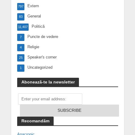
Extern
797
General
83
Politică
11,407
Puncte de vedere
7
Religie
4
Speaker's corner
25
Uncategorized
1
Abonează-te la newsletter
Recomandăm
Anacronic