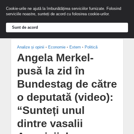
Cookie-urile ne ajută la îmbunătățirea serviciilor furnizate. Folosind
serviciile noastre, sunteți de acord cu folosirea cookie-urilor.
Sunt de acord
Analize și opinii
•
Economie
•
Extern
•
Politică
Angela Merkel-
pusă la zid în
Bundestag de către
o deputată (video):
“Sunteți unul
dintre vasalii