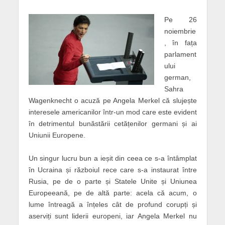
Pe 26
noiembrie
, în fața
parlament
ului
german,
Sahra
Wagenknecht o acuză pe Angela Merkel că slujește
interesele americanilor într-un mod care este evident
în detrimentul bunăstării cetățenilor germani și ai
Uniunii Europene.
Un singur lucru bun a ieșit din ceea ce s-a întâmplat
în Ucraina și războiul rece care s-a instaurat între
Rusia, pe de o parte și Statele Unite și Uniunea
Europeeană, pe de altă parte: acela că acum, o
lume întreagă a înțeles cât de profund corupți și
aserviți sunt liderii europeni, iar Angela Merkel nu