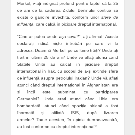
Merkel, v-ați indignat profund pentru faptul că la 25
de ani de la căderea Zidului Berlinului contiuă să
existe o gândire învechită, conform unor
sfere de
influență
, care calcă în picioare dreptul internațional.
“Cine ar putea crede așa ceva?”, ați afirmat! Aceste
declarații ridică niște întrebări pe care vi le
adresez: Doamnă Merkel, pe ce lume trăiți? Unde ați
trăit în ultimii 25 de ani? Unde vă aflați atunci când
Statele Unite au călcat în picioare dreptul
internațional în Irak, cu scopul de a-și extinde sfera
de influență asupra petrolului irakian? Unde vă aflați
atunci când dreptul internațional în Afghanistan era
și încă este subminat, cu participarea
Germaniei? Unde erați atunci când Libia era
bombardată, atunci când opoziția siriană a fost
înarmată și afiliată ISIS, după livrarea
armelor? Toate acestea, în opinia dumneavoastră,
au fost conforme cu dreptul internațional?