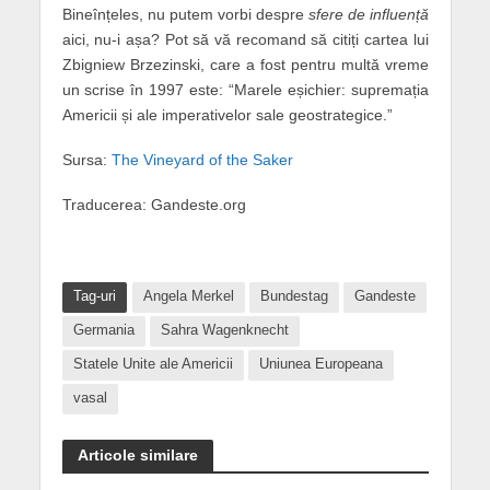
Bineînțeles, nu putem vorbi despre
sfere de influență
aici, nu-i așa? Pot să vă recomand să citiți cartea lui
Zbigniew Brzezinski, care a fost pentru multă vreme
un scrise în 1997 este: “Marele eșichier: supremația
Americii și ale imperativelor sale geostrategice.”
Sursa:
The Vineyard of the Saker
Traducerea: Gandeste.org
Tag-uri
Angela Merkel
Bundestag
Gandeste
Germania
Sahra Wagenknecht
Statele Unite ale Americii
Uniunea Europeana
vasal
Articole similare