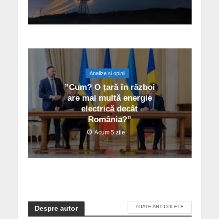
Analize și opinii
”Cum? O țară în război
are mai multă energie
electrică decât
România?”
Acum 5 zile
TOATE ARTICOLELE
Despre autor