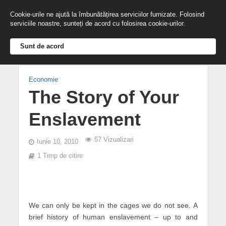
Cookie-urile ne ajută la îmbunătățirea serviciilor furnizate. Folosind
serviciile noastre, sunteți de acord cu folosirea cookie-urilor.
Sunt de acord
Economie
The Story of Your
Enslavement
57 Vizualizari
Iunie 10, 2010
1 Timp de citire
We can only be kept in the cages we do not see. A
brief history of human enslavement – up to and