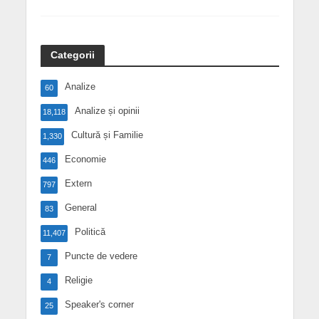
Categorii
Analize
60
Analize și opinii
18,118
Cultură și Familie
1,330
Economie
446
Extern
797
General
83
Politică
11,407
Puncte de vedere
7
Religie
4
Speaker's corner
25