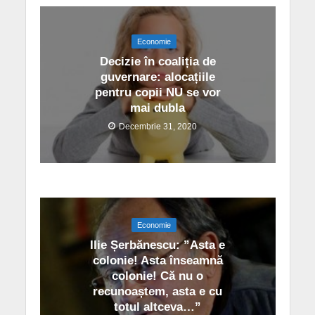
Economie
Decizie în coaliția de
guvernare: alocațiile
pentru copii NU se vor
mai dubla
Decembrie 31, 2020
Economie
Ilie Șerbănescu: ”Asta e
colonie! Asta înseamnă
colonie! Că nu o
recunoaștem, asta e cu
totul altceva…”