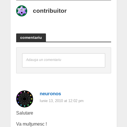
contribuitor
comentariu
Adauga un comentariu
neuronos
Iunie 13, 2010 at 12:02 pm
Salutare
Va mulţumesc !