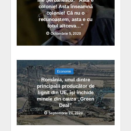
Ilie Șerbănescu: ”Asta e
colonie! Asta înseamnă
colonie! Că nu o
recunoaștem, asta e cu
totul altceva…”
Octombrie 5, 2020
Economie
România, unul dintre
principalii producător de
lignit din UE, își închide
minele din cauza „Green
Deal”
Septembrie 24, 2020