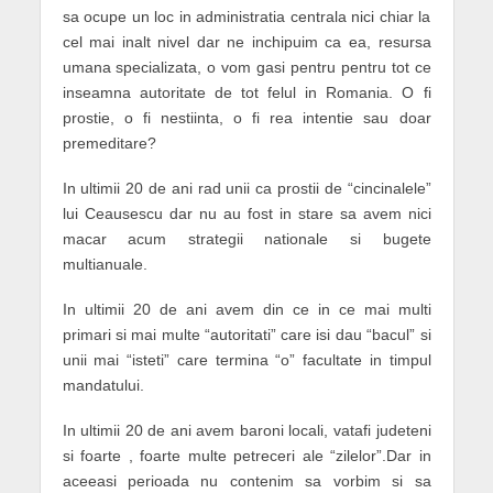
sa ocupe un loc in administratia centrala nici chiar la
cel mai inalt nivel dar ne inchipuim ca ea, resursa
umana specializata, o vom gasi pentru pentru tot ce
inseamna autoritate de tot felul in Romania. O fi
prostie, o fi nestiinta, o fi rea intentie sau doar
premeditare?
In ultimii 20 de ani rad unii ca prostii de “cincinalele”
lui Ceausescu dar nu au fost in stare sa avem nici
macar acum strategii nationale si bugete
multianuale.
In ultimii 20 de ani avem din ce in ce mai multi
primari si mai multe “autoritati” care isi dau “bacul” si
unii mai “isteti” care termina “o” facultate in timpul
mandatului.
In ultimii 20 de ani avem baroni locali, vatafi judeteni
si foarte , foarte multe petreceri ale “zilelor”.Dar in
aceeasi perioada nu contenim sa vorbim si sa