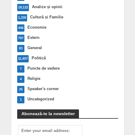
Analize și opinii
18,122
Cultură și Familie
1,330
Economie
446
Extern
797
General
83
Politică
11,407
Puncte de vedere
7
Religie
4
Speaker's corner
25
Uncategorized
1
Abonează-te la newsletter