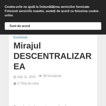
Cookie-urile ne ajută la îmbunătățirea serviciilor furnizate.
Folosind serviciile noastre, sunteți de acord cu folosirea cookie-
urilor.
Sunt de acord
Economie
Mirajul
DESCENTRALIZAR
EA
38 Vizualizari
Iulie 11, 2010
2 Timp de citire