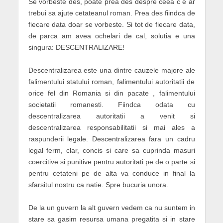
Se vorbeste des, poate prea des despre ceea c e ar
trebui sa ajute cetateanul roman. Prea des fiindca de
fiecare data doar se vorbeste. Si tot de fiecare data,
de parca am avea ochelari de cal, solutia e una
singura: DESCENTRALIZARE!
Descentralizarea este una dintre cauzele majore ale
falimentului statului roman, falimentului autoritatii de
orice fel din Romania si din pacate , falimentului
societatii romanesti. Fiindca odata cu
descentralizarea autoritatii a venit si
descentralizarea responsabilitatii si mai ales a
raspunderii legale. Descentralizarea fara un cadru
legal ferm, clar, concis si care sa cuprinda masuri
coercitive si punitive pentru autoritati pe de o parte si
pentru cetateni pe de alta va conduce in final la
sfarsitul nostru ca natie. Spre bucuria unora.
De la un guvern la alt guvern vedem ca nu suntem in
stare sa gasim resursa umana pregatita si in stare