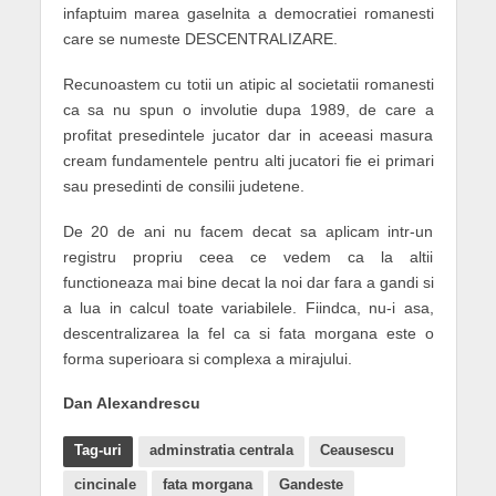
infaptuim marea gaselnita a democratiei romanesti
care se numeste DESCENTRALIZARE.
Recunoastem cu totii un atipic al societatii romanesti
ca sa nu spun o involutie dupa 1989, de care a
profitat presedintele jucator dar in aceeasi masura
cream fundamentele pentru alti jucatori fie ei primari
sau presedinti de consilii judetene.
De 20 de ani nu facem decat sa aplicam intr-un
registru propriu ceea ce vedem ca la altii
functioneaza mai bine decat la noi dar fara a gandi si
a lua in calcul toate variabilele. Fiindca, nu-i asa,
descentralizarea la fel ca si fata morgana este o
forma superioara si complexa a mirajului.
Dan Alexandrescu
Tag-uri
adminstratia centrala
Ceausescu
cincinale
fata morgana
Gandeste