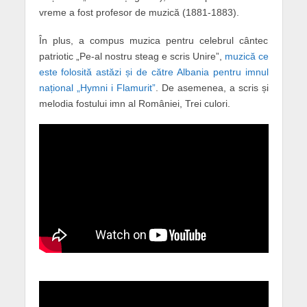
vreme a fost profesor de muzică (1881-1883).
În plus, a compus muzica pentru celebrul cântec
patriotic „Pe-al nostru steag e scris Unire”,
muzică ce
este folosită astăzi și de către Albania pentru imnul
național „Hymni i Flamurit”
. De asemenea, a scris și
melodia fostului imn al României, Trei culori.