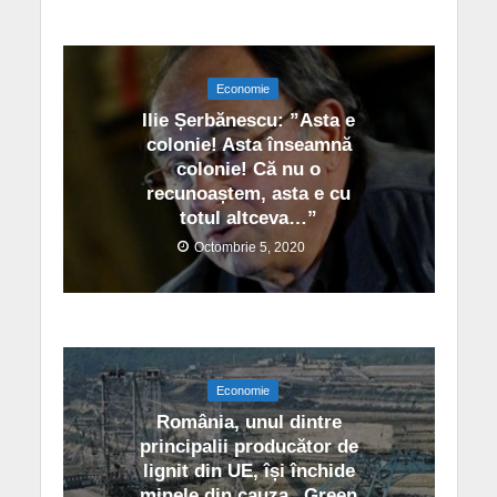
Economie
Ilie Șerbănescu: ”Asta e
colonie! Asta înseamnă
colonie! Că nu o
recunoaștem, asta e cu
totul altceva…”
Octombrie 5, 2020
Economie
România, unul dintre
principalii producător de
lignit din UE, își închide
minele din cauza „Green