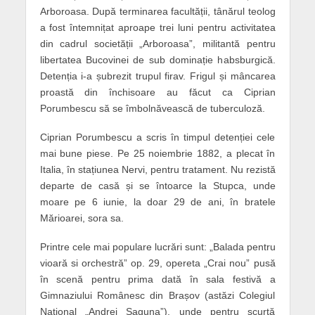
Arboroasa. După terminarea facultății, tânărul teolog
a fost întemnițat aproape trei luni pentru activitatea
din cadrul societății „Arboroasa”, militantă pentru
libertatea Bucovinei de sub dominație habsburgică.
Detenția i-a șubrezit trupul firav. Frigul și mâncarea
proastă din închisoare au făcut ca Ciprian
Porumbescu să se îmbolnăvească de tuberculoză.
Ciprian Porumbescu a scris în timpul detenției cele
mai bune piese. Pe 25 noiembrie 1882, a plecat în
Italia, în stațiunea Nervi, pentru tratament. Nu rezistă
departe de casă și se întoarce la Stupca, unde
moare pe 6 iunie, la doar 29 de ani, în bratele
Mărioarei, sora sa.
Printre cele mai populare lucrări sunt: „Balada pentru
vioară si orchestră” op. 29, opereta „Crai nou” pusă
în scenă pentru prima dată în sala festivă a
Gimnaziului Românesc din Brașov (astăzi Colegiul
Național „Andrei Șaguna”), unde pentru scurtă