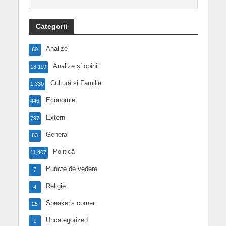
Categorii
Analize
60
Analize și opinii
18,119
Cultură și Familie
1,330
Economie
446
Extern
797
General
83
Politică
11,407
Puncte de vedere
7
Religie
4
Speaker's corner
25
Uncategorized
1