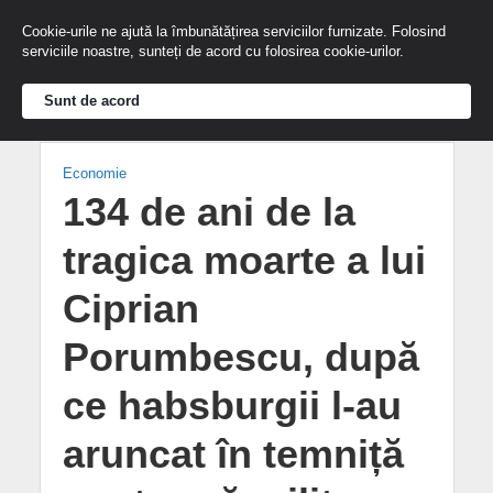
Cookie-urile ne ajută la îmbunătățirea serviciilor furnizate. Folosind
serviciile noastre, sunteți de acord cu folosirea cookie-urilor.
Sunt de acord
Economie
134 de ani de la
tragica moarte a lui
Ciprian
Porumbescu, după
ce habsburgii l-au
aruncat în temniță