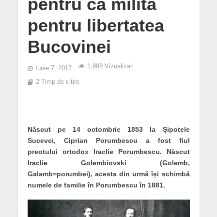
pentru că milita
pentru libertatea
Bucovinei
1,888 Vizualizari
Iunie 7, 2017
2 Timp de citire
Născut pe 14 octombrie 1853 la Șipotele
Sucevei, Ciprian Porumbescu a fost fiul
preotului ortodox Iraclie Porumbescu. Născut
Iraclie Golembiovski (Golemb,
Galamb=porumbei), acesta din urmă își schimbă
numele de familie în Porumbescu în 1881.