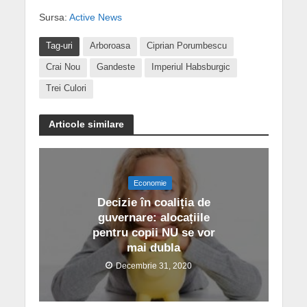
Sursa:
Active News
Tag-uri
Arboroasa
Ciprian Porumbescu
Crai Nou
Gandeste
Imperiul Habsburgic
Trei Culori
Articole similare
Economie
Decizie în coaliția de
guvernare: alocațiile
pentru copii NU se vor
mai dubla
Decembrie 31, 2020