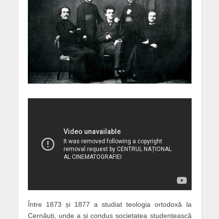
Între 1873 și 1877 a studiat teologia ortodoxă la
Cernăuți, unde a și condus societatea studențească