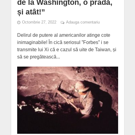
de la Washington, o pradă,
și atât!”
Octombrie 27, 2022
Adauga comentariu
Delirul de putere al americanilor atinge cote
inimaginabile! În cică seriosul ”Forbes” i se
transmite lui Xi că e cazul să uite de Taiwan, și
să se pregătească...