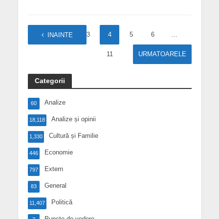
1
2
3
4
5
6
…
INAINTE
11
URMATOARELE
Categorii
Analize
60
Analize și opinii
18,118
Cultură și Familie
1,330
Economie
446
Extern
797
General
83
Politică
11,407
Puncte de vedere