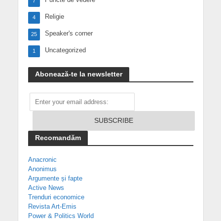
7
Religie
4
Speaker's corner
25
Uncategorized
1
Abonează-te la newsletter
Recomandăm
Anacronic
Anonimus
Argumente și fapte
Active News
Trenduri economice
Revista Art-Emis
Power & Politics World