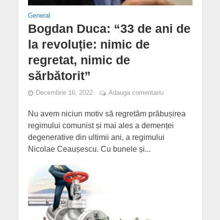
General
Bogdan Duca: “33 de ani de
la revoluție: nimic de
regretat, nimic de
sărbătorit”
Decembrie 16, 2022
Adauga comentariu
Nu avem niciun motiv să regretăm prăbușirea
regimului comunist și mai ales a demenței
degenerative din ultimii ani, a regimului
Nicolae Ceaușescu. Cu bunele și...