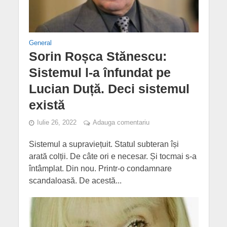
General
Sorin Roșca Stănescu:
Sistemul l-a înfundat pe
Lucian Duță. Deci sistemul
există
Iulie 26, 2022
Adauga comentariu
Sistemul a supraviețuit. Statul subteran își
arată colții. De câte ori e necesar. Și tocmai s-a
întâmplat. Din nou. Printr-o condamnare
scandaloasă. De acestă...