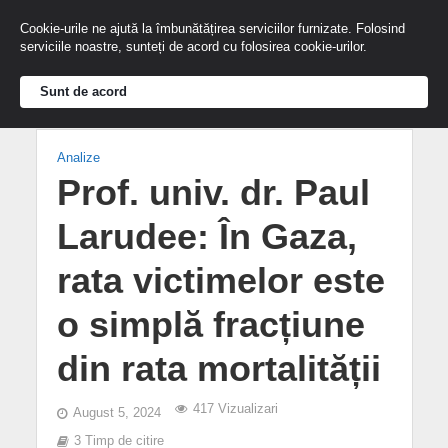
Cookie-urile ne ajută la îmbunătățirea serviciilor furnizate. Folosind
serviciile noastre, sunteți de acord cu folosirea cookie-urilor.
Sunt de acord
Analize
Prof. univ. dr. Paul
Larudee: În Gaza,
rata victimelor este
o simplă fracțiune
din rata mortalității
417 Vizualizari
August 5, 2024
3 Timp de citire