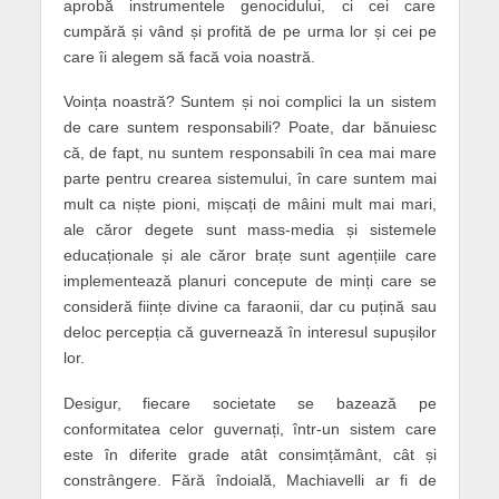
aprobă instrumentele genocidului, ci cei care
cumpără și vând și profită de pe urma lor și cei pe
care îi alegem să facă voia noastră.
Voința noastră? Suntem și noi complici la un sistem
de care suntem responsabili? Poate, dar bănuiesc
că, de fapt, nu suntem responsabili în cea mai mare
parte pentru crearea sistemului, în care suntem mai
mult ca niște pioni, mișcați de mâini mult mai mari,
ale căror degete sunt mass-media și sistemele
educaționale și ale căror brațe sunt agențiile care
implementează planuri concepute de minți care se
consideră ființe divine ca faraonii, dar cu puțină sau
deloc percepția că guvernează în interesul supușilor
lor.
Desigur, fiecare societate se bazează pe
conformitatea celor guvernați, într-un sistem care
este în diferite grade atât consimțământ, cât și
constrângere. Fără îndoială, Machiavelli ar fi de