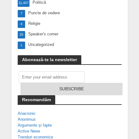
Politică
11,407
Puncte de vedere
7
Religie
4
Speaker's corner
25
Uncategorized
1
Abonează-te la newsletter
Recomandăm
Anacronic
Anonimus
Argumente și fapte
Active News
Trenduri economice