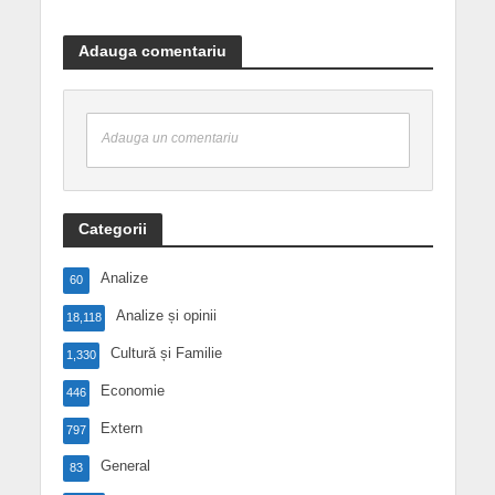
Adauga comentariu
Adauga un comentariu
Categorii
Analize
60
Analize și opinii
18,118
Cultură și Familie
1,330
Economie
446
Extern
797
General
83