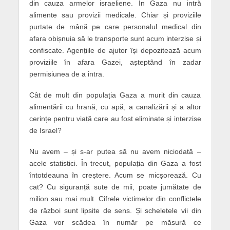
din cauza armelor israeliene. În Gaza nu intră
alimente sau provizii medicale. Chiar și proviziile
purtate de mână pe care personalul medical din
afara obișnuia să le transporte sunt acum interzise și
confiscate. Agențiile de ajutor își depozitează acum
proviziile în afara Gazei, așteptând în zadar
permisiunea de a intra.
Cât de mult din populația Gaza a murit din cauza
alimentării cu hrană, cu apă, a canalizării și a altor
cerințe pentru viață care au fost eliminate și interzise
de Israel?
Nu avem – și s-ar putea să nu avem niciodată –
acele statistici. În trecut, populația din Gaza a fost
întotdeauna în creștere. Acum se micșorează. Cu
cat? Cu siguranță sute de mii, poate jumătate de
milion sau mai mult. Cifrele victimelor din conflictele
de război sunt lipsite de sens. Și scheletele vii din
Gaza vor scădea în număr pe măsură ce