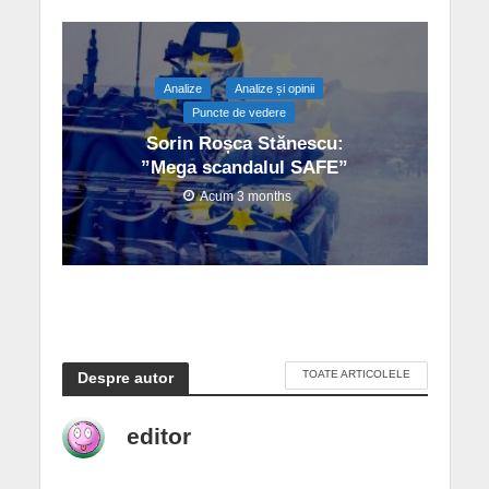
Analize
Analize și opinii
Puncte de vedere
Sorin Roșca Stănescu:
”Mega scandalul SAFE”
Acum 3 months
TOATE ARTICOLELE
Despre autor
editor