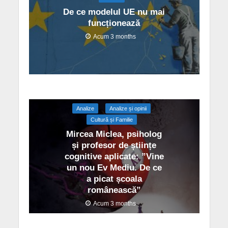
De ce modelul UE nu mai
funcționează
Acum 3 months
Analize
Analize și opinii
Cultură și Familie
Mircea Miclea, psiholog
și profesor de științe
cognitive aplicate: ”Vine
un nou Ev Mediu. De ce
a picat școala
românească”
Acum 3 months