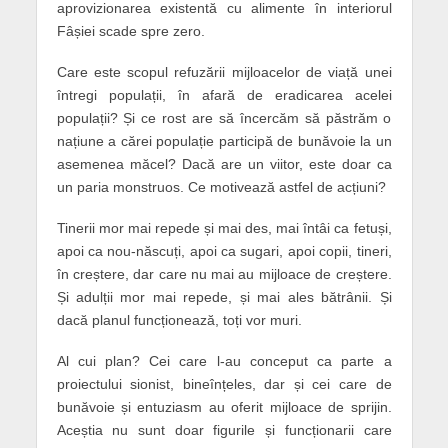
aprovizionarea existentă cu alimente în interiorul
Fâșiei scade spre zero.
Care este scopul refuzării mijloacelor de viață unei
întregi populații, în afară de eradicarea acelei
populații? Și ce rost are să încercăm să păstrăm o
națiune a cărei populație participă de bunăvoie la un
asemenea măcel? Dacă are un viitor, este doar ca
un paria monstruos. Ce motivează astfel de acțiuni?
Tinerii mor mai repede și mai des, mai întâi ca fetuși,
apoi ca nou-născuți, apoi ca sugari, apoi copii, tineri,
în creștere, dar care nu mai au mijloace de creștere.
Și adulții mor mai repede, și mai ales bătrânii. Și
dacă planul funcționează, toți vor muri.
Al cui plan? Cei care l-au conceput ca parte a
proiectului sionist, bineînțeles, dar și cei care de
bunăvoie și entuziasm au oferit mijloace de sprijin.
Aceștia nu sunt doar figurile și funcționarii care